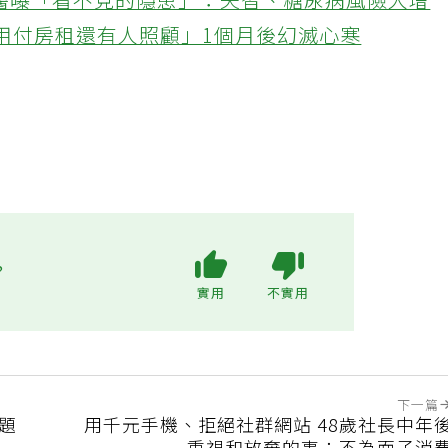
醫曝「看不見的隱患」：失智、糖尿病風險大增
不用付房租還有人照顧」1個月後幻滅心寒
?
實用
不實用
下一篇
問題
用千元手機、拒絕社群網站 48歲社長中年