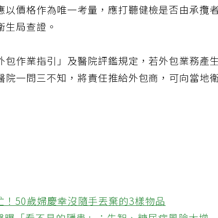
應以價格作為唯一考量，應打聽健檢是否由承攬
衛生局查證。
外包作業指引」及醫院評鑑規定，若外包業務產
醫院一問三不知，將責任推給外包商，可向當地
忙！50歲婦慶幸沒隨手丟棄的3樣物品