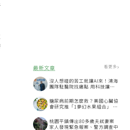
者
生
衛
看更多
最新文章
沒人想碰的苦工就讓AI來！鴻海
團隊駐醫院找痛點 用科技讓醫
療更有溫度
糖尿病前期怎麼救？美國心臟協
會研究推「1夢幻水果組合」 酪
梨加它改善血管功能
桃園平鎮傳出80多歲夫弒妻案