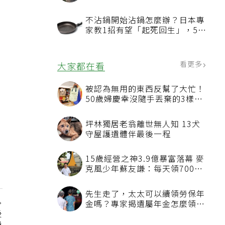
家人發現緊急報案、警方調查中
不沾鍋開始沾鍋怎麼辦？日本專
家教1招有望「起死回生」，5情
況該換新
看更多
大家都在看
被認為無用的東西反幫了大忙！
50歲婦慶幸沒隨手丟棄的3樣物
品
坪林獨居老翁離世無人知 13犬
守屋護遺體伴最後一程
15歲經營之神3.9億暴富落幕 麥
克風少年蘇友謙：每天領700元
過日子
先生走了，太太可以續領勞保年
金嗎？專家揭遺屬年金怎麼領，
後
看順位還要看資格