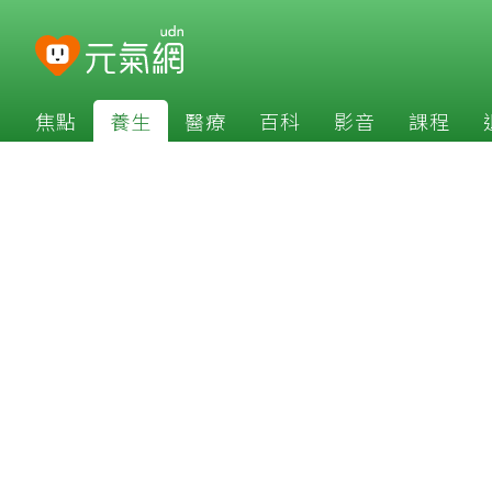
焦點
養生
醫療
百科
影音
課程