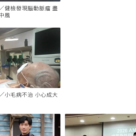
／健檢發現腦動脈瘤 盡
中風
╱小毛病不治 小心成大