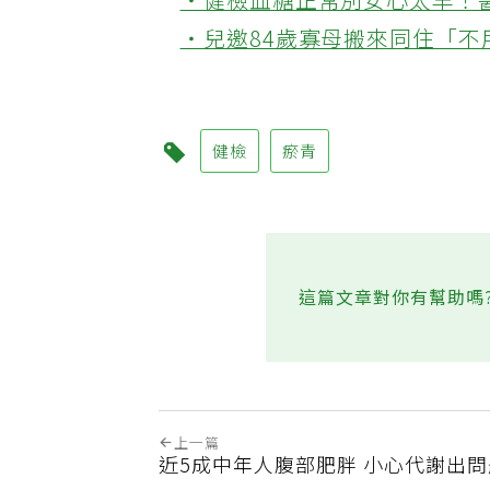
‧健檢血糖正常別安心太早！
‧兒邀84歲寡母搬來同住「
健檢
瘀青
這篇文章對你有幫助嗎
上一篇
近5成中年人腹部肥胖 小心代謝出