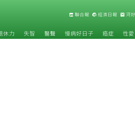
聯合報
經濟日報
河
退休力
失智
醫聲
慢病好日子
癌症
性愛