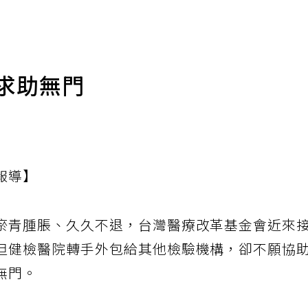
求助無門
報導】
瘀青腫脹、久久不退，台灣醫療改革基金會近來
但健檢醫院轉手外包給其他檢驗機構，卻不願協
無門。