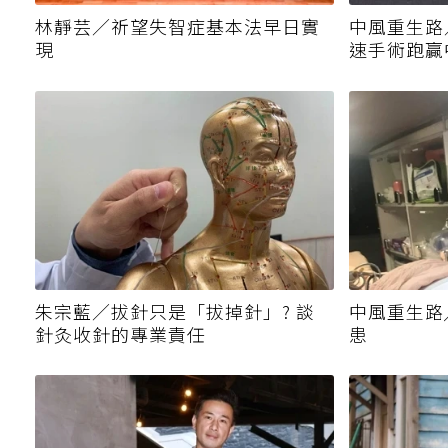
林靜芸／祈望失智症基本法早日實
中風重生路
現
速手術跑贏
朱宗藍／拔針只是「拔掉針」? 談
中風重生路
針灸收針的專業責任
患