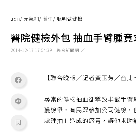
udn
/
元氣網
/
養生
/
聰明做健檢
醫院健檢外包 抽血手臂腫竟
2014-12-17 17:54:39
聯合新聞網 ／
【聯合晚報╱記者黃玉芳／台北
尋常的健檢抽血卻導致半截手臂
獲檢舉，有民眾參加公司健檢，
處理抽血造成的瘀青，讓他求助