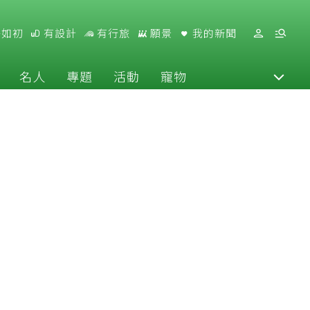
好如初
有設計
有行旅
願景
我的新聞
名人
專題
活動
寵物