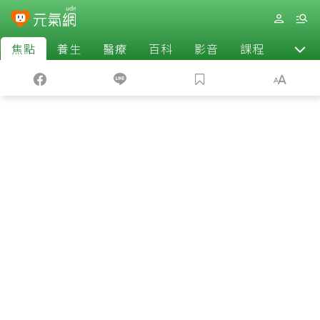
焦點
養生
醫療
百科
影音
課程
退休