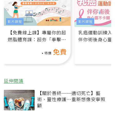
影片課程
影片課程
【免費線上課】專屬你的超
乳癌運動訓練入門
燃脂體育課：超夯「拳擊有
伴你術後身心靈
氧」高壓族在家釋放壓力無
上影音課）
免費
負擔
特價
延伸閱讀
【關於善終──適切死亡】藝
術、靈性療護…重新想像安寧照
顧