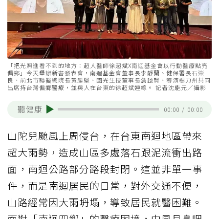
「把光照進看不到的地方：超人醫師徐超斌X南迴基金會以行動醫療點亮
偏鄉」今天舉辦新書發表會，南迴基金會董事長李靜蘭、健保署長石崇
良、前北市聯醫總院長黃勝堅、國光生技董事長詹啟賢、導演楊力州共同
出席持台灣偏鄉醫療，並與人在台東的徐超斌連線。 記者沈能元／攝影
聽健康
00:00
/
00:00
山陀兒颱風上周侵台，在台東南迴地區帶來
超大雨勢，造成山區多處落石跟泥流衝出路
面，南迴公路部分路段封閉。這並非單一事
件，而是南迴居民的日常，對外交通不便，
山路經常因大雨坍塌，導致居民就醫困難。
面對「南迴四鄉」的醫療困境，中風且鼻咽