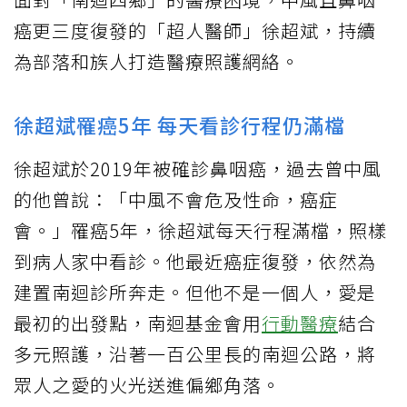
癌更三度復發的「超人醫師」徐超斌，持續
為部落和族人打造醫療照護網絡。
徐超斌罹癌5年 每天看診行程仍滿檔
徐超斌於2019年被確診鼻咽癌，過去曾中風
的他曾說：「中風不會危及性命，癌症
會。」罹癌5年，徐超斌每天行程滿檔，照樣
到病人家中看診。他最近癌症復發，依然為
建置南迴診所奔走。但他不是一個人，愛是
最初的出發點，南迴基金會用
行動醫療
結合
多元照護，沿著一百公里長的南迴公路，將
眾人之愛的火光送進偏鄉角落。