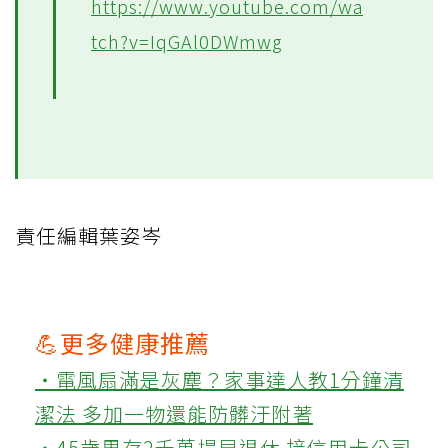
https://www.youtube.com/wa
tch?v=IqGAl0DWmwg
責任編輯葉姿岑
💪更多健康推薦
‧電風扇滿是灰塵？家事達人教1分鐘清
潔法 多加一物還能防髒汙附著
‧45歲男存2千萬提早退休 接信用卡公司