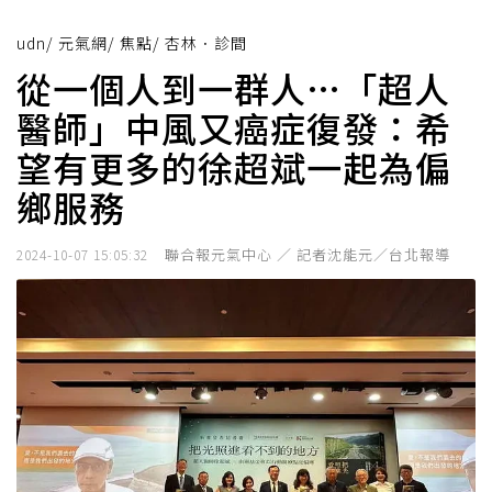
udn
/
元氣網
/
焦點
/
杏林．診間
從一個人到一群人…「超人
醫師」中風又癌症復發：希
望有更多的徐超斌一起為偏
鄉服務
聯合報元氣中心 ／ 記者沈能元／台北報導
2024-10-07 15:05:32