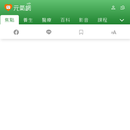
焦點
養生
醫療
百科
影音
課程
退休