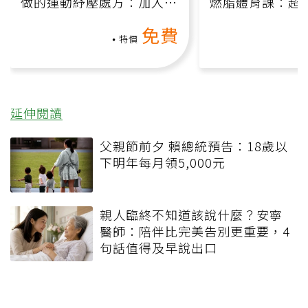
做的運動紓壓處方：加入行
燃脂體育課：超
動、增肌、互動元素，0基
氧」高壓族在家
免費
礎也能做！
負擔
特價
延伸閱讀
父親節前夕 賴總統預告：18歲以
下明年每月領5,000元
親人臨終不知道該說什麼？安寧
醫師：陪伴比完美告別更重要，4
句話值得及早說出口