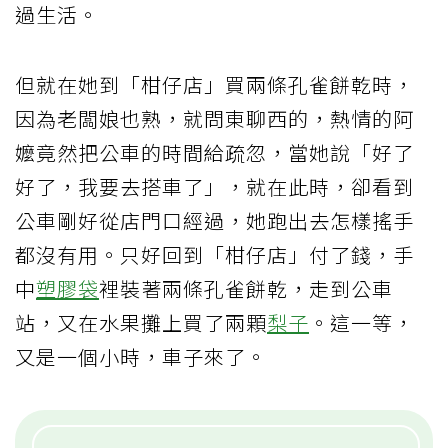
過生活。
但就在她到「柑仔店」買兩條孔雀餅乾時，
因為老闆娘也熟，就問東聊西的，熱情的阿
嬤竟然把公車的時間給疏忽，當她說「好了
好了，我要去搭車了」，就在此時，卻看到
公車剛好從店門口經過，她跑出去怎樣搖手
都沒有用。只好回到「柑仔店」付了錢，手
中
塑膠袋
裡裝著兩條孔雀餅乾，走到公車
站，又在水果攤上買了兩顆
梨子
。這一等，
又是一個小時，車子來了。