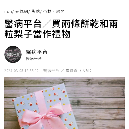
udn
/
元氣網
/
焦點
/
杏林．診間
醫病平台／買兩條餅乾和兩
粒梨子當作禮物
醫病平台
醫病平台
醫病平台 ／ 盧俊義（牧師）
2024-08-05 12:35:12