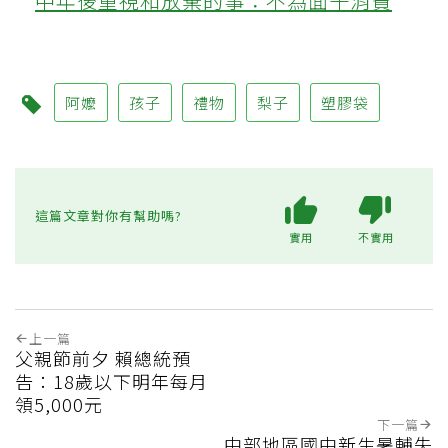
中年後重視和放棄的事：不為面子消費
阿嬤
孩子
禮物
梨子
塑膠袋
這篇文章對你有幫助嗎?
實用
不實用
上一篇
父親節前夕 賴總統預
告：18歲以下明年每月
領5,000元
下一篇
中部地區國中新生暑輔失