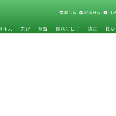
聯合報
經濟日報
河
退休力
失智
醫聲
慢病好日子
癌症
性愛