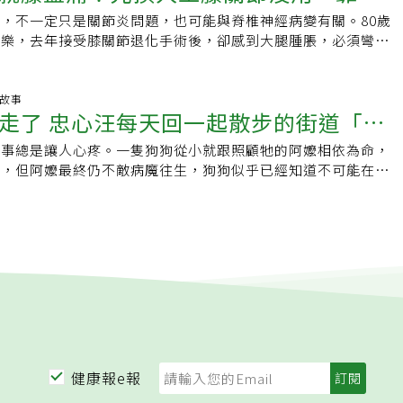
話到醫院找醫生。等她到醫院時，已經是下午五點半過了，遲到
向她周轉一百萬，說好月付利息，只持續半年就中斷，最後全部
能看歌譜，更可貴的是，離去時還記得自己的名字、做什麼工
:12，但蔡芳文認為，實際操作上，這樣的坡度需有旁人協助，
出走的第五封信」獲微電影百萬首獎，創辦八月表演工作室，連
，不一定只是關節炎問題，也可能與脊椎神經病變有關。80歲
室已經沒有病人，他非常擔心醫生已經下班了。就在此時，她熟
生意上，阿嬤愁眉不展，變成第三種老人樣態，終於付不出安養
的新聞常引發民眾對老後孤獨的焦慮感。劉秀枝透露，自幼就選
是無法雙手推輪上去的，因此，銀髮住宅並非符合法規就好，他
品「親愛的陌生人」。安德森認為，照顧者在職場上最需要夥伴
為樂，去年接受膝關節退化手術後，卻感到大腿腫脹，必須彎著
診室，看到阿嬤，叫她。因為護士小姐也跟阿嬤很熟，開口的第
動健檢 不忘健康促進蔡芳文以服務長者為職志，在雙連期間，
獨老一點也不滄桑，也能活得很精彩。足夠的經濟來源是快樂獨
地，不使用斜坡，如果一定會有斜坡，建議可以採1:36。他談
經歷過，會更關心同事家庭狀況，若照顧者因緊急情況而情緒起
步就得休息一下才能再走，以為手術沒成功，但透過影像檢查發
，您怎麼現在才來？醫生等您很久了喔。」阿嬤只能：「歹勢
全天候待命，從黑髮拚到如今自己也滿頭銀髮，深知提前準備老
但民眾不必過於焦慮，退休收入減少，花費、應酬也減少。保持
建造開始》作者林玉子教授的想法，中年換屋應該是換一處可以
對方平靜，過後再提供幫助，照顧者會更投入工作，表現會更
脊柱狹窄造成的後遺症。脊柱狹窄釀長者跛行脊柱狹窄是老人家
進醫生的診療室，醫生就對護士說：「我就告訴你，阿嬤一定會
此40歲開始做財務規畫，1/3收入進行穩健型投資，如今回頭審
，年輕時就把身體鍛鍊好，輕微病症及早就醫、避免重病，就能
0歲的住宅，至於他自己則會選擇一處具有連續性照顧服務的長照
場「照顧不離職」需要友善職場來支持，有時在最忙亂的時期協
要特色是間歇性跛行，走不遠。因為脊椎長期退化後使神經所處
物故事
用跑的嗎？怎麼喘的這樣？先休息一下。」阿嬤不敢講她是去買
輕人，財務規畫愈早開始愈好，如果能一出社會就做更好。至於
費，也不需要請看護照顧。「健康不是無病痛，而是『有病治
，首選當然是他貢獻廿多年心力的雙連安養中心，或是他退休後
走了 忠心汪每天回一起散步的街道「哭
法，就能讓照顧者在職場穩定下來。有的職場提供有薪的家庭照
經被約束住，血液循環也變差，約有十分之一患者因脊椎神經病
的關係。等阿嬤喘氣比較緩慢而平穩下來時，這時醫生開始非常
定每天運動，至少每年一次自費進行健康檢查；最後，三項變老
。」劉秀枝說，近期參與同學會，在場幾乎人人都有病，但仍然
數位版看這裡 提早準備第三人生退休後的蔡芳文依然樂在工
用政府長照2.0資源，您工作的場所有任何陪伴與支持照顧者的
所以，阿嬤走幾十步就必須休息，但當神經比較通暢時，她又可
次照X光，和病理檢驗出來的報告內容，逐一地解釋給她聽，並
持也很重要，「我在安養院看到第一種樣態的老人很享受社交生
態，這就是健康的定義，而走路是最好的健身，自己每天走路8
懂事總是讓人心疼。一隻狗狗從小就跟照顧牠的阿嬤相依為命，
影」：好想你
返，精力不減，連妻子都好奇為什麼他愈忙愈有活力？蔡芳文送
迎推薦。照顧不離職 「友善職場」大募集延伸閱
在兩年前開始覺得右腳膝蓋疼痛，經檢查發現右腳膝蓋內側第四
眼睛、喉嚨、耳朵、翻翻手掌，聽診器前胸後背都仔細地聽，也
來，第二種樣態的老人也是，他們喜歡學習也喜歡教人。」退休
實不難，在菜市場走一遭，散步去找朋友聊天，一下就湊齊步
步，但阿嬤最終仍不敵病魔往生，狗狗似乎已經知道不可能在見
的秘訣，更提醒年輕人提早準備第三人生，愈老愈快樂的長者具
住院生病，妳沒生病沒資格請病假！」照顧者請家庭照顧假遭主
三級退化，先以注射玻尿酸、消炎藥緩解。但奇怪的是，阿嬤總
月來，在家裡的生活，和飲食方面的情形等等，她都一五一十地
持他在雙連舉辦各種講座，每周可以開到三十八門課，講師都由
，是退休準備重要一環。劉秀枝說，退休16年來，自己參加社
總是不斷在街道上徘徊尋找阿嬤的身影，在阿嬤出殯那天狗狗哭
著蔡芳文的觀察軌跡一探究竟。來測退休力百歲世代來臨，老後
病倒，想請假被刁難被迫失業！他盼除了有家庭照顧假，更需長
反而蹲坐在田裡耕作時比較輕鬆，所以懷疑她彎腰走路與腰椎有
。而每當她在講的時候，這位醫生兩隻眼睛是緊盯著她，表情看
嬤親自擔任，退休醫師教保健知識、退休銀行經理教理財規畫，
V活動，也常與三五好友至郊區健行登山，近期爬了大屯山，也
網友為之動容。南韓一隻名叫金鐸(Jindol)的米克斯狗狗從小就
署，歡迎大家填答「退休準備指標─六種動物測退休力」，定期
輯：陳學梅
檢查。結果發現，阿嬤的腰椎第2至5節有很多明顯退化，又以第
常專注在傾聽的樣子，然後很快地在電腦上記下她所述說的一
十多歲的阿嬤開書法課，阿嬤興高采烈跟家人說自己當老師了，
溪步道。老後體力有限，不必與年輕人一樣追求攻頂，在苗栗仙
相依為命，平常最喜歡做的事情就跟阿嬤一起慢慢在街道上散
攻略是否需要校正調整。責任編輯 吳依凡
一般脊椎退化好發在第4、5節及薦椎第1節，會產生神經病變，
細。當醫生跟這樣阿嬤說：「阿嬤，好了，我開藥給你，藥師會
超過一千六百歲，蔡芳文露出欣慰笑容，謙虛表示：「雙連逐漸
最後的關卡既陡又滑，自己便在山坡下等同行友人等頂回來，看
親密時光，但阿嬤最終不敵病魔去世，金鐸相當難過，無法接受
經痛」，會從大腿到小腿、足背到腳底都產生疼痛。但阿嬤是較
。若是你在服藥期間，或是回去後，如有發現哪地方不舒服，請
是這些老人家營造出來的氣氛，不是我們這些員工有多厲害。」
采，一樣樂趣不減。成為自己的安慰劑，要能轉念、正面思考
事實，每天都還是會沿著平時跟阿嬤一起散步的路線，東張西望
、4節退化，因此症狀會表現在膝蓋上，包括膝蓋上方大腿附近疼
隨即打這個電話給我（醫生拿便條紙寫著一個電話號碼給她），
持續在高齡照顧領域貢獻專長，樂在工作、樂在生活，享受第三
慰劑，當一切都不如意時，要能轉念、正面思考。」劉秀枝舉
影。阿嬤的家人們曾經試圖阻止金鐸每天這樣失魂落魄的在路上
下來或蹲著務農時，因為神經較為通暢反而能緩解。光換人工膝
聽完醫生的吩咐，阿嬤突然流下了眼淚，害醫生嚇了一跳，趕緊
最好的變老新樣貌。數位版看這裡 提早準備第三人生退休後的
癌症免疫治療導致不適，自己告訴對方，可轉念思考，有副作用
仍然不分晴天雨天，堅持每天都要出去散步，而牠在阿嬤過世後
，阿嬤決定換人工膝關節，讓疼痛緩解，也能繼續務農，但彎腰
生什麼事？阿嬤細微哽咽的聲音好像甚麼食物卡在咽喉，使她說
工作，經常南北往返，精力不減，連妻子都好奇為什麼他愈忙愈
出現療效；雖然自認缺乏美感品味，但轉念一想，身邊朋友都很
，這讓阿嬤的家人們看了十分心疼。在阿嬤告別式當天，金鐸似
的問題日益嚴重。影像檢查與神經阻斷的結果顯示，應該是脊椎
，又聽到醫生緊張的問說「怎麼了」，護士也靠攏過來，雙手從
送給大家保持活力的秘訣，更提醒年輕人提早準備第三人生，愈
講的衣服，便是找朋友至家中協助搭配。劉秀枝表示，透過自我
道再也不會見到心愛的阿嬤，就默默坐在角落流淚，完全不叫也
餘的問題，但阿嬤仍不太相信，怎麼可能膝蓋不舒服是因為腰椎
雙肩，輕輕地拍著，也順手從醫生的桌子上抽了兩張衛生紙給阿
具有哪些特質？跟著蔡芳文的觀察軌跡一探究竟。來測退休力百
成為理想的自己。早上對著鏡子說，你很棒、今天會過很好的生
去世阿嬤的行為被南韓電視台爭相採訪報導，百萬網友都被金鐸
地解釋，總算讓阿嬤相信脊椎與膝蓋的關聯，原本她覺得年紀太
健康報e報
生的雙手緊緊牽著阿嬤的手，然後聽阿嬤慢慢地仔細說出這段
後生活需要超前部署，歡迎大家填答「退休準備指標─六種動物
能擁有快樂的一生。責任編輯：吳依凡
感動，留言表示「有生以來第一次看到表情如此悲傷的狗狗，好
還好後來接受「經皮全內視鏡微創減壓手術」，開一個小傷口把
人真好，替我看病都這麼詳細，不會因為我是『庄腳查某人』就