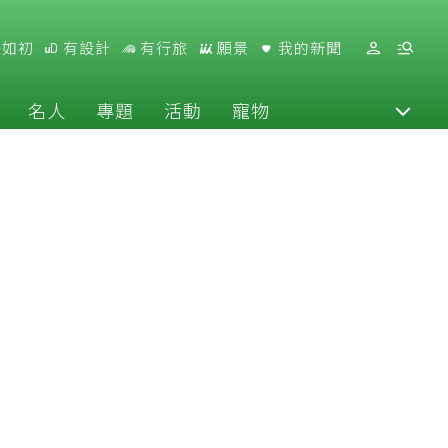
好如初
有設計
有行旅
願景
我的新聞
名人
專題
活動
寵物