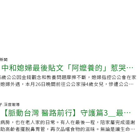
氣新聞
 中和媳婦最後貼文「阿嬤養的」惹哭
66歲公公因金錢觀念和教養問題摩擦不斷，媳婦指控公公會在家
：下輩子要幸福
媳婦外遇，本月26日晚間前往公公家接4歲女兒，慘遭公公涉持
人當場喪命，有網友找到她生前在網路社群最後貼文「阿嬤養
一整鍋麵的照片，惹哭500萬人，都說，「下輩子要幸福。」
」、「1打1全家超商媽咪」、「下班打怪經營電商」、「喜歡
好日子.深度報導
事【脈動台灣 醫路前行】守護篇3＿最後
張女生前經常在社群分享與4歲女兒的生活點滴，母女倆一起出
下許多溫馨回憶，張女7月21日在Threads分享跟阿嬤溫馨的互
在病房，也在老人家的日常。有人在最後一程，陪家屬完成道謝
見阿嬤煮了一大鍋麵，讓她忍不住直呼「阿嬤真的太離譜了，不
協助高齡者擺脫鼻胃管，再次品嚐食物的滋味。無論是讓生命善
你吃太飽！」場面相當溫馨，不料5天後就發生憾事。貼文曝光
重拾生活力氣，這份守護的溫度，不只是治病，更是守住一份尊
500萬人次觀看，網友紛紛留言「傷害妳的人一定要受到應有制