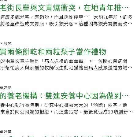
探視，阿嬤因腹水而極度虛弱，家屬已有心理準備。沒想到隔兩
提醒您：禁止酒駕 飲酒過量有礙健康
後仍選填醫學系，當念到大三時，課業壓力龐大，內心想成為歷
老街長輩與文青爆衝突，在地青年推共
邊上課，一邊旅行一邊寫稿。究竟她如何平衡生活與熱情？她又
被送安養過程、疫情探視不便、感嘆人老不中用記憶衰退…，言
他們的已是覆著白布的身影，及已經在念佛的家人。「那個場景
冒了出來，直到聽到陳永興醫師的演講，才讓他堅定成為醫師。
生的無限可能？跟著本集節目，一起走進 Lucas 阿嬤潘世芬的
姊的思念遺憾、個人的無助、人生的無意義。阿嬤是因身體不適
，當時沒有想到阿嬤這麼快就走了。」跟阿嬤的兒子女兒已經成
臟內科醫療領域中有各類不同的次專科，實習期間，許多學長都
現這麼多觀光客，有夠吵，而且還亂停車…」大約九年前，許多
神結局
點✏️阿嬤與孫子的麻吉旅行日常✏️從家庭主婦變為旅遊作家與
就醫療角度來看，阿嬤的憂鬱需要專業的協助。2022年國衛院
說，「這麼多年，生死也看得比較多了，已經能平靜的面對」。
科，因為他動作靈巧，縫合速度也快。但他則游移於精神科與心
街將老屋改造成文青店，吸引觀光客。這種因為觀光需要而改造
不設限，生活靠直覺✏️給孫子的旅行訓練也是人生功課前輩見面
5歲以上長者，輕度憂鬱症和重度憂鬱症盛行率分別是3.7%和
醫療支持傳承其實，他選擇在溪口開業，並非刻意返鄉，而是一
己愛動手，最後找到最適合他的「心臟內科」，既可以動腦又能
很多地方都正經歷，在地長輩對於觀光人潮帶來的吵雜、停車亂
台：🎧SoundOn:https://lihi.cc/rnscA🎧Apple
指出，台灣5%-7%老人常覺得心情不好、悲哀、孤單提不起勁，
急診救回一位休克患者，病人正是溪口人。住院時，患者聽聞蕭
「真的很喜歡做心導管，有時候一陣子沒做，還會主動跑去幫忙
與文青店家水火不容，但難道沒有解方嗎？台南銀同社區有一群
/lihi.cc/eCRU5🎧KKBOX:https://lihi.cc/21mTW🎧
只有1.3%，多數未獲適當醫療。超高齡社會將到來，認識老年
選哪裡好，便邀他落腳溪口。沒想到一待就是30多年。如今，
導管。」從醫多年，心臟內科的患者隨著高齡化愈來愈多，讓他
了解方。台南 YMCA 老人照顧服務中心研發主任、國立成功大
杏林．診間
lihi.cc/dPn4e
的開始。老人憂鬱症比起一般成年人的憂鬱更難以覺察，老年人
也回到溪口，在二樓開起了中醫診所。從往診到居家安寧，從西
買兩條餅乾和兩粒梨子當作禮物
努力下去的動力，除了醫學新知以外，就是治癒患者的成就感。
理教授盧紀邦與台南YMCA照顧咖啡館經理林奕仁是成功大學築
傳達情緒狀態，且其認知功能降低常被誤認為老化，尤其老人生
洲對於溪口居民的醫療支持，已經落地生根，並將繼續傳承下
阿嬤，因心肌缺氧、心臟衰竭反覆住院，一度要走進安寧療程，
關係，九年前他們因參與國科會「人文創新與社會實踐計劃」來
，較難觀察到社會功能變化。就如張阿嬤，老伴走後獨居，跌傷
週的兩篇文章主題是「病人送禮的面面觀」。一位關心醫病關
0個好故事【脈動台灣 醫路前行】守護篇3＿最後陪伴
達還想試看看，施俊明立即協助阿嬤完成非常困難的心導管，術
，從此意外跨入了共生社區推廣領域。從跨世代衝突到共融、交
的生活更封閉，姊姊離世未能相送的遺憾，讓阿嬤的身心症狀明
場所幫忙病人與家屬的牧師很生動地描繪出病人感激送禮的場景
迅速，三天後出院。一周後在門診，阿嬤拄著拐杖堅持找到他，
不容易當時，盧紀邦、林奕仁面對在地長輩與文青、年輕商家所
主因1.壓力事件：老年常相伴死亡議題，親友的死亡就是壓力
仁心仁術的資深醫師也有這機會表達病人、家屬送禮時帶給醫者
師看到我現在很好，還能自己走路呀。」最常走路 放鬆沉澱思
本束手無策，後來，他們嘗試舉辦活動，創造在地長輩與年輕商
一離開，易讓人產生無助甚至失去希望。2.身體脆弱：身體受
心醫病關係的讀者可以因為這兩篇文章，而能跨過醫病之間的鴻
臟科醫師常面對心臟缺氧的患者，甚至是心肌梗塞的病人，所以
說服一位年輕咖啡店老闆敞開大門，讓長輩學咖啡拉花，不過多
能讓原本孤單的生活更形封閉。3.孤單疏離：情緒憂懼若身邊
問題。我們也希望「醫病平台」可以在這主題下邀請各方人士繼
.社會連結
醫師」，且當一位「助人的醫師」。他認為，醫師搶救生命也應
領情，只有兩位來參加咖啡拉花課程，其中一位長輩以為自己要
的養老機構：雙連安養中心因為做到
將使長者失去和他人連結並感到寂寞，可能加劇生命的無望。常
。她是從鄉下來的「阿嬤」（跟診護士是這樣稱呼她），抵達候
，患者需要的可能不僅是活著，甚至是還能牽著孫子散步，所以
」，還好奇詢問：「怎麼沒看到花？」起初，青銀世代確實互不
教育推廣：知識推廣有助民眾學習早期偵測並利早期治療，有助患
不上下氣的樣子，一直在喘著。因為她幾乎就是兩步當作一步快
減少患者疼痛，但若不能讓他達到陪孫子的目的，則仍有所缺
仁有點灰心，更擔心國科會計畫無法順利執行，所幸後來漸入佳
安養中心執行長時期，研究中心掛著大大的「傾聽」兩字，他
，促成23項的創新開發！
醫療資源更有效運用。2.培養運動或嗜好：找出適合的運動或
易才抵達候診室，剛進去馬上就聽到護士叫了她的名字，原來護
學附設醫院於他任內升格為準醫學中心，面對高齡化社會，施俊
「熟齡吧檯手」，讓店家年輕人與在地長輩有機會彼此熟識、交
來自於阿公阿嬤的抱怨，而這些抱怨，最後竟促成23項創新開
也可看見個人所能，並從健康或成就感的回饋找到更多的可能
她，因為大家都下班了，看見熟悉的護士臉孔，阿嬤一直說：
齡科的事才叫高齡，所有醫師都要有高齡照護的意識。」近年他
後，也吸引不少觀光客特別來喝長輩拉花咖啡。長輩、年輕人發
的員工身處中年，無法體會長者的需求他表示，當時雙連有206
生互動：不論是家人規律陪伴，或經活動創造與他人連結，都有
起，我遲到了。真失禮！」這樣的一直重複不斷直到進入診療
ROMs（Patient-Reported Outcome Measures），醫
向循環2017年，盧紀邦、林奕仁等人在台南銀同社區成立「Oh
年齡約40歲，即使都具備相關證照及專業素養，但與長輩年齡
及意義感。
生和護士小姐都要阿嬤慢慢來。這個護士口中的阿嬤年約78，
需求出發，才能在優質的醫療之下，獲得最適合自身的醫療後生
，幫忙在地長輩「圓夢」，同時也成為在地青銀共創平台。當地許
定完全了解他們的需求，尤其是在硬體設備方面最能看出差異，
.活躍好學
天要回醫院看診，大清早就起床準備要到醫院來。兒子告訴年老