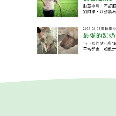
不知道怎樣打電
態。但兒子經商
憶沒有問題，還
道最大縱坡度為1
作動力。執導「
膝蓋疼痛、不舒服
招助改善
三個小時，候診
財產都賠在兒子
作。「孤獨死」
單靠老人家自己
兩年推出劇場作
劉阿嬤，以務農
悉的護士出來候
院費用而搬離。運
擇要獨自生活，
認為理想狀況是平
包容，他因自己
腰走路，走幾十
一句話：「阿嬤
不分平日假日、
居的基本條件，
到《長壽從住宅
伏，他建議先讓
現，阿嬤可能是
啦！歹勢啦!」走
後生活的重要，因
健康是另一重點
從40歲住到10
好。徵求友善職
常見的症狀，主
2022-08-06 寵物.寵
來。阿嬤，您是
視，他想提醒年
減少自費醫療花
機構或銀髮住宅
最愛的奶奶
助照顧者找到方
的空腔縮小，神
禮物要送給醫生
健康促進，他固
療、無病健身』
規畫的銀髮住宅。
顧假，有的協助利
變造成膝蓋痛，
仔細地跟她解說上
準備中的社會支
保持良好的身心狀
毛小孩的貼心與
著找熟悉身
作，經常南北往
措施嗎？如果願意分享，歡
以繼續走。阿嬤
且又再檢視她的
活，樂於與人往
千至1萬步，這其
平常都會一起散
給大家保持活力
讀：．「是妳媽
級退化、外側第
問了她最近一個
開課 凝聚社會支
數。好的社會連結
到心愛的阿嬤，
有哪些特質？跟
管刁難．家人突
是彎著腰走路，
清楚說給醫生聽
安養院的阿公阿
區大學、英語KT
得很傷心，讓不少
生活需要超前部
照安排假責任編
關，於是安排X光
起來就是一副非
還曾邀請一位八
走了石碇的烏塗
跟照顧牠的阿嬤
檢視，評量退休
3、4節最嚴重。
切，寫得非常仔
而且學生加起來
山步道健行時，
步，享受悠閒的
也就是「坐骨神
告訴你怎樣用藥
有名氣，事實上
相片一睹山頂風
阿嬤已經離開的
少見的2、3及3
記得叫您的孩子
如今的蔡芳文，
「成為自己的安
的尋找阿嬤的身
痛、走不遠，坐
讓我知道喔！」
人生，他自己成為
例，有位朋友因
找阿嬤，但金鐸
關節沒用一年後
問她怎麼了？發
蔡芳文依然樂在
產生，表示藥物
也總是一臉哀愁
走路、無法走遠
不出話來的樣子
有活力？蔡芳文
有品味，今日演
乎是釋懷了，知
問題造成膝蓋殘
身後扶在阿嬤的
老愈快樂的長者
肯定，人們可以
不動。金鐸想念
的問題。經慢慢
嬤擦拭眼淚。醫
歲世代來臨，老
活，經年累月就
如此忠心的行為
大而不想開刀，
話：「醫生，你