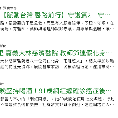
桶北上祭祖 她陪77歲安寧患者圓最後心願故事14主角：南投竹
要幸福」。其他網友看了貼文後紛紛表示，「前幾天看到這篇文
護理組護理長郭淑華記者許凱婷／新北報導記者楊正敏／報導
好日子.深度報導
今天就看到這麼遺憾的新聞RIP」、「無法想像阿嬤知道會有
事【脈動台灣 醫路前行】守護篇2＿守護
的手，跟他說話，今天若不把心裡的話說出來，可能以後就沒有
可愛媽媽女兒的互動我都要難過死，惡人全家都會有報應」、
在安寧病房裡一直掉淚的家屬，安寧療護個管師、南投竹山秀傳
那鍋麵，真的忍不住哭了」、「很心疼妳，願所有欺負妳的人早
段路，最需要的不是急救，而是有人願意陪伴、傾聽、守候。在
護理長郭淑華輕聲引導，讓患者家屬能好好道別，讓病人能無牽
苦了」、「下輩子要幸福，做自己想做的事吧」。※提醒您：抽
的現場，有醫師、藥師與護理師默默守護，用專業與溫暖，讓病
盡頭。醫療轉向陪伴 「把每一天當最後一天」已有15年安寧經
得以安心。「想陪病人終老」 藥師送藥到山海 守護安寧患者最
入安寧療護階段後，醫療不再是核心，取而代之的是心理陪伴與
主角：嘉義春森藥局負責藥師蔡有隆記者楊正敏／台北報導「我
團隊一開始都會先與家屬會談，了解家屬的期待，找到個案和家
。為了這個心願，春森藥局負責藥師蔡有隆2015年自行開業，
氣新聞
法。同時也要讓家屬有心理準備，「把每一天當成是最後一
公里 嘉義大林慈濟醫院 教師節連假化身雨
護。即使沒有給付，他仍不計成本，定期參與醫護安寧團隊、居
與家屬思考人生中最在意的事，有無未完成的心願。她最難忘的
為個案和醫師溝通的橋梁。蔡有隆有著完整的藥師資歷，待過藥
化名），去年7月，林先生因肺癌三期開刀，手術後病況一度危
義大林慈濟醫院近八十位同仁化身「雨鞋超人」，踏入樺加沙颱
院及連鎖藥局藥師。會投入居家安寧照護，源自於在大林慈濟醫
搶救回來後，尋求安寧團隊介入。他吐露幼時被送養的心結，想
肆虐的花蓮光復鄉，展開醫療家訪、災後清理行動。僅攜帶簡單
者「走了」 埋下轉職種子身為臨床藥師，支援腫瘤、重症加
道別。團隊與家屬溝通後，郭淑華協助他帶著氧氣桶北上祭祖，
子，及家庭常備藥物「健康隨身包」，挨家挨戶探視受災居民，
藥事服務，蔡有隆也與長期接受治療的患者建立情誼。有一位他
告別。短短一個月後，他安詳離世。安寧團隊也曾協助聯繫上失
以實際行動傳遞安心與希望。「災情非常嚴重，令人心疼不
沒有回醫院治療，一問之下才發現人已經走了，「沒有辦法辦法
到最後一面。家屬的不理解 開啟她的心理修煉然而，並非所有
生表示，原參加慈濟法脈宗門營的行程，因災情緊急而臨時調整
老養生
，心中湧起一股遺憾又複雜的心情，為他日後投入居家安寧埋下
晚堅持喝酒！91歲網紅嬤確診癌症後
病情已無轉機」，讓郭淑華背負巨大壓力，她選擇進修心理課
。醫療團隊與精舍師父及志工攜手合作，踏著厚重泥濘，分九條
安寧療護體系中，藥師主要的工作還是調劑，但為了完成自己
汲取力量。「做為安寧療護的個管師，很需要正能量，才能走下
探視受災家庭，將醫療物資送到居民手中，並協助清理家園，陪
理想，他仍自費完成所有的課程，「我應該是第一個完成安寧甲
影響力不小的「網紅阿嬤」，她89歲開始使用社交媒體，行動
復健法」
，必須要告訴自己已經給了建議，能做的都做了，才能有動力去
刻。一位76歲阿嬤因清理家中泥濘而導致右腳受傷，醫療團隊
他說。關心個案身心靈 超越藥師職責蔡有隆在居家安寧照護上
，不論是幫食物拍美照、社群發文都難不倒她，這位網路紅人名
案。在她眼中，安寧療護並非放棄，而是將焦點從「治病」轉向
包紮。賴寧生院長表示，阿嬤不顧傷痛，仍堅持投入家園清掃的
藥師的職責。醫師開一張處方，蔡有隆完成調劑 ，「我送藥過
樂活高齡者，她的魅力吸引21萬多名粉絲關注，然而在2024年
透過「道謝、道愛、道別、道歉」的「四道人生」，協助病人與
「災後每一位居民心中都承受著巨大的創傷，醫療團隊及時提供
，會做一系列的訪視，用藥評估、說明之外，個案的身心靈關懷
，享耆壽91歲，令家人和粉絲相當不捨。91歲網紅阿嬤愛追