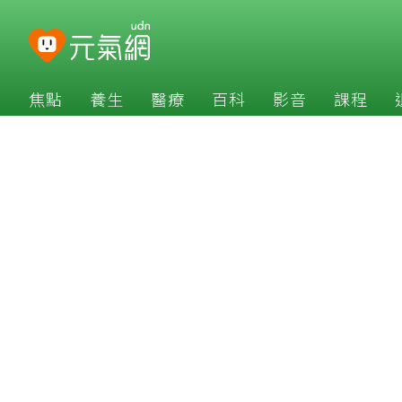
焦點
養生
醫療
百科
影音
課程