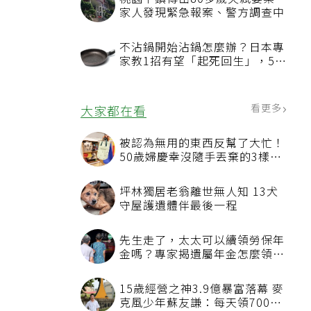
家人發現緊急報案、警方調查中
不沾鍋開始沾鍋怎麼辦？日本專
家教1招有望「起死回生」，5情
況該換新
看更多
大家都在看
被認為無用的東西反幫了大忙！
50歲婦慶幸沒隨手丟棄的3樣物
品
坪林獨居老翁離世無人知 13犬
守屋護遺體伴最後一程
先生走了，太太可以續領勞保年
金嗎？專家揭遺屬年金怎麼領，
看順位還要看資格
15歲經營之神3.9億暴富落幕 麥
克風少年蘇友謙：每天領700元