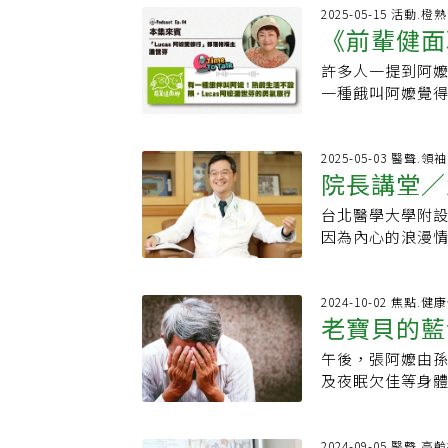
家屬達到「生死兩
治療與心靈撫慰
我全都做。」融
劇、發文，過著精
2025-05-15 活動.橙熟
「吃的幸福」故事
一鏟一鏟挖除厚
《前輩健面聊
權威，藥師可以更
來她和丈夫離婚
導81歲的美麗阿
土，才露出乾淨
格的蔡有隆，會
仍是過了一段辛
兒園廚師的她而
接力」的馬拉松
許多人一提到阿
熟齡生活不
偏鄉 笑稱結善緣
來女兒出國之後
失去「吃的權利」
「鏟泥倒泥的男
一種餓叫阿嬤覺
個多小時的車到
顧的「獨居老人
支持入住屏東椰
泥則讓人雙腳陷
也有一種非典型
送藥的身影。一
絡，積極學習使
概念，集結護理
最可愛的地方就
麻吉旅伴。本集《
人眼中有如「做功
熱愛發Twitte
除鼻胃管計畫」
的手，都是最有
部落格版主潘世
2025-05-03 醫聲.領
健保 盼制度跟上
趣，直到發覺胃
人員用水果汁、
院長講堂／
災中仍有希望的
遊部落格作家，
未來安寧居家療
完畢後，再坐下來
時訓練口腔與喉
平安無恙。沿路
活潑開朗的笑聲立
有心，有臨床照
酒，然後再喝一
台北醫學大學附設
動刀救命也
安全移除計畫，
重新出發的支柱
打電話來說，媽
醫師蕭錦洲30年
在70多歲時，她
因為內心的浪漫
椰子園主任蔡秀
70份「醫藥包」
截然不同的篇章
者楊正敏／台北
是胃癌早期，當
到聽見曾獲醫療
命終點。但在醫
「學在良能，覺在
潘世芬說，如果當
義溪口開業30年
數罹患癌症的人
惜當醫師的機會
恢復吞嚥功能。
愛，從嘉義到花
的公園走走。「
移，患者大多是
直是大崎博子日
會當醫師。」施
2024-10-02 焦點.
「什麼時候可以拔
們帶著愛與祝福
孫子旅行的自媒體
蕭錦洲就常「往
老寶貝的藍
她下定決心要讓
在他還懵懵懂懂
月，美麗阿嬤成
結克服挑戰，用
一天天長大，潘
「溪口到大醫院不
完有段時間不能
紀就立志行醫，
立，甚至在端午
讓困境中感受到
照看行李、顧前
午後，張阿嬤由孫
者就地善終201
精和壽司變成「
肝膽科醫師、哥
到老。」蔡秀蘭
興而行的自助旅
及夜眠欠佳等身
療護中心主任陳鼎
者搭配著慢慢食
師。決定從醫的
能恢復自主，重
火車，她爽朗地
科經醫師轉介諮商
來，他與團隊已協
程度。對大崎博
史，高中升大學
福的象徵。延伸閱
意外收穫無法預
後，阿嬤還會去
宮頸癌末期的阿
體健康和享受飲
教科書不用自己
讀空大人文學系，
兒女則不定時幫
2024-09-05 醫聲.高