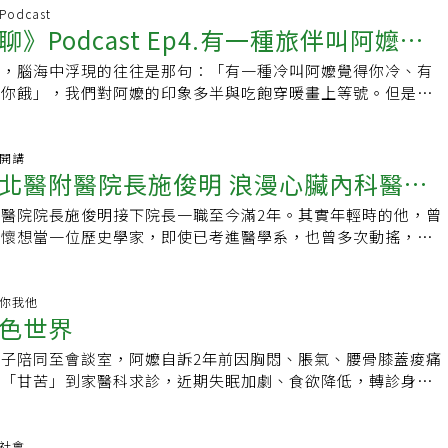
無憾」的善終境界。鼻胃管不是終點 長照團隊助81歲阿嬤重拾
，是最有意義的陪伴與守護。」藥劑科主任李紀慧分享，志工們
入整個安寧的團隊之中。在居家安寧的照護中，不像醫師有一點
彩獨居生活大崎博子出生於1932年，於30歲左右結婚生子，後
Podcast
15主角：屏東椰子園養護機構主任蔡秀蘭記者楊正敏／台北報
重的泥土，直到看見原本的地板，再鋪上紙板吸水，逐步清理殘
》Podcast Ep4.有一種旅伴叫阿嬤！
貼近患者和家屬，具有氣喘、糖尿病及慢性腎臟 病等衛教師資
，並獨自一人撫養女兒，雖然有姊姊和姊夫的協助，但她和女兒
嬤今年2月跌倒，因身體虛弱只能仰賴鼻胃管維持進食。對曾是幼
的地面。看似簡單的工作，卻比任何大掃除都艱辛，這場「泥濘
趁送藥的時候觀察有沒有什麼地方沒有照顧到。上山下海送藥到
苦的日子，直到從事服裝顧問的工作後，財務上才穩定下來。後
言，食物不只是填飽肚子，更代表著她的職人記憶與人生價值。
考驗著每個人的體力與耐力。人文室主任葉璧禎則感慨地說：
嬤，腦海中浮現的往往是那句：「有一種冷叫阿嬤覺得你冷、有
設限，Lucas阿嬤潘世芬的勇氣旅行
只要有需求，蔡有隆上山下海送藥到府，藥局在嘉義民雄，開一
，大崎博子就獨自一人在東京生活，但她不覺得自己是需要人照
，讓她的人生彷彿缺了一塊拼圖。跨專業團隊 訓練外更有心理
女都是超人。」她描述現場環境的艱難：硬泥鏟子難以下手，軟
得你餓」，我們對阿嬤的印象多半與吃飽穿暖畫上等號。但是，
海線布袋，或是到海拔一千多公尺阿里山奮起湖，都可以看到他
」，而是獨立的「高貴香麗者」，她當時為了能經常和女兒聯
子園養護機構後，團隊與家屬討論，決定以「以生活即復健」的
入，悶熱的天氣加上惡臭，讓清掃工作更加困難。然而，台灣人
阿嬤，經營旅遊部落格、寫書、上節目、讀空大，還是小孫子的
人經營藥局，長途送藥來回路程花上半天，藥局就先停業。在別
用電腦和網路，後來最大的樂趣除了打太極拳、散步和烹飪，也
師、物理治療師、營養師、社工與照服員跨專業合作，啟動「拔
在於不分你我，自動自發地出現在需要幫助的地方。每一雙鏟泥
前輩健面聊》邀請這位打破傳統印象的「Lucas 阿嬤愛旅行」
德」，蔡有隆笑說，「對我來說是結善緣。」 安寧居家沒納入
r、用Netflix看劇，日子可以說是過得樸實又精彩。享受晚酌樂
，要讓阿嬤能夠再能「親口」吃下她熱愛的食物。一開始，照護
力的溫柔。副院長陳金城表示，與戰爭帶來的全面毀滅不同，天
芬，分享她不設限的熟齡生活。潘世芬是台灣第一個阿嬤級的旅
袖開講
服務過800多個個案，看過800多個不同的人生故事，蔡有隆期望
部異常晚上大崎博子會準備日式家常料理被配上酒品，好好擺盤
湯汁輕觸阿嬤的嘴唇，慢慢喚起她對食物的渴望。物理治療師同
北醫附醫院長施俊明 浪漫心臟內科醫師
曙光。此次花蓮光復鄉雖然因颱風侵襲而災情嚴重，但多數災民
曾出版著作《勇氣阿嬤的美好熟齡時代》。當她現身錄製現場，
護能廣納藥事服務給付，衛生主管機關以輔導代替管理，讓更多
享受追劇時光。她每天習慣用冰鎮玻璃杯喝一罐約350毫升的啤
部肌肉，營養師設計符合糖尿病需求的菜單，護理師制定鼻胃管
泥濘難行，卻無阻志工們一步步前進的腳步，團隊力量成為災民
刻感染在場所有人，她說，自己當上阿嬤那年是51歲，「兒子
護專業的藥師也能投入居家安寧相關照護的行列。從救人到送別
杯淡葡萄酒或燒酒，適度飲酒對她來說有放鬆身心的效果。但是
醫院院長施俊明接下院長一職至今滿2年。其實年輕時的他，曾
懂病患需求
社工與照服員則給予心理支持與日常陪伴。「這是一場冒險。」
。斗六慈濟醫院院長簡瑞騰參與的醫療關懷路線，全天共發放了
媽，我告訴你一個好消息。」從那一刻起，她的人生風景，展開
守護溪口病人最後尊嚴故事13主角：嘉義錦洲診所院長蕭錦洲記
在喝酒時突然感覺胃怪怪的，醫生進行內視鏡檢查後，結果顯示
情懷想當一位歷史學家，即使已考進醫學系，也曾多次動搖，直
蘭坦言，許多人認為高齡長者一旦使用鼻胃管，就只能灌食到生
，災民收到後多數感動不已，臉上露出久違的笑容。他表示：
。「為什麼開始帶孫子旅行？」這個問題的答案讓人會心一笑。
報導「第一個安寧的個案，我印象最深，讓我有震撼到。」在嘉
時手術切除了她三分之二的胃。切胃手術後仍沒有放棄喝酒大多
奉獻獎的陳永興醫師說：「如果你對人、生命有熱情，一定要珍
療與照護團隊悉心支持，加上家屬的全力配合下，美麗阿嬤逐步
力行」，透過實際行動，展現最真誠的關懷。「跨越429公里的
初沒有帶 Lucas 出門，他們就只能窩在家裡，或者頂多去附近
多的錦洲診所院長蕭錦洲說。溪口是農業鄉鎮，青壯年人口外
都會被勸告說要戒酒，尤其是腸胃方面已經出現問題，但酒精一
。」這句話打中了他，也奠定他從醫的這條路。「從小就認為我
一開始只能小口進食，營養仍需灌食補充，但她卻已急切地問：
蓮光復，繞過半個台灣。」嘉義大林慈濟醫院的醫療團隊與志工
但一帶出去，越玩越開心，結果就這樣走上了台灣第一個阿嬤帶
行動不便的長者。早在還沒有居家醫療、安寧給付制度的年代，
常生活的夥伴，她覺得因為生病從此不能喝酒實在太可惜，於是
俊明說，家中有四個孩子，他排行老三，其實原本還有位大哥，
健康你我他
掉管子？」一個半月拔除鼻胃管 找回自主與幸福短短一個半
，用行動陪伴災民走過困境。即使環境艱難，大家仍以默契與團
之路。」祖孫倆的旅程，化為一篇篇動人的遊記。隨著 Lucas
診」，到長者或行動不便患者家中訪視，提供醫療服務，他說，
色世界
身體恢復到可以喝酒的狀態，開始練習「酒精康復」。切胃手術
時，大哥因肝癌過世，那時他六歲，大姊因為哥哥離世，小小年
功拔除鼻胃管，如今能自己進食。雖然仍坐著輪椅，但已能站
汗水與心意為光復鄉災民帶來希望，讓溫暖延續在人與人之間，
世芬開始讓他學習打理行李，在旅行中擔任小幫手，協助拍照、
方便，走向居家醫療可說是天時地利人和」。8年陪伴近百位患
喝酒，大崎博子採取逐步適應飲酒的訓練方式，一開始她會把酒
這個決定不只影響他，也影響其他兩位兄弟姊妹，姊姊成為胃腸
節親手包了一串粽子，重溫料理帶來的幸福時光。「活到老，吃
愛與支持。
顧後。她笑著說：「我們是麻吉旅伴！」節目中，她分享兩人隨
子陪同至會談室，阿嬤自訴2年前因胸悶、脹氣、腰骨膝蓋痠痛
7年嘉義基督教醫院開始做居家醫療安寧服務，蕭錦洲應安寧緩和
零食的形式」，把壽司切成六塊左右，再把酒倒進小杯子裡，兩
哥是心臟外科醫師、妹妹則是小兒科醫師，而他則是心臟內科醫
表示，這次經驗證明，只要掌握動機並給予正確方法，高齡者仍
行趣事，許多地點原本根本不在行程規劃中，如果錯過了公車或
體「甘苦」到家醫科求診，近期失眠加劇、食欲降低，轉診身心
達的邀請，加入嘉基的團隊，負責照顧溪口附近的個案。8年
用，就這樣一點一點增加酒量，直到可以每次喝一杯冰鎮啤酒的
路上，他曾經猶豫，施俊明說，在求學的路上，一直很喜歡歷
拾吃飯的快樂。對長者而言，吃不只是維持生命，更是尊嚴與幸
說：「錯過就錯過，我可以改地點。」也正因如此，旅途中常常
。阿嬤和先生相依至3年前阿公離世，兒女皆已成家。阿公過世
助8、90位患者就地善終。其中最難忘的第一個個案，是一位子
子來說，酒精就像是她的藥，更是生活中重要的儀式，如何在身
時，曾考慮要念歷史或法律系，但看著哥哥姊姊都已是醫學生，
讀：50個好故事【脈動台灣 醫路前行】守護篇4＿科技輔助
期的美好故事。最令人佩服的是，潘世芬忙碌之餘持續進修，攻
社區走走，後因跌倒行動不便，且感到聊天愈發無趣而少參與，
嬤。她在嘉基住院，卻心心念念想回梅山太興的老家。蕭錦洲記
食之間取得平衡？大崎博子就為大家示範了一套屬於自己的生活
花錢買，能持續沿用的好處，且最重要的是性向測驗完全傾向自
每學期成績90分以上。她說，自己利用零碎時間完成很多事
獨居的她採買送食。半年前，阿嬤的姊姊因病去世，她淚訴姊妹
齡社會