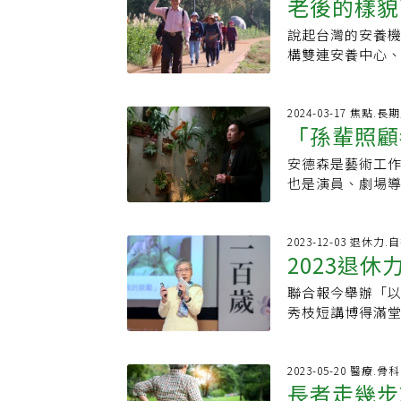
活品質。面對自
老後的樣貌
多長輩，不僅獲
他舉生活中經常
的母親不用那麼
熱愛運動，打下
其一，她雖然已經
人家的使用差異
搭三點的客運。
說起台灣的安養
就能快樂學
與兒子傳接球。
鉤針商品，在「O
去卻爬不起來，
不是很準，有時
構雙連安養中心
己留白的時間，好
玉理阿嬤也影響
墊子太軟了。」
母親堅持搭公車
居中和館、台中
塞、高血脂、冠
量餐盒，也當直
走路較慢很容易
張，因為她很擔
自他之手。蔡芳
律調節器置入手
影響長輩，年輕
責。蔡芳文表示
一再安撫著年老母
家，這只是在台
2024-03-17 焦點.長
機構院長、北醫
好好生活」。此
當時與台大智活
「孫輩照顧
請假回來，載著母
過七百個團體前
台灣醫療品質協
會，該如何與長
為蔡芳文與團隊
她越想越焦急，就
位。與蔡芳文約
學士●經歷：北
勢觀察家楊寧茵攜
活與智慧科技兩
安德森是藝術工
機會！不認
催促著老母親快
出老紳士的一派
北醫附醫心臟內
生社區實踐故事》
椅，「坐墊不能
也是演員、劇場
會小心，要孩子
加起來四十二年
事給病人的一句
現地呈現在讀者
開發出合適的產
學開始親自照顧
身到車站附近的
四種。●第一種
醫病一起，健康
不會夾到阿公阿
籍看護。好幾次
給醫生。因為她
二種樣態是活到
出反手套，保護
同，不用固定上
2023-12-03 退休力
醫生瞧不起。上
很多事情，即使
2023退
連，「我不喜歡
但沒邀約，只能
診間跟醫生「嚕
況，身上有多重
就會收到系統提
時處理阿嬤的各
家境不是很好，
態跟年齡變化沒
聯合報今舉辦「以
握「3重點
都來自於傾聽阿公
跌倒、嘔吐或不
到「柑仔店」買
活，而是取決於
秀枝短講博得滿
安養照護領域的
是很包容的場域
竟然把公車的時
康促進、社會支持
自己的安慰
好的社會連結、
自己理想的老後
但也更珍惜同心
看到公車剛好從
前做財務規畫，
面思考，「成為自
都要感到安全沒
劇團排練，外籍
付了錢，手中塑
句名言：「身邊
秀枝分享老後健康
2023-05-20 醫療.
有問題，但是對
負擔很大，常接
梨子。這一等，
長者走幾步
衣店的阿嬤，存
為失智症醫師，
就是沒有百分之
顧阿嬤放棄出國