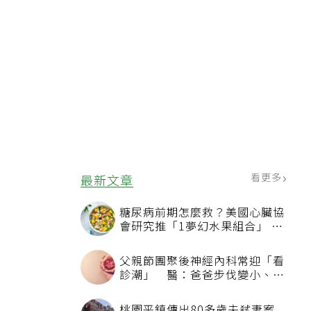
看更多
最新文章
糖尿病前期怎麼救？美國心臟協
會研究推「1夢幻水果組合」 酪
梨加它改善血管功能
父親節團聚後神經內科常迎「看
診潮」 醫：爸爸步伐變小、站
不起來別只當老化
桃園平鎮傳出80多歲夫弒妻案