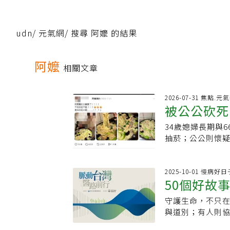
udn
/
元氣網
/
搜尋 阿嬤 的結果
阿嬤
相關文章
2026-07-31 焦點.元
被公公砍死
34歲媳婦長期與
500萬人
抽菸；公公則懷疑
水果刀猛砍40多
的」，還放上多張
「生活都在限動裡
2025-10-01 慢病
50個好故
吃變美的東西」，
遊、拍攝影片，留
守護生命，不只
陪伴
動照片，可以看
與道別；有人則
怕你吃不飽，是怕
終，還是讓長者
後，至今吸引超過