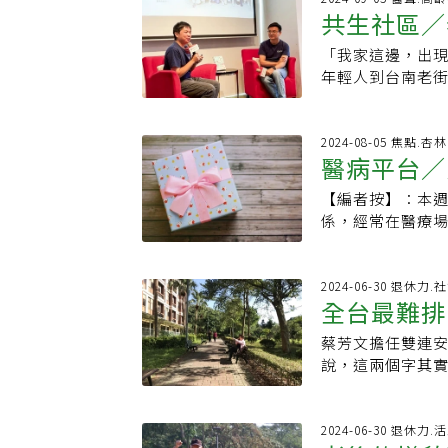
得，第一次上山
哲學。 ※ 
然科學，所以最
共生社區／
情，一邊搭車一
倆的故事、姊姊
天再訪視，迎接
史學者的情懷又
是怎麼看待熟齡人
語中透露，對姊
真的讓我很震撼
喜愛動手 投入心
「我家這邊，出
生社區引出
故事。本集節目重
及夜眠欠佳求診，
為好友的蕭錦洲
認為他適合走外
年輕人到台南老
空大學生✏️旅行
調查顯示，台灣6
一家兩代醫者 讓
臟內科，由於自
的社區，在台灣
聊Podcast節目收聽平
1.5%；衛福部
段因緣。當年在
動手，他笑稱：
象等深感不滿，
Podcast:https:/
但老人憂鬱就診率
錦洲想開業卻不知
其他醫師做幾台
專家進駐後，得到
2024-08-05 焦點.
Spotify:https://
憂鬱是偵測問題
連學中醫的女兒
醫病平台／
一直在醫療領域
學建築學系兼任助
多以身體不適來
醫到中醫。蕭錦
曾有位90多歲的
研究所的學長弟
活多以家庭為主
【編者按】：本
去。延伸閱讀：5
她的兒子向他表
到台南銀同社區
後的不適讓疏離
係，經常在醫療
後阿嬤身體恢復
流，每一步都是
顯加劇。老年憂鬱
令人感動。一位
喊著：「我要讓醫
產生的衝突，原
源，當周遭他人一
的困擾。希望關
考施俊明說，心
家互動機會，並
阻行為將受限，可
溝，更加了解這
2024-06-30 退休力
必須是一位「好
數在地長輩並不
全台最難排
又缺乏支持力，
續更深入的討論
了解病人的需求
上的是「插花課
見3策略1.衛生
診室時還上氣接
動刀能救命、能
搭理，也讓林奕
蔡芳文擔任雙連
「這件事」
者的安適，間接讓
速地走，好不容
憾。台北醫學大
境，訓練出一群
說，這兩個字其實
嗜好，不僅健身
士在後診室等候
明說，「不是高
流，這故事傳開
發。雙連安養中心
性。3.與他人產
「對不起、對不
不斷推廣「病人回饋」P
揮影響力，帶來正
名正式員工，平均
助強化生命希望
室，看見醫生，醫
療應站在患者的
Old！柑な店」
落差很大，不一
2024-06-30 退休力
她清楚記得這一