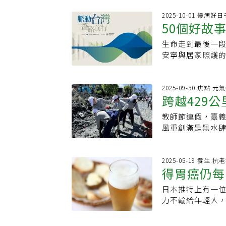
嚴與幸福。帶氧氣
裁」、「下輩子
山秀傳醫院社區
2025-10-01 慢病
覺得很溫馨，結果
50個好故
「來，握住爸爸
多心痛，看到IG
機會了」。面對
「看到阿嬤煮的
生命走到最後一
尊嚴
醫院社區護理組
日得到報應，辛
安寧與居家照護
無掛地走向生命的
菸，有礙健康
人得以善終，家屬
驗的她深知，進
後一哩路故事12
心靈支持。安寧
想要陪個案終老」
2025-09-30 焦點.元
屬都能接受的做
跨越429
致力居家安寧照
天」，陪伴病人
家關懷，甚至成
是77歲林先生（
教師節連假，嘉
鞋超人
廠，曾任大型醫
急，從鬼門關前
風重創滿是黑水
院的經歷。熟識患
親自向原生家庭
行囊、水桶、鏟
護、安寧病房的
與兄弟姐妹擁抱
送上醫療物資，
熟識的患者很久
散多年的兒子，見
捨。」院長賴寧
2025-05-19 養生.抗
陪他走到最後」
得胃癌仍每
家屬都能接受「
為「賑災行動」
了種子。在居家
程，並從宗教中
動線深入災區，
「全人照顧」的
日本推特上有一位
「獨特酒精
去」。郭淑華說
伴災民度過艱難時
類課程的藥師。」
力不輸給年輕人
面對下面一個個
進行消毒並重新
所做的，早已超過
叫大崎博子，身為
「全人照顧」。
身影令人動容。
去個案家的時候
7月大崎博子去世