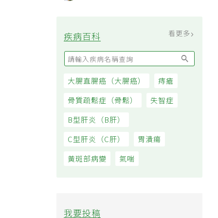
過日子
看更多
疾病百科
大腸直腸癌（大腸癌）
痔瘡
骨質疏鬆症（骨鬆）
失智症
B型肝炎（B肝）
C型肝炎（C肝）
胃潰瘍
黃斑部病變
氣喘
我要投稿