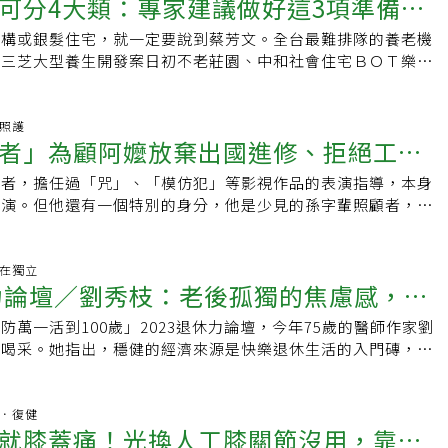
身的生活品質，他笑稱「工作忙到有點難達到平衡」，不過從小
可分4大類：專家建議做好這3項準備，
得圓夢的機會，生活也重新燃起活力。舉例來說，玉理阿嬤就是
使用的座椅和電梯兩個例子。從「懶骨頭」太軟發現年輕人與老
緊張，是下午的診。他先去公司上班，下午二點半會回來載她去
不錯的體力基礎，如今則趁著工作空隙，多爬樓梯，偶爾在假日
80多歲，但喜歡鉤針的她鼓起勇氣到店裡開鉤針課程，且販售
椅子，年輕人喜歡愈軟愈好所以懶骨頭很受歡迎，但老人家坐下
阿嬤因為住鄉下，公車班車很少，每一小時才有一班，且時間並
機構或銀髮住宅，就一定要說到蔡芳文。全台最難排隊的養老機
習、享受第3人生
平時最常「走路」，目的不是運動而是幫助自己靜心放鬆，給自
h Old！柑な店」團隊的協助下，她的產品也放到網路上販售。
他曾更換一整批座椅，「結果買進來之後阿公阿嬤開始罵，因為
會遲到晚分，有時也會提早到站就開走。孩子只有機車，年老的
、三芝大型養生開發案日初不老莊園、中和社會住宅ＢＯＴ樂陶
好沉澱與思考。施俊明●年齡：61歲●專長：狹心症、心肌梗
其他社區長輩，像當地喜歡烹飪的蘇媽媽也到店裡做菜、販售限
電梯，以前電梯門的紅外線只有兩點，感應不夠靈敏，阿公阿嬤
，不想讓孩子騎機車載她。也因此每次回診日子，阿嬤都會很緊
大毅集團高年級聚樂部等，這些居住樣貌不同的銀髮住宅，都出
狀動脈疾病導管介入治療、經導管主動脈瓣膜置換術、永久性心
播主教網友做菜，盧紀邦、林奕仁都認為，這樣的行動讓「長輩
被夾到，甚至有人因此被夾到骨折送醫，結果肯定是被家屬指
心萬一沒搭上公車遲到，而醫生等不到她，下班了怎麼辦？孩子
文長期深耕老人安養與長照領域目前由他操盤的銀髮住宅有十二
術●現職：台北醫學大學附設醫院院長、台北市立行愛住宿長照
人影響年輕人」，讓跨世代族群都可以好好相處，「一起在社區
，阿公阿嬤們的抱怨都是很好的建議，他跟同仁積極尋求解方。
親，說絕對來得及，不用擔心。原本約好下午2點孩子會從公司
灣，還不包含輸出大陸的案例，擔任雙連執行長期間，一年有超
期照護
醫學系教授、財團法人台灣醫療健康產業卓越聯盟基金會董事、
外，這些共生社區故事也讓年輕人了解當台灣即將進入超高齡社
中心合作，劉佩玲教授就提出要傾聽長輩的心聲，於是傾聽就成
者」為顧阿嬤放棄出國進修、拒絕工作
親要去客運站搭車。但老母親等到3點半了，孩子卻還沒回來，
來參訪向他取經，由此可知他在老人安養與長照領域的重要地
會理事●學歷：台北醫學大學醫學研究所博士、國立陽明大學醫
輩相處、共生共榮、互信互助。而弘道老人福利基金會與高齡趨
同仁的座右銘，雙連後來成立研究中心，開發的產品分為日常生
在3點40分時，孩子趕回來，一直說公司臨時有事跑不開，然後
訪當天，他身穿正式西裝，坐下後取出一把扁梳整理頭髮，呈現
醫附醫副院長、北醫管理發展中心主任、北醫附醫內科部主任、
手推出的《一起在社區好好生活：把我變成我們，11個臺灣共
大項。椅子方面，他與家具工廠合作，客製化符合老人需求的座
作者，擔任過「咒」、「模仿犯」等影視作品的表演指導，本身
為是阻礙，反化壓力為動力
點坐上機車，載去客運停車站，老母親馬上趕孩子回去上班，她
優雅。問起他在雙連的年資，他說：「雙連教會和安養中心前後
科主任、中華民國心臟學會理事、台灣介入性心臟血管醫學會理
一書當中，也收錄「Oh Old！柑な店」的故事，主角們活靈活
太軟，要可以跨手跨腳，材質要透氣等等。」傾聽老人需求才能
導演。但他還有一個特別的身分，他是少見的孫字輩照顧者，大
不用擔心。等孩子騎摩托車離開，阿嬤看看，還有點時間，就轉
。」他以大半人生在安養及長照機構的觀察，將老後的樣貌分為
話：健康需要經營，生病需要醫療。你用心經營、我細心醫療。
眼前，也讓讀者更了解共生社區的真正意涵。
品至於電梯，將紅外線增加到七十二個點，大幅提升感應，再也
失智阿嬤長達十一年，同住在一起的，只有他跟阿嬤還有一名外
雜貨店買東西，原來阿嬤不要讓兒子知道她要買「孔雀餅乾」送
樣態是對於第三人生有很好的準備，處於享受生命的狀態。●第
長久。
嬤。此外也運用在照顧上，有些長輩中風後肢體痙攣，為此研發
出門前阿嬤跌倒、嘔吐 只能延後出門職業性質跟一般上班族不
知道兒子的個性，不可以買這麼「俗物」當禮物送給醫生，會被
老、學到老、服務到老，是成長型的樣態。●第三種樣態是掛心
長輩的雙手；現在普遍使用於長照機構的定位系統，也來自於雙
下班，看起來很自由，但也是他最大的煩惱，「有時是很想工作
.自在獨立
次孩子陪她去看診時，就特地買了一盒珍貴的水果禮盒，結果在
老了還是每一天煩惱許多家務事。●第四種樣態是擔心健康狀
休力論壇／劉秀枝：老後孤獨的焦慮感，把
使用監視器，改用定位系統，戴在手上只要離開活動區域，同仁
在家面對阿嬤的病情，情緒會很低落。」外出工作時，也必須同
」了很久，醫生才勉強收下來。因為這位醫生很清楚知道阿嬤的
疾病，經常必須就醫，每一天都不快樂。蔡芳文認為，這四種樣
醒」。直到蔡芳文退休，雙連研究中心仍持續運作，而這些成果
種突發狀況。排練舞台劇「非常上訴」期間，好幾次出門前阿嬤
都是這個孩子在工廠辛勞工作賺錢，母子兩人過生活。但就在她
有關係，並不是六十五歲的年輕老人就比八九十歲更享受老後生
防萬一活到100歲」2023退休力論壇，今年75歲的醫師作家劉
」可消除！面對人生不如意，2妙方成為
阿嬤的心聲。100%無障礙 身心都感覺安全雙連安養中心樹⽴
肯吃飯，只好通知製作人和導演必須晚一兩個小時到場，「劇場
兩條孔雀餅乾時，因為老闆娘也熟，就問東聊西的，熱情的阿嬤
變老的準備。要達到前兩種樣態，就要提前做好「財務規畫、健
堂喝采。她指出，穩健的經濟來源是快樂退休生活的入門磚，但
模範，蔡芳文退休後擔任多家企業銀髮住宅及長照機構顧問，他
，沒有位階高低，彼此互相照顧。」他坦言還是會很不好意思，
間給疏忽，當她說「好了好了，我要去搭車了」，就在此時，卻
」三項準備。快樂老人 都有財務規畫他看過的快樂老人都有提
劑！
健康的身體更為重要；面對人生的不如意，則可以適時轉念、正
住所，是百分之百身心無障礙。「所謂身心無障礙，是包含心理
協力完成作品的機會。孫不認為是阻礙，反化壓力為動力有次進
店門口經過，她跑出去怎樣搖手都沒有用。只好回到「柑仔店」
不用跟子女伸手要錢，生活就過得自在，安養院的阿公阿嬤有一
己的安慰劑」。老後孤獨的焦慮感，焦慮消除需要靠這3重點劉
有恐懼。」他舉例，電梯的關門時間是六秒，對於一般人來說沒
看護半夜逃跑，安德森焦急聯絡家人請假接替，但排演期間心理
膠袋裡裝著兩條孔雀餅乾，走到公車站，又在水果攤上買了兩顆
的錢沒有用完，就不算自己的錢。」他曾服務過一個年輕時開洗
的良好典範。她日前拜訪朋友母親、一位104歲的高齡阿嬤，身
骨科．復健
長輩來說很可能不夠，進電梯時不免擔心走太慢會被門夾到，這
電話回答各種問題，例如每種藥的服用時間、血壓計放哪。為照
又是一個小時，車子來了。阿嬤心裡是焦慮又緊張：怎麼辦？也
就膝蓋痛！光換人工膝關節沒用，靠一
款兩百萬加上一間房子出租，生活很愜意，呈現第一種老人樣
忍不住測試對方的心智狀態，結果發現阿嬤不只能算數，長期記
百身心無障礙。再來是常見的無障礙斜坡，根據法規，無障礙坡
進修，常不得不拒絕工作機會，但他不認為是阻礙，反而成為創