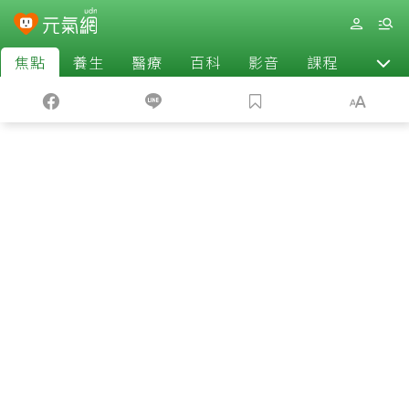
焦點
養生
醫療
百科
影音
課程
退休