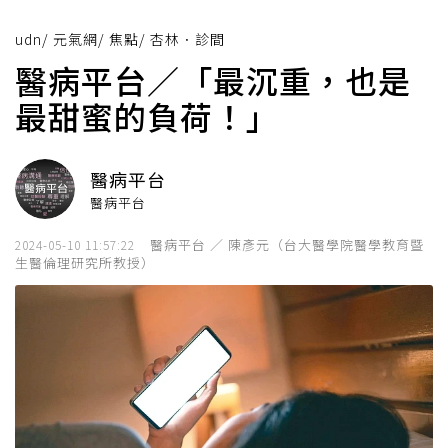
udn
/
元氣網
/
焦點
/
杏林．診間
醫病平台／「最沉重，也是
最甜蜜的負荷！」
醫病平台
醫病平台
醫病平台 ／ 陳彥元（台大醫學院醫學教育暨
2024-05-10 11:57:22
生醫倫理研究所教授）