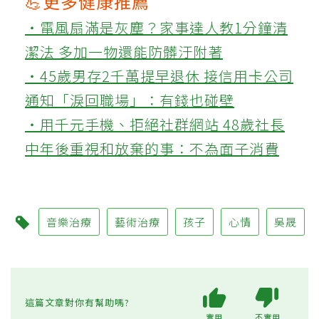
💪更多健康推薦
‧電風扇滿是灰塵？家事達人教1分鐘清
潔法 多加一物還能防髒汙附著
‧45歲男存2千萬提早退休 接信用卡公司
通知「淚回職場」：有錢也碰壁
‧用千元手機、拒絕社群網站 48歲社長
中年後重視和放棄的事：不為面子消費
音樂治療
藝術治療
孩子
心情
吳晟
這篇文章對你有幫助嗎?
實用
不實用