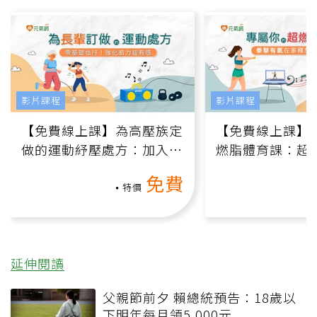
影片課程
影片課程
【免費線上課】為高壓族定
【免費線上課】
做的運動紓壓處方：加入行
燃脂體育課：超
動、增肌、互動元素，0基
氧」高壓族在家
免費
礎也能做！
負擔
特價
延伸閱讀
父親節前夕 賴總統預告：18歲以
下明年每月領5,000元