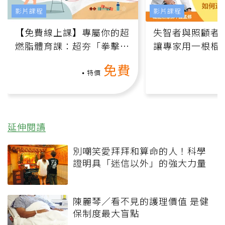
影片課程
影片課程
【免費線上課】專屬你的超
失智者與照顧者
燃脂體育課：超夯「拳擊有
讓專家用一根棍
氧」高壓族在家釋放壓力無
何逆轉退化大腦
免費
負擔
課）
特價
延伸閱讀
別嘲笑愛拜拜和算命的人！科學
證明具「迷信以外」的強大力量
陳麗琴／看不見的護理價值 是健
保制度最大盲點