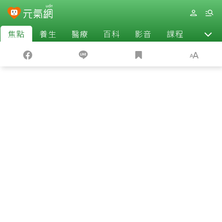
焦點
養生
醫療
百科
影音
課程
退休