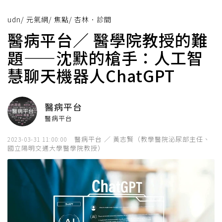
udn
/
元氣網
/
焦點
/
杏林．診間
醫病平台／ 醫學院教授的難
題——沈默的槍手：人工智
慧聊天機器人ChatGPT
醫病平台
醫病平台
醫病平台 ／ 黃志賢（教學醫院泌尿部主任、
2023-03-31 11:00:00
國立陽明交通大學醫學院教授）