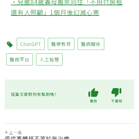
‧兒邀84歲寡母搬來同住「不用付房租
還有人照顧」1個月後幻滅心寒
ChatGPT
醫學教育
醫病關係
醫病平台
人工智慧
這篇文章對你有幫助嗎?
實用
不實用
上一篇
癌症寡轉移不等於無治療