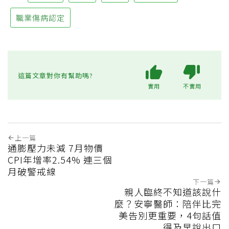
職業傷病認定
這篇文章對你有幫助嗎?
實用
不實用
上一篇
通膨壓力未減 7月物價
CPI年增率2.54% 連三個
月破警戒線
下一篇
親人臨終不知道該說什
麼？安寧醫師：陪伴比完
美告別更重要，4句話值
得及早說出口