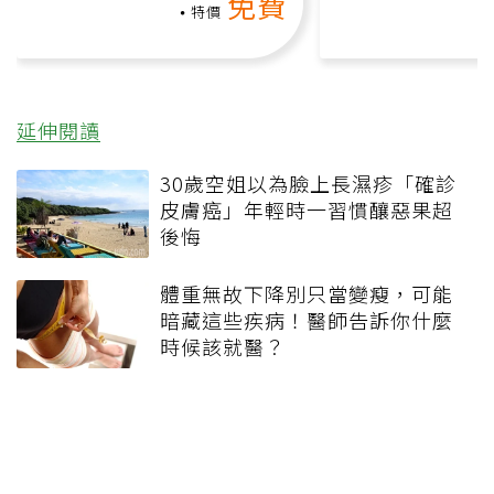
免費
負擔
課）
特價
延伸閱讀
30歲空姐以為臉上長濕疹「確診
皮膚癌」年輕時一習慣釀惡果超
後悔
體重無故下降別只當變瘦，可能
暗藏這些疾病！醫師告訴你什麼
時候該就醫？