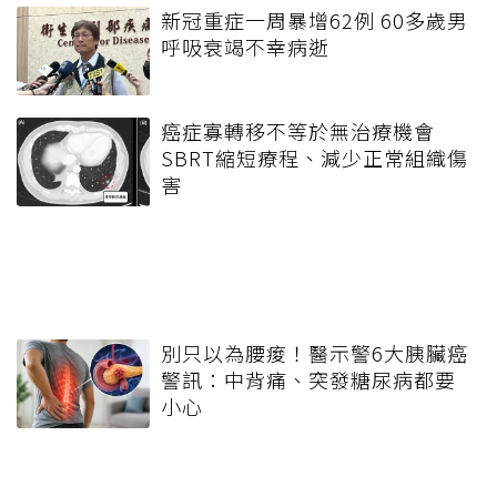
新冠重症一周暴增62例 60多歲男
呼吸衰竭不幸病逝
癌症寡轉移不等於無治療機會
SBRT縮短療程、減少正常組織傷
害
別只以為腰痠！醫示警6大胰臟癌
警訊：中背痛、突發糖尿病都要
小心