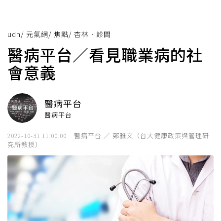
udn
/
元氣網
/
焦點
/
杏林．診間
醫病平台／看見職業病的社
會意義
醫病平台
醫病平台
醫病平台 ／ 鄭雅文（台大健康政策與管理研
2022-10-31 11:00:00
究所教授）