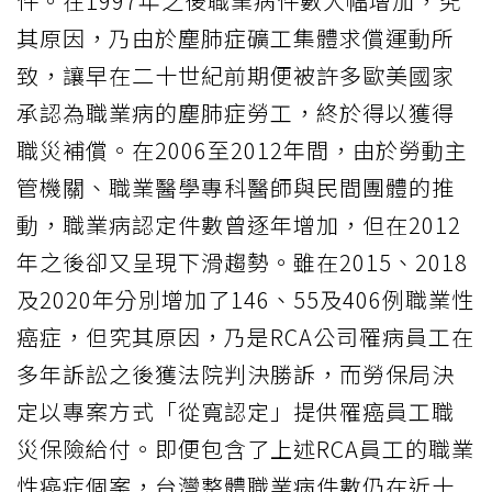
件。在1997年之後職業病件數大幅增加，究
其原因，乃由於塵肺症礦工集體求償運動所
致，讓早在二十世紀前期便被許多歐美國家
承認為職業病的塵肺症勞工，終於得以獲得
職災補償。在2006至2012年間，由於勞動主
管機關、職業醫學專科醫師與民間團體的推
動，職業病認定件數曾逐年增加，但在2012
年之後卻又呈現下滑趨勢。雖在2015、2018
及2020年分別增加了146、55及406例職業性
癌症，但究其原因，乃是RCA公司罹病員工在
多年訴訟之後獲法院判決勝訴，而勞保局決
定以專案方式「從寬認定」提供罹癌員工職
災保險給付。即便包含了上述RCA員工的職業
性癌症個案，台灣整體職業病件數仍在近十