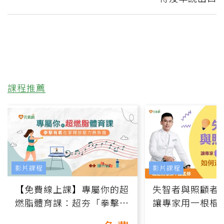
課程推薦
影片課程
影片課程
【免費線上課】專屬你的超
失智者與照顧者
燃脂體育課：超夯「拳擊有
讓專家用一根棍
氧」高壓族在家釋放壓力無
何逆轉退化大腦