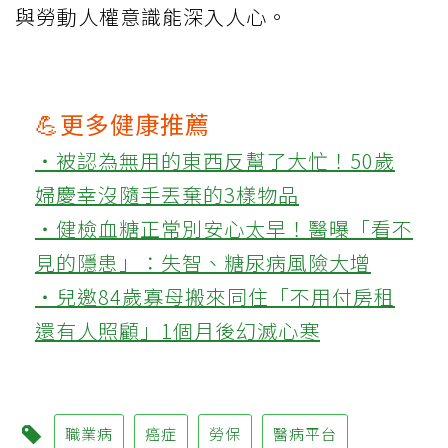
與勞動人權意識能深入人心。
💪更多健康推薦
‧被認為無用的東西反幫了大忙！50歲
婦慶幸沒隨手丟棄的3樣物品
‧健檢血糖正常別安心太早！醫曝「看不
見的隱患」：失智、糖尿病風險大增
‧兒邀84歲寡母搬來同住「不用付房租
還有人照顧」1個月後幻滅心寒
職業病
癌症
勞保
醫病平台