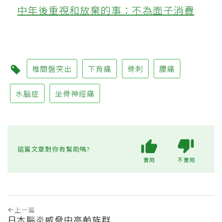
中年後重視和放棄的事：不為面子消費
椎間盤突出
下背痛
骨刺
腰痛
水腦症
坐骨神經痛
這篇文章對你有幫助嗎?
實用
不實用
上一篇
日本腦炎威脅中高齡族群