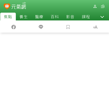
焦點
養生
醫療
百科
影音
課程
退休