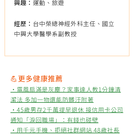
興趣：
運動、旅遊
經歷：
台中榮總神經外科主任、國立
中興大學醫學系副教授
💪更多健康推薦
‧電風扇滿是灰塵？家事達人教1分鐘清
潔法 多加一物還能防髒汙附著
‧45歲男存2千萬提早退休 接信用卡公司
通知「淚回職場」：有錢也碰壁
‧用千元手機、拒絕社群網站 48歲社長