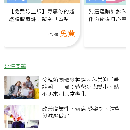
【免費線上課】專屬你的超
乳癌運動訓練入門
燃脂體育課：超夯「拳擊有
伴你術後身心靈
氧」高壓族在家釋放壓力無
上影音課）
免費
負擔
特價
延伸閱讀
父親節團聚後神經內科常迎「看
診潮」 醫：爸爸步伐變小、站
不起來別只當老化
改善職業性下背痛 從姿勢、運動
與減壓做起