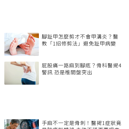
腳趾甲怎麼剪才不會甲溝炎？醫
教「1招修剪法」避免趾甲病變
屁股痛一路麻到腳底？骨科醫揭4
警訊 恐是椎間盤突出
手麻不一定是骨刺！醫揭1症狀竟