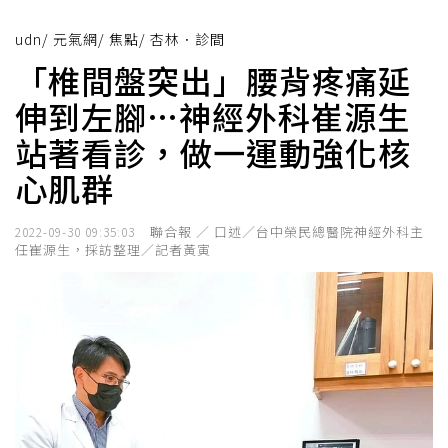
udn
/
元氣網
/
焦點
/
杏林．診間
「椎間盤突出」腰背疼痛延
伸到左腳…神經外科崔源生
站著看診，做一運動強化核
心肌群
聯合報 ／ 口述／台中榮民總醫院神經外科主
2022-09-30 09:35:03
任崔源生，採訪整理／記者黃寅