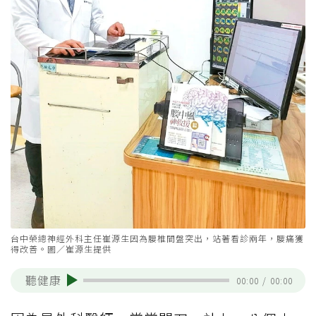
台中榮總神經外科主任崔源生因為腰椎間盤突出，站著看診兩年，腰痛獲
得改善。圖／崔源生提供
聽健康
00:00
/
00:00