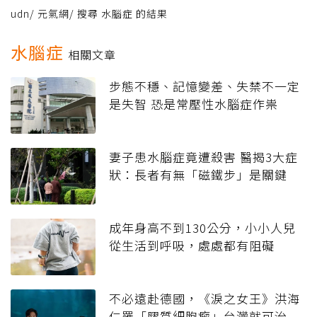
udn
/
元氣網
/
搜尋 水腦症 的結果
水腦症
相關文章
步態不穩、記憶變差、失禁不一定
是失智 恐是常壓性水腦症作祟
妻子患水腦症竟遭殺害 醫揭3大症
狀：長者有無「磁鐵步」是關鍵
成年身高不到130公分，小小人兒
從生活到呼吸，處處都有阻礙
不必遠赴德國，《淚之女王》洪海
仁罹「膠質細胞瘤」台灣就可治