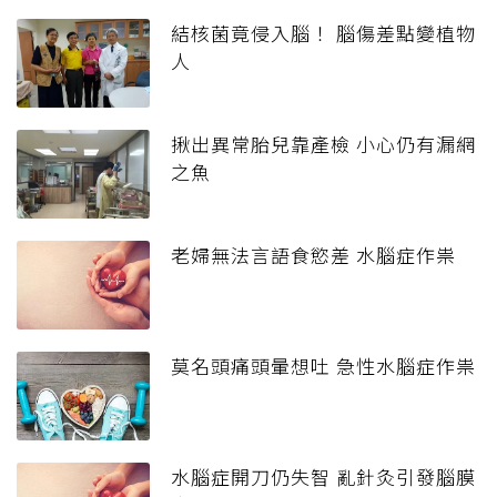
結核菌竟侵入腦！ 腦傷差點變植物
人
揪出異常胎兒靠產檢 小心仍有漏網
之魚
老婦無法言語食慾差 水腦症作祟
莫名頭痛頭暈想吐 急性水腦症作祟
水腦症開刀仍失智 亂針灸引發腦膜