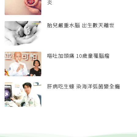
炎
胎兒嚴重水腦 出生數天離世
嘔吐加頭痛 10歲童罹腦瘤
肝病吃生蠔 染海洋弧菌變全癱