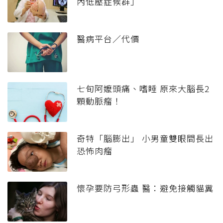
內低壓症候群」
醫病平台／代價
七旬阿嬤頭痛、嗜睡 原來大腦長2
顆動脈瘤！
奇特「腦膨出」 小男童雙眼間長出
恐怖肉瘤
懷孕要防弓形蟲 醫：避免接觸貓糞