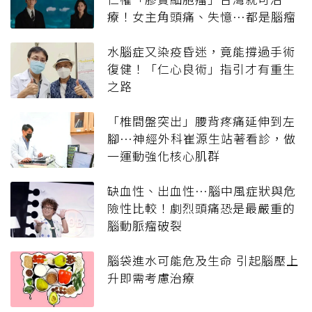
療！女主角頭痛、失憶…都是腦瘤
常見症狀
水腦症又染疫昏迷，竟能撐過手術
復健！「仁心良術」指引才有重生
之路
「椎間盤突出」腰背疼痛延伸到左
腳…神經外科崔源生站著看診，做
一運動強化核心肌群
缺血性、出血性…腦中風症狀與危
險性比較！劇烈頭痛恐是最嚴重的
腦動脈瘤破裂
腦袋進水可能危及生命 引起腦壓上
升即需考慮治療