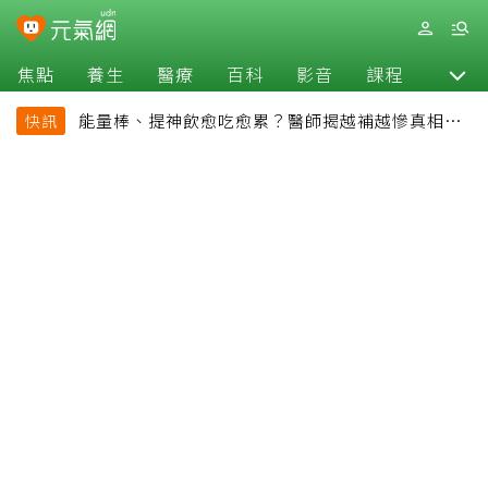
焦點
養生
醫療
百科
影音
課程
退休
能量棒、提神飲愈吃愈累？醫師揭越補越慘真相：
快訊
恐欠下疲勞債