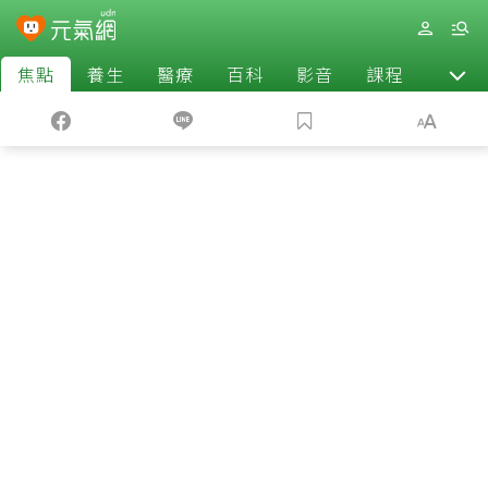
焦點
養生
醫療
百科
影音
課程
退休