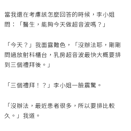
當我還在考慮該怎麼回答的時候，李小姐
問：「醫生，能夠今天做超音波嗎？」
「今天？」我面露難色，「沒辦法耶，剛剛
問過放射科櫃台，乳房超音波最快大概要排
到三個禮拜後。」
「三個禮拜！？」李小姐一臉震驚。
「沒辦法，最近患者很多，所以要排比較
久。」我道。