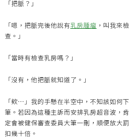
「把脈？」
「嗯，把脈完後他說有
乳房腫瘤
，叫我來檢
查。」
「當時有檢查乳房嗎？」
「沒有，他把脈就知道了。」
「欸…」我的手懸在半空中，不知該如何下
筆。若因為這種主訴而安排乳房超音波，肯
定會被健保審查委員大筆一刪，順便放大罰
扣幾十倍。