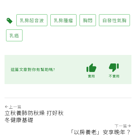
乳房超音波
乳房腫瘤
胸悶
自發性氣胸
乳癌
這篇文章對你有幫助嗎?
實用
不實用
上一篇
立秋養肺防秋燥 打好秋
冬健康基礎
下一篇
「以房養老」安享晚年？