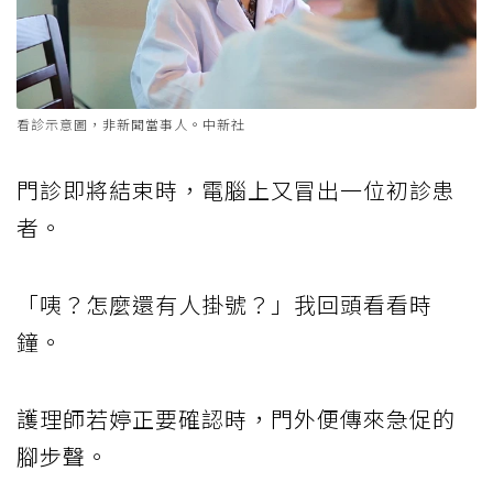
看診示意圖，非新聞當事人。中新社
門診即將結束時，電腦上又冒出一位初診患
者。
「咦？怎麼還有人掛號？」我回頭看看時
鐘。
護理師若婷正要確認時，門外便傳來急促的
腳步聲。