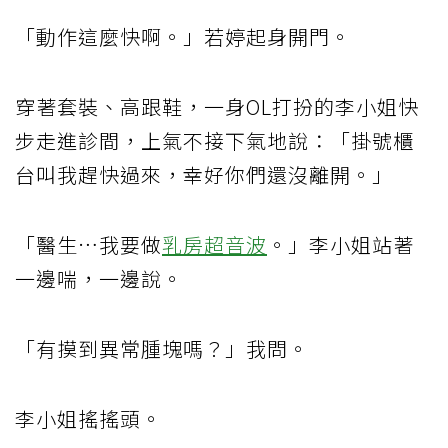
「動作這麼快啊。」若婷起身開門。
穿著套裝、高跟鞋，一身OL打扮的李小姐快
步走進診間，上氣不接下氣地說：「掛號櫃
台叫我趕快過來，幸好你們還沒離開。」
「醫生…我要做
乳房超音波
。」李小姐站著
一邊喘，一邊說。
「有摸到異常腫塊嗎？」我問。
李小姐搖搖頭。