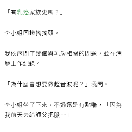
「有
乳癌
家族史嗎？」
李小姐同樣搖搖頭。
我依序問了幾個與乳房相關的問題，並在病
歷上作紀錄。
「為什麼會想要做超音波呢？」我問。
李小姐坐了下來，不過還是有點喘，「因為
我前天去給師父把脈…」