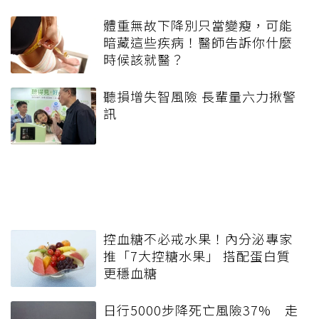
體重無故下降別只當變瘦，可能
暗藏這些疾病！醫師告訴你什麼
時候該就醫？
聽損增失智風險 長輩量六力揪警
訊
控血糖不必戒水果！內分泌專家
推「7大控糖水果」 搭配蛋白質
更穩血糖
日行5000步降死亡風險37% 走