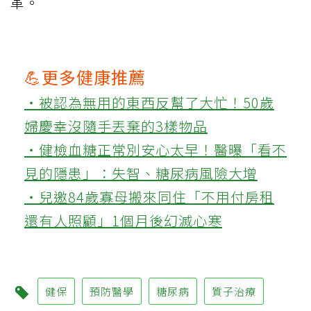
革。
💪更多健康推薦
‧被認為無用的東西反幫了大忙！50歲
婦慶幸沒隨手丟棄的3樣物品
‧健檢血糖正常別安心太早！醫曝「看不
見的隱患」：失智、糖尿病風險大增
‧兒邀84歲寡母搬來同住「不用付房租
還有人照顧」1個月後幻滅心寒
健保
預防醫學
糖尿病
質子治療