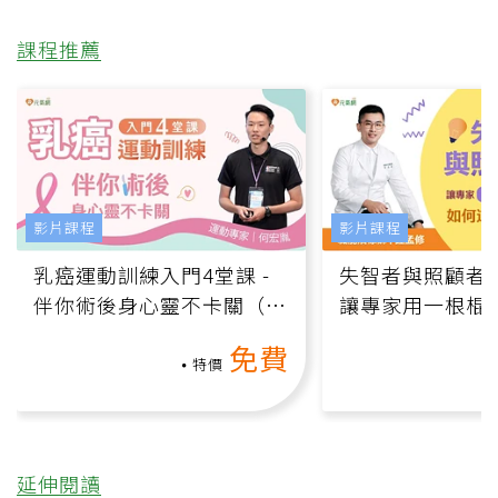
課程推薦
影片課程
影片課程
乳癌運動訓練入門4堂課 -
失智者與照顧者
伴你術後身心靈不卡關（線
讓專家用一根棍
上影音課）
何逆轉退化大腦
免費
課）
特價
延伸閱讀