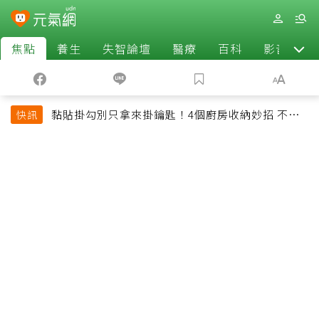
焦點
養生
失智論壇
醫療
百科
影音
黏貼掛勾別只拿來掛鑰匙！4個廚房收納妙招 不用
快訊
鑽牆也能省空間