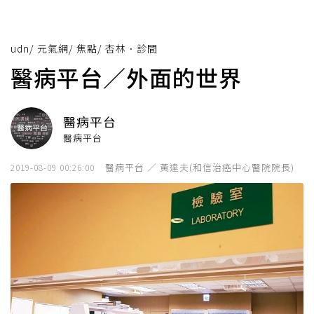
udn
/
元氣網
/
焦點
/
杏林．診間
醫病平台／外面的世界
醫病平台
醫病平台
醫病平台 ／ 黃達夫(和信治癌中心醫院院長)
2019-08-09 00:26:00