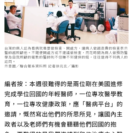
台灣的病人認為看病就是要做檢查、開處方，讓病人做越高貴的檢查表示
醫師越照顧他。不隨便開處方或不建議做檢查，而花時間為病人做預防醫
學及自我照顧的衛教的醫師則不但賺不到健保的錢，往往還得不到病人的
認同。
示意圖／聯合報系資料照 記者徐兆玄／攝影
編者按：本週很難得的是兩位剛在美國進修
完成學位回國的年輕醫師，一位專攻醫學教
育，一位專攻健康政策，應「醫病平台」的
邀請，慨然寫出他們的所思所見，讓國內主
政者以及老師們有機會聽聽他們回國的抱