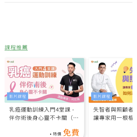
課程推薦
影片課程
影片課程
乳癌運動訓練入門4堂課 -
失智者與照顧者
伴你術後身心靈不卡關（線
讓專家用一根棍
上影音課）
何逆轉退化大腦
免費
課）
特價