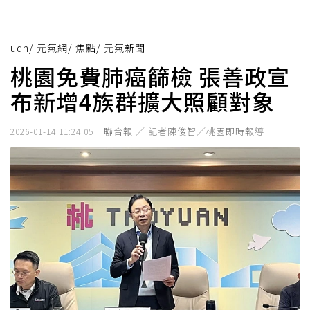
udn
/
元氣網
/
焦點
/
元氣新聞
桃園免費肺癌篩檢 張善政宣
布新增4族群擴大照顧對象
聯合報 ／ 記者陳俊智／桃園即時報導
2026-01-14 11:24:05