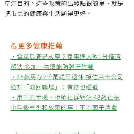
空汙目的。這些政策的出發點很簡單，就是
把市民的健康與生活顧得更好。
💪更多健康推薦
‧電風扇滿是灰塵？家事達人教1分鐘清
潔法 多加一物還能防髒汙附著
‧45歲男存2千萬提早退休 接信用卡公司
通知「淚回職場」：有錢也碰壁
‧用千元手機、拒絕社群網站 48歲社長
中年後重視和放棄的事：不為面子消費