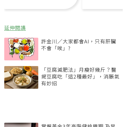
延伸閱讀
許金川／大家都會AI，只有肝臟
不會「唉」?
「豆腐減肥法」月瘦好幾斤？醫
揭豆腐吃「這2種最好」，消脹氣
有妙招
掌握黃金3年高階健檢周期 及早