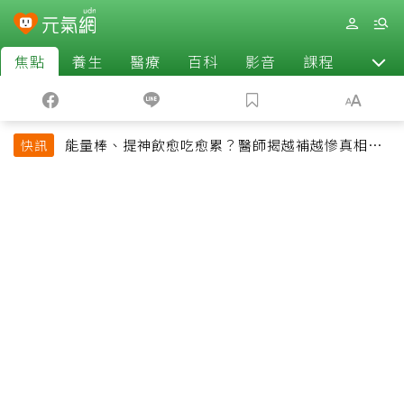
焦點
養生
醫療
百科
影音
課程
退休
能量棒、提神飲愈吃愈累？醫師揭越補越慘真相：
快訊
恐欠下疲勞債