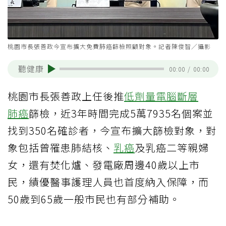
桃園市長張善政今宣布擴大免費肺癌篩檢照顧對象。記者陳俊智／攝影
聽健康
00:00
/
00:00
桃園市長張善政上任後推
低劑量電腦斷層
肺癌
篩檢，近3年時間完成5萬7935名個案並
找到350名確診者，今宣布擴大篩檢對象，對
象包括曾罹患肺結核、
乳癌
及乳癌二等親婦
女，還有焚化爐、發電廠周邊40歲以上市
民，績優醫事護理人員也首度納入保障，而
50歲到65歲一般市民也有部分補助。