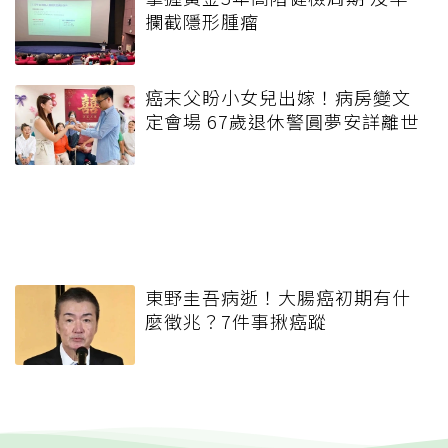
攔截隱形腫瘤
癌末父盼小女兒出嫁！病房變文
定會場 67歲退休警圓夢安詳離世
東野圭吾病逝！大腸癌初期有什
麼徵兆？7件事揪癌蹤