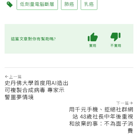
低劑量電腦斷層
肺癌
乳癌
這篇文章對你有幫助嗎?
實用
不實用
上一篇
史丹佛大學首度用AI造出
可複製合成病毒 專家示
警噩夢情境
下一篇
用千元手機、拒絕社群網
站 48歲社長中年後重視
和放棄的事：不為面子消
費