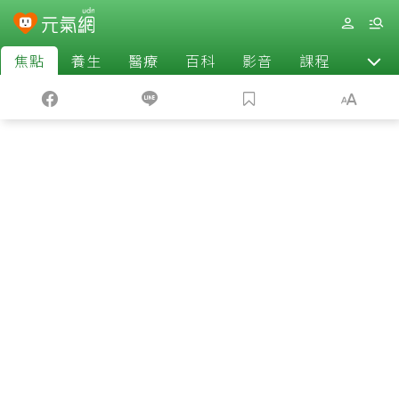
焦點
養生
醫療
百科
影音
課程
退休