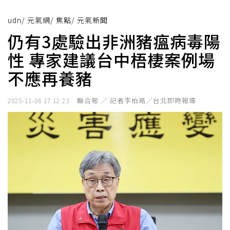
udn
/
元氣網
/
焦點
/
元氣新聞
仍有3處驗出非洲豬瘟病毒陽
性 專家建議台中梧棲案例場
不應再養豬
聯合報 ／ 記者李柏澔／台北即時報導
2025-11-06 17:12:23