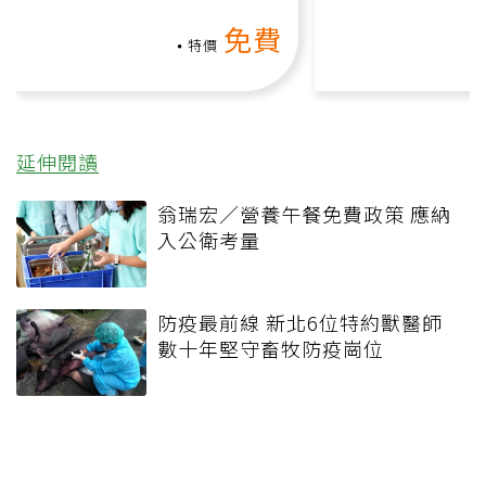
氧」高壓族在家釋放壓力無
上影音課）
免費
負擔
特價
延伸閱讀
翁瑞宏／營養午餐免費政策 應納
入公衛考量
防疫最前線 新北6位特約獸醫師
數十年堅守畜牧防疫崗位