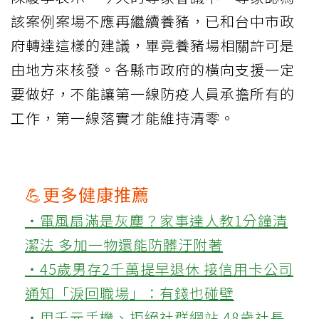
該案例案場不應再繼續養豬，已和台中市政
府轉達這樣的建議，畢竟養豬場相關許可是
由地方來核發。各縣市政府的橫向支援一定
要做好，不能讓第一線防疫人員承擔所有的
工作，第一線落實才能維持清零。
💪更多健康推薦
‧電風扇滿是灰塵？家事達人教1分鐘清
潔法 多加一物還能防髒汙附著
‧45歲男存2千萬提早退休 接信用卡公司
通知「淚回職場」：有錢也碰壁
‧用千元手機、拒絕社群網站 48歲社長