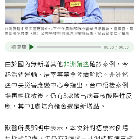
非洲豬瘟中央災害應變中心下午在農業部防檢署舉行記者會，指揮官、農
業部長陳駿季（圖）公布梧棲案例場環境採檢結果。記者曾學仁／攝影
聽健康
00:00
/
00:00
由於國內無新增其他
非洲豬瘟
確診案例，今
起活豬運輸、屠宰等禁令陸續解除。非洲豬
瘟中央災害應變中心今指出，台中梧棲案例
場再經採檢後，仍有3處驗出病毒核酸陽性反
應，其中1處培育豬舍還是新增點。
獸醫所長鄧明中表示，本次針對梧棲案例場
共採檢52處，但仍有3處驗出非洲豬瘟病毒核