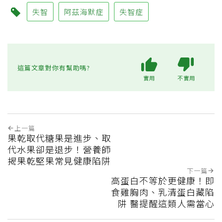
失智
阿茲海默症
失智症
這篇文章對你有幫助嗎?
實用
不實用
上一篇
果乾取代糖果是進步、取
代水果卻是退步！營養師
揭果乾堅果常見健康陷阱
下一篇
高蛋白不等於更健康！即
食雞胸肉、乳清蛋白藏陷
阱 醫提醒這類人需當心