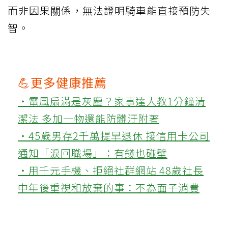
而非因果關係，無法證明騎車能直接預防失
智。
💪更多健康推薦
‧電風扇滿是灰塵？家事達人教1分鐘清
潔法 多加一物還能防髒汙附著
‧45歲男存2千萬提早退休 接信用卡公司
通知「淚回職場」：有錢也碰壁
‧用千元手機、拒絕社群網站 48歲社長
中年後重視和放棄的事：不為面子消費