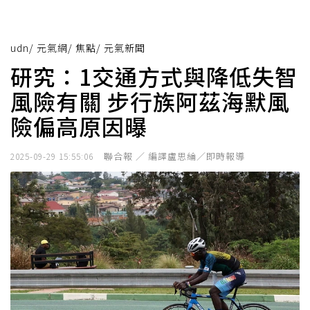
udn
/
元氣網
/
焦點
/
元氣新聞
研究：1交通方式與降低失智
風險有關 步行族阿茲海默風
險偏高原因曝
聯合報 ／ 編譯盧思綸／即時報導
2025-09-29 15:55:06