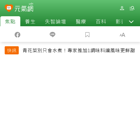
焦點
養生
失智論壇
醫療
百科
影音
青花菜別只會水煮！專家推加1調味料讓風味更鮮甜
快訊