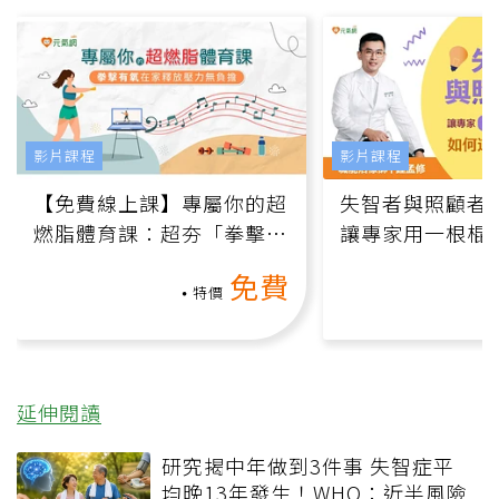
影片課程
影片課程
【免費線上課】專屬你的超
失智者與照顧者
燃脂體育課：超夯「拳擊有
讓專家用一根棍
氧」高壓族在家釋放壓力無
何逆轉退化大腦
免費
負擔
課）
特價
延伸閱讀
研究揭中年做到3件事 失智症平
均晚13年發生！WHO：近半風險