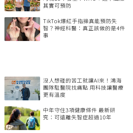
其實可預防
TikTok爆紅手指操真能預防失
智？神經科醫：真正該做的是4件
事
沒人想碰的苦工就讓AI來！鴻海
團隊駐醫院找痛點 用科技讓醫療
更有溫度
中年守住3項健康條件 最新研
究：可遠離失智症超過10年