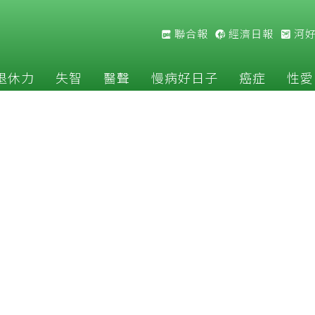
聯合報
經濟日報
河
退休力
失智
醫聲
慢病好日子
癌症
性愛