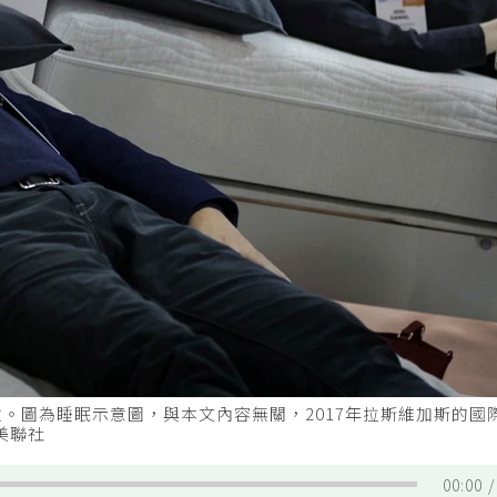
。圖為睡眠示意圖，與本文內容無關，2017年拉斯維加斯的國
。美聯社
00:00