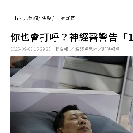
udn
/
元氣網
/
焦點
/
元氣新聞
你也會打呼？神經醫警告「
2025-09-03 15:39:30
聯合報 ／ 編譯盧思綸／即時報導