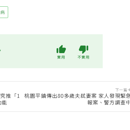
臟病
?
實用
不實用
下一篇
究推「1
桃園平鎮傳出80多歲夫弒妻案 家人發現緊
功能
報案、警方調查