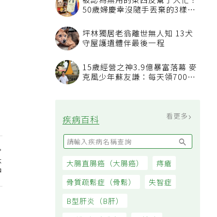
被認為無用的東西反幫了大忙！
50歲婦慶幸沒隨手丟棄的3樣物
品
坪林獨居老翁離世無人知 13犬
守屋護遺體伴最後一程
15歲經營之神3.9億暴富落幕 麥
克風少年蘇友謙：每天領700元
過日子
看更多
疾病百科
急
大腸直腸癌（大腸癌）
痔瘡
中
骨質疏鬆症（骨鬆）
失智症
B型肝炎（B肝）