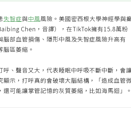
患
失智症
與
中風
風險。美國密西根大學神經學與
ing Chen，音譯），在TikTok擁有15.8萬粉
與腦部血管損傷、隱形中風及失智症風險升高有
等腦區萎縮。
打呼、聲音又大，代表睡眠中呼吸不斷中斷，會
究顯示，打呼真的會破壞大腦結構，「造成血管
，還可能讓掌管記憶的灰質萎縮，比如海馬迴」