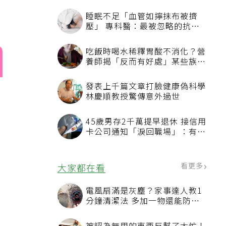
睡眠不足「血管如擰抹布被擠
壓」 專科醫：最被忽略的抗老
方法
吃飯時喝水稀釋胃酸不消化？營
養師揭「反而有好處」某些族群
才要禁
發表上千篇文章打臉健康偽科學
林慶順教授驚傳意外過世
45歲男存2千萬提早退休 接信用
卡公司通知「淚回職場」：有錢
也碰壁
看更多
大家都在看
電風扇滿是灰塵？家事達人教1
分鐘清潔法 多加一物還能防髒
汙附著