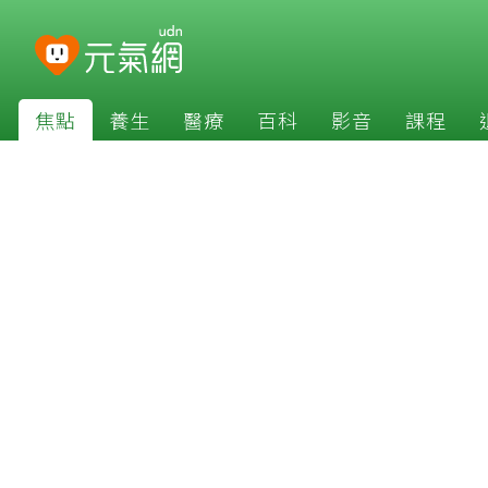
焦點
養生
醫療
百科
影音
課程