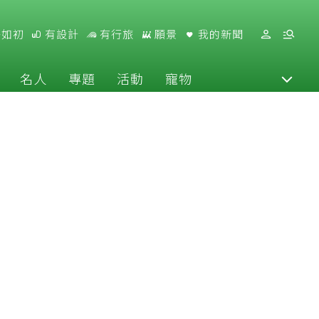
好如初
有設計
有行旅
願景
我的新聞
名人
專題
活動
寵物