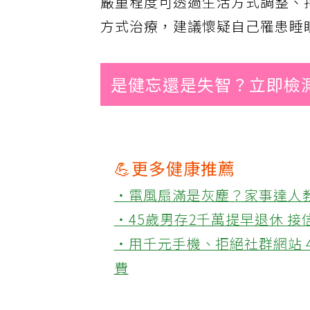
嚴重程度可透過生活方式調整、
方式治療，建議懷疑自己罹患睡
是健忘還是失智？立即檢
💪更多健康推薦
‧電風扇滿是灰塵？家事達人
‧45歲男存2千萬提早退休 
‧用千元手機、拒絕社群網站 
費