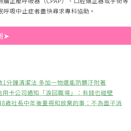
持續正壓呼吸器（CPAP）、口腔矯正器或手術等
眠呼吸中止症者盡快尋求專科協助。
測➤
教1分鐘清潔法 多加一物還能防髒汙附著
接信用卡公司通知「淚回職場」：有錢也碰壁
48歲社長中年後重視和放棄的事：不為面子消