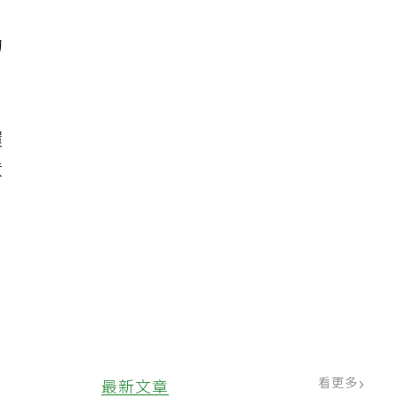
的
環
意
看更多
最新文章