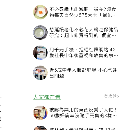
不必忍餓也能減肥！補充2類食
物每天自然少575大卡「還能吃
飽飽的」
想延緩老化不必花大錢吃保健品
研究：超市都買得到的1便宜食
品就可以
用千元手機、拒絕社群網站 48
歲社長中年後重視和放棄的事：
不為面子消費
近5成中年人腹部肥胖 小心代謝
出問題
看更多
大家都在看
被認為無用的東西反幫了大忙！
公
50歲婦慶幸沒隨手丟棄的3樣物
機
品