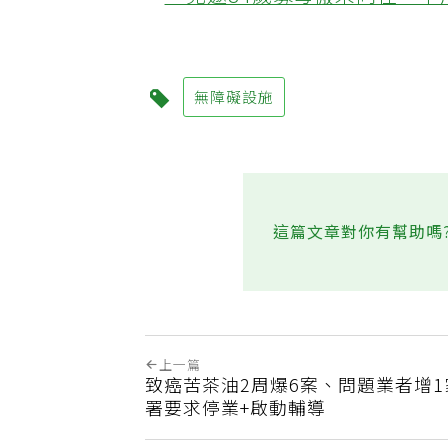
‧兒邀84歲寡母搬來同住「
無障礙設施
這篇文章對你有幫助嗎
上一篇
致癌苦茶油2周爆6案、問題業者增1
署要求停業+啟動輔導