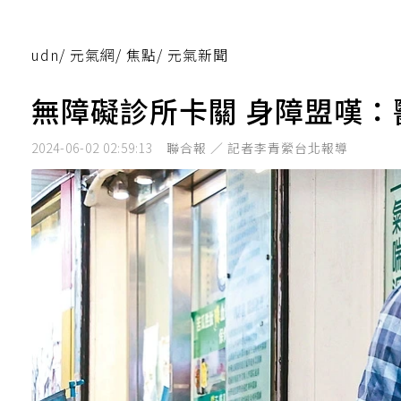
udn
/
元氣網
/
焦點
/
元氣新聞
無障礙診所卡關 身障盟嘆
2024-06-02 02:59:13
聯合報 ／ 記者李青縈台北報導