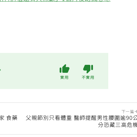
不用付房租還有人照顧」1個月後幻滅心寒
?
實用
不實用
下一篇
家 食藥
父親節別只看體重 醫師提醒男性腰圍逾90
分恐藏三高危