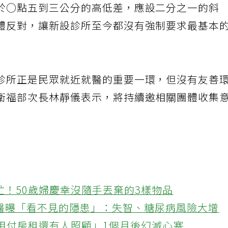
於○點五到三公分的高低差，應設二分之一的斜
體反對，讓新設診所至今都沒有強制要求最基本
診所正是民眾就近就醫的重要一環，但沒有友善
衛福部次長林靜儀表示，將持續邀相關團體收集
忙！50歲婦慶幸沒隨手丟棄的3樣物品
醫曝「看不見的隱患」：失智、糖尿病風險大增