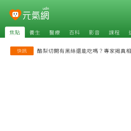
焦點
養生
醫療
百科
影音
課程
酪梨切開有黑絲還能吃嗎？專家揭真相
快訊