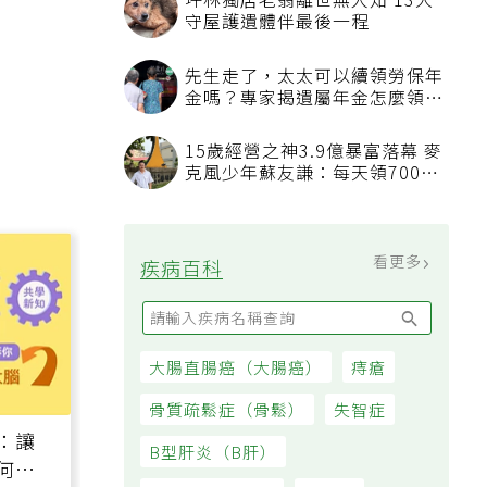
坪林獨居老翁離世無人知 13犬
守屋護遺體伴最後一程
先生走了，太太可以續領勞保年
金嗎？專家揭遺屬年金怎麼領，
看順位還要看資格
15歲經營之神3.9億暴富落幕 麥
克風少年蘇友謙：每天領700元
過日子
看更多
疾病百科
大腸直腸癌（大腸癌）
痔瘡
骨質疏鬆症（骨鬆）
失智症
：讓
B型肝炎（B肝）