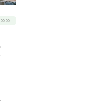
/
00:00
有
若
醫
，
椅