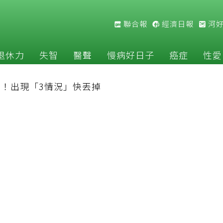
聯合報
經濟日報
河
退休力
失智
醫聲
慢病好日子
癌症
性愛
！出現「3情況」快丟掉