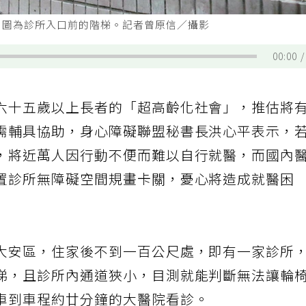
。圖為診所入口前的階梯。記者曾原信／攝影
00:00
六十五歲以上長者的「超高齡化社會」，推估將
需輔具協助，身心障礙聯盟秘書長洪心平表示，
，將近萬人因行動不便而難以自行就醫，而國內
置診所無障礙空間規畫卡關，憂心將造成就醫困
大安區，住家後不到一百公尺處，即有一家診所
梯，且診所內通道狹小，目測就能判斷無法讓輪
車到車程約廿分鐘的大醫院看診。