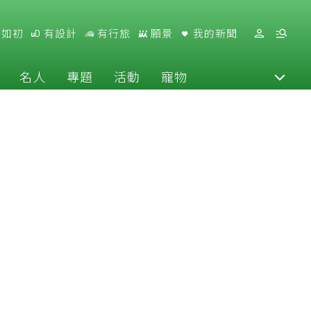
好如初
有設計
有行旅
願景
我的新聞
名人
專題
活動
寵物