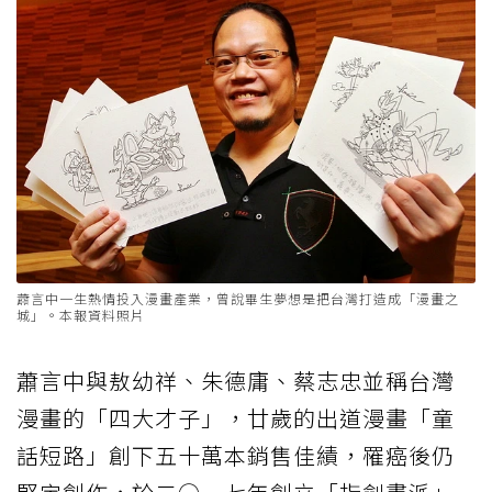
蕭言中一生熱情投入漫畫產業，曾說畢生夢想是把台灣打造成「漫畫之
城」。本報資料照片
蕭言中與敖幼祥、朱德庸、蔡志忠並稱台灣
漫畫的「四大才子」，廿歲的出道漫畫「童
話短路」創下五十萬本銷售佳績，罹癌後仍