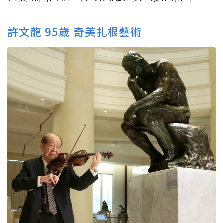
許文龍 95歲 奇美扎根藝術