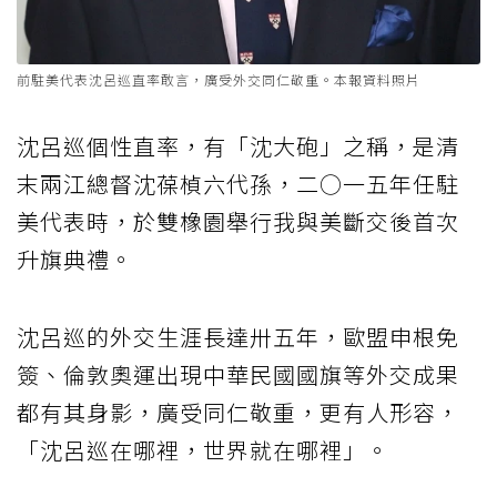
前駐美代表沈呂巡直率敢言，廣受外交同仁敬重。本報資料照片
沈呂巡個性直率，有「沈大砲」之稱，是清
末兩江總督沈葆楨六代孫，二○一五年任駐
美代表時，於雙橡園舉行我與美斷交後首次
升旗典禮。
沈呂巡的外交生涯長達卅五年，歐盟申根免
簽、倫敦奧運出現中華民國國旗等外交成果
都有其身影，廣受同仁敬重，更有人形容，
「沈呂巡在哪裡，世界就在哪裡」。