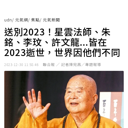
udn
/
元氣網
/
焦點
/
元氣新聞
送別2023！星雲法師、朱
銘、李玟、許文龍...皆在
2023逝世，世界因他們不同
聯合報 ／ 記者陳宛茜／專題報導
2023-12-30 11:58:46