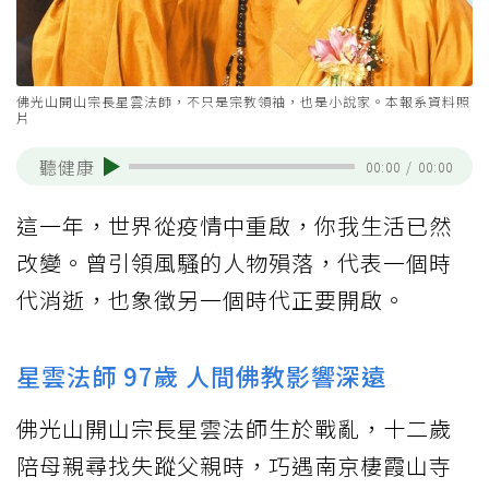
佛光山開山宗長星雲法師，不只是宗教領袖，也是小說家。本報系資料照
片
聽健康
00:00
/
00:00
這一年，世界從疫情中重啟，你我生活已然
改變。曾引領風騷的人物殞落，代表一個時
代消逝，也象徵另一個時代正要開啟。
星雲法師 97歲 人間佛教影響深遠
佛光山開山宗長星雲法師生於戰亂，十二歲
陪母親尋找失蹤父親時，巧遇南京棲霞山寺