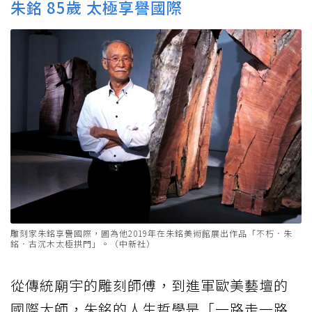
朱銘 85歲 太極享譽國際
雕刻家朱銘享譽國際，圖為他2019年在朱銘美術館展出作品「不朽．朱
銘．古沉木太極拱門」。（中新社）
從傳統廟宇的雕刻師傅，到進軍歐美藝壇的
國際大師，朱銘的人生哲學是「一路走一路