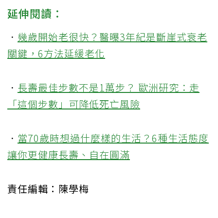
延伸閱讀：
．
幾歲開始老很快？醫曝3年紀是斷崖式衰老
關鍵，6方法延緩老化
．
長壽最佳步數不是1萬步？ 歐洲研究：走
「這個步數」可降低死亡風險
．
當70歲時想過什麼樣的生活？6種生活態度
讓你更健康長壽、自在圓滿
責任編輯：陳學梅