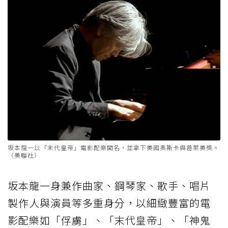
坂本龍一以「末代皇帝」電影配樂聞名，並拿下美國奧斯卡與葛萊美獎。
（美聯社）
坂本龍一身兼作曲家、鋼琴家、歌手、唱片
製作人與演員等多重身分，以細緻豐富的電
影配樂如「俘虜」、「末代皇帝」、「神鬼