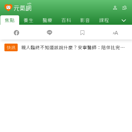
焦點
養生
醫療
百科
影音
課程
退休
親人臨終不知道該說什麼？安寧醫師：陪伴比完美
快訊
告別更重要，4句話值得及早說出口