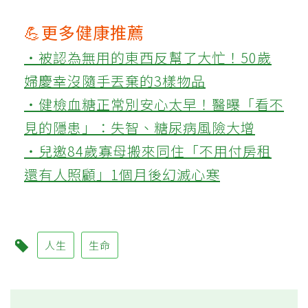
💪更多健康推薦
‧被認為無用的東西反幫了大忙！50歲
婦慶幸沒隨手丟棄的3樣物品
‧健檢血糖正常別安心太早！醫曝「看不
見的隱患」：失智、糖尿病風險大增
‧兒邀84歲寡母搬來同住「不用付房租
還有人照顧」1個月後幻滅心寒
人生
生命