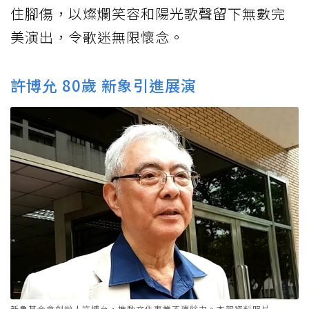
住腳傷，以燦爛笑容和陽光歌聲留下無數完
美演出，令歌迷無限懷念。
許博允 80歲 新象引進展演
新象基金會創辦人許博允，推動文化事業不遺餘力。本報資料照片