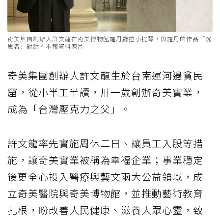
奇美集團創辦人許文龍在奇美博物館羅丹廳拉小提琴，與羅丹的作品「沉
思者」對話。本報資料照片
奇美集團創辦人許文龍生於台南運河邊貧民
窟，從小半工半讀，卅一歲創辦奇美實業，
成為「台灣壓克力之父」。
許文龍率先實施周休二日、讓員工入股等措
施，讓奇美實業被稱為幸福企業；事業穩定
後更全心投入醫療與藝文兩大公益領域，成
立奇美醫院與奇美博物館，並推動藝術教育
扎根，盼改善人民健康、滋養大眾心靈，致