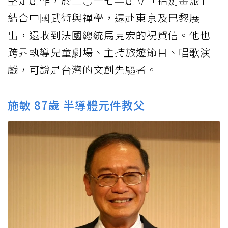
堅定創作，於二○一七年創立「指劍畫派」
結合中國武術與禪學，遠赴東京及巴黎展
出，還收到法國總統馬克宏的祝賀信。他也
跨界執導兒童劇場、主持旅遊節目、唱歌演
戲，可說是台灣的文創先驅者。
施敏 87歲 半導體元件教父