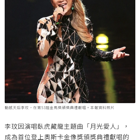
動感天后李玟，在第53屆金馬獎頒獎典禮獻唱。本報資料照片
李玟因演唱臥虎藏龍主題曲「月光愛人」，
成為首位登上奧斯卡金像獎頒獎典禮獻唱的