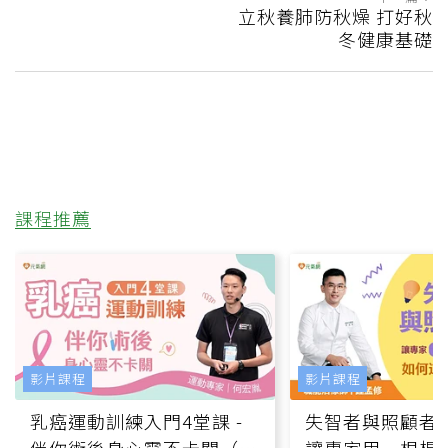
立秋養肺防秋燥 打好秋
冬健康基礎
課程推薦
影片課程
影片課程
乳癌運動訓練入門4堂課 -
失智者與照顧者
伴你術後身心靈不卡關（線
讓專家用一根棍