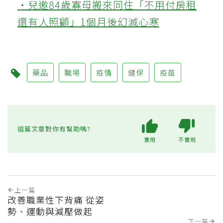
‧兒邀84歲寡母搬來同住「不用付房租
還有人照顧」1個月後幻滅心寒
藥品
職場
疫情
健保
疫苗
這篇文章對你有幫助嗎?
實用
不實用
上一篇
改善職業性下背痛 從姿
勢、運動與減壓做起
下一篇