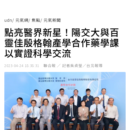
udn
/
元氣網
/
焦點
/
元氣新聞
點亮醫界新星！陽交大與百
靈佳殷格翰產學合作藥學課
以實證科學交流
聯合報 ／ 記者吳貞瑩／台北報導
2023-04-24 18:38:31