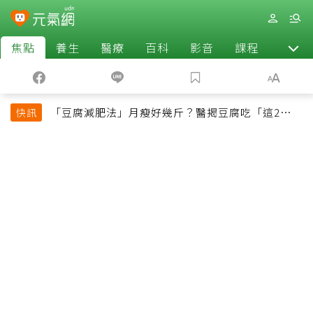
焦點
養生
醫療
百科
影音
課程
退休
「豆腐減肥法」月瘦好幾斤？醫揭豆腐吃「這2種最
快訊
好」，消脹氣有妙招