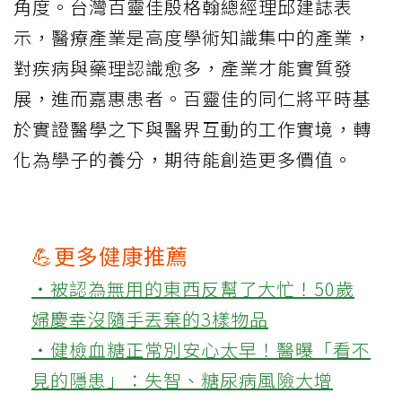
角度。台灣百靈佳殷格翰總經理邱建誌表
示，醫療產業是高度學術知識集中的產業，
對疾病與藥理認識愈多，產業才能實質發
展，進而嘉惠患者。百靈佳的同仁將平時基
於實證醫學之下與醫界互動的工作實境，轉
化為學子的養分，期待能創造更多價值。
💪更多健康推薦
‧被認為無用的東西反幫了大忙！50歲
婦慶幸沒隨手丟棄的3樣物品
‧健檢血糖正常別安心太早！醫曝「看不
見的隱患」：失智、糖尿病風險大增