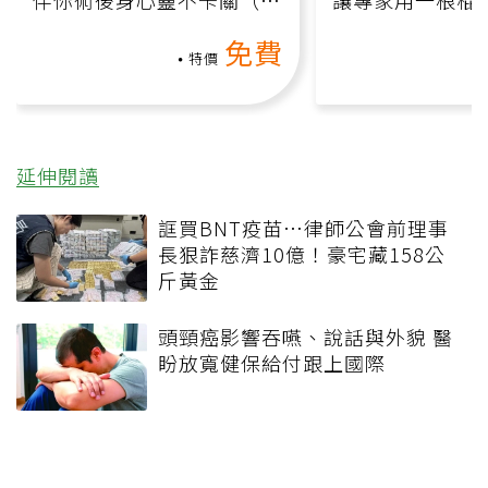
上影音課）
何逆轉退化大腦
免費
課）
特價
延伸閱讀
誆買BNT疫苗…律師公會前理事
長狠詐慈濟10億！豪宅藏158公
斤黃金
頭頸癌影響吞嚥、說話與外貌 醫
盼放寬健保給付跟上國際