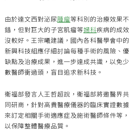
由於達文西對泌尿
腫瘤
等科別的治療效果不
錯，但對巨大的子宮肌瘤等
婦科
疾病的成效
沒較好。王宗曦建議，國內各科醫學會中的
新興科技組應仔細討論每種手術的風險、優
缺點及治療成果，進一步達成共識，以免少
數醫師衝過頭，盲目追求新科技。
衛福部發言人王哲超說，衛福部將邀醫界共
同研商，針對高貴醫療儀器的臨床實證數據
來訂定相關手術適應症及施術醫師條件等，
以保障整體醫療品質。