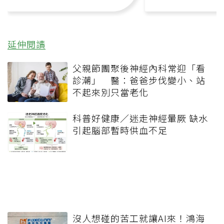
延伸閱讀
父親節團聚後神經內科常迎「看
診潮」 醫：爸爸步伐變小、站
不起來別只當老化
科普好健康／迷走神經暈厥 缺水
引起腦部暫時供血不足
沒人想碰的苦工就讓AI來！鴻海