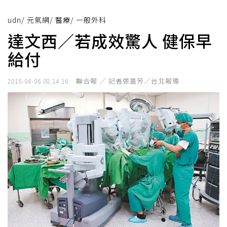
udn
/
元氣網
/
醫療
/
一般外科
達文西／若成效驚人 健保早
給付
聯合報 ／ 記者張嘉芳／台北報導
2015-04-06 08:14:16