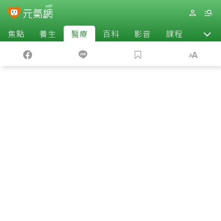
焦點
養生
醫療
百科
影音
課程
退休