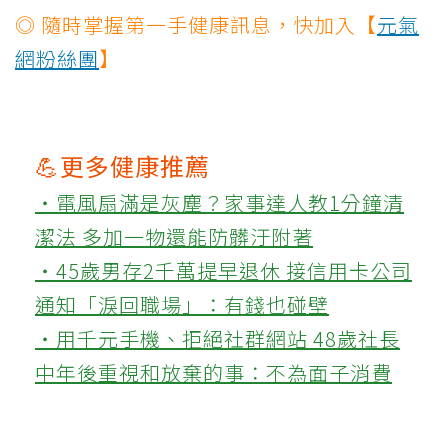
◎ 隨時掌握第一手健康訊息，快加入【
元氣
網粉絲團
】
💪更多健康推薦
‧電風扇滿是灰塵？家事達人教1分鐘清
潔法 多加一物還能防髒汙附著
‧45歲男存2千萬提早退休 接信用卡公司
通知「淚回職場」：有錢也碰壁
‧用千元手機、拒絕社群網站 48歲社長
中年後重視和放棄的事：不為面子消費