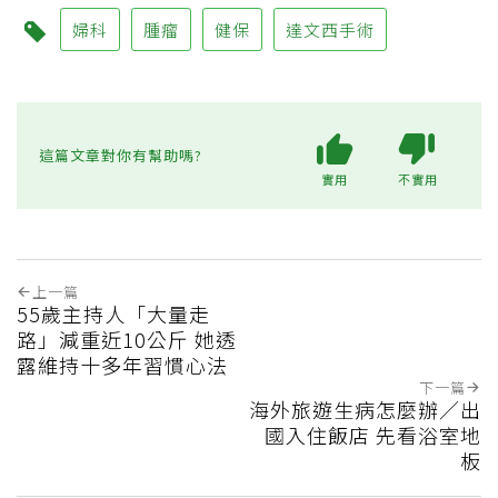
婦科
腫瘤
健保
達文西手術
這篇文章對你有幫助嗎?
實用
不實用
上一篇
55歲主持人「大量走
路」減重近10公斤 她透
露維持十多年習慣心法
下一篇
海外旅遊生病怎麼辦／出
國入住飯店 先看浴室地
板