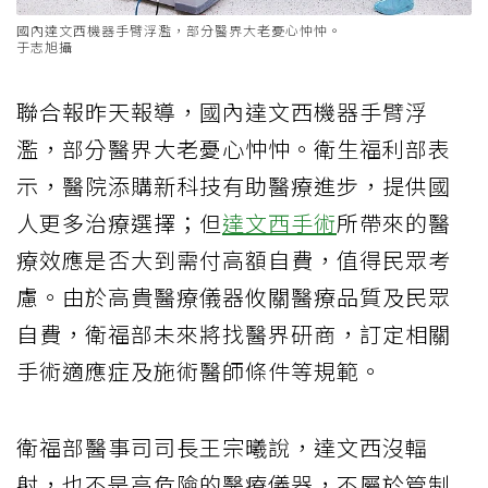
國內達文西機器手臂浮濫，部分醫界大老憂心忡忡。
于志旭攝
聯合報昨天報導，國內達文西機器手臂浮
濫，部分醫界大老憂心忡忡。衛生福利部表
示，醫院添購新科技有助醫療進步，提供國
人更多治療選擇；但
達文西手術
所帶來的醫
療效應是否大到需付高額自費，值得民眾考
慮。由於高貴醫療儀器攸關醫療品質及民眾
自費，衛福部未來將找醫界研商，訂定相關
手術適應症及施術醫師條件等規範。
衛福部醫事司司長王宗曦說，達文西沒輻
射，也不是高危險的醫療儀器，不屬於管制