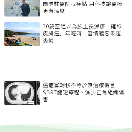
團隊駐醫院找痛點 用科技讓醫療
更有溫度
30歲空姐以為臉上長濕疹「確診
皮膚癌」年輕時一習慣釀惡果超
後悔
癌症寡轉移不等於無治療機會
SBRT縮短療程、減少正常組織傷
害