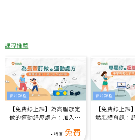
課程推薦
影片課程
影片課程
【免費線上課】為高壓族定
【免費線上課】
做的運動紓壓處方：加入行
燃脂體育課：超
動、增肌、互動元素，0基
氧」高壓族在家
免費
礎也能做！
負擔
特價