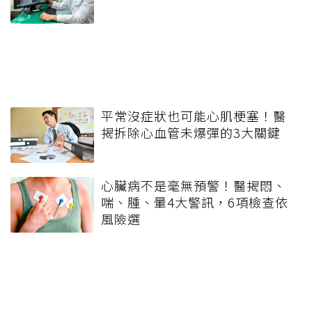
平常沒症狀也可能心肌梗塞！醫
揭拆除心血管未爆彈的3大關鍵
心臟病不是毫無預警！醫揭悶、
喘、腫、暈4大警訊，6項檢查依
風險選