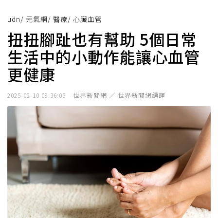
udn
/
元氣網
/
醫療
/
心臟血管
扭扭腳趾也有幫助 5個日常
生活中的小動作能讓心血管
更健康
世界新聞網 ／ 世界新聞網編譯
2025-02-10 09:36:03