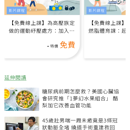
影片課程
影片課程
【免費線上課】為高壓族定
【免費線上課】
做的運動紓壓處方：加入行
燃脂體育課：超
動、增肌、互動元素，0基
氧」高壓族在家
免費
礎也能做！
負擔
特價
延伸閱讀
糖尿病前期怎麼救？美國心臟協
會研究推「1夢幻水果組合」 酪
梨加它改善血管功能
45歲壯男喘一周未癒竟是3條冠
狀動脈全堵 繞道手術重建救回