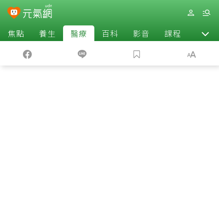
焦點
養生
醫療
百科
影音
課程
退休