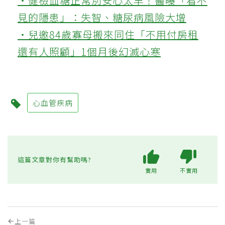
‧健檢血糖正常別安心太早！醫曝「看不
見的隱患」：失智、糖尿病風險大增
‧兒邀84歲寡母搬來同住「不用付房租
還有人照顧」1個月後幻滅心寒
心血管疾病
這篇文章對你有幫助嗎?
實用
不實用
上一篇