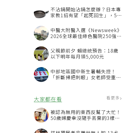
不沾鍋開始沾鍋怎麼辦？日本專
家教1招有望「起死回生」，5情
況該換新
中醫大附醫入選《Newsweek》
2026全球最佳綠色醫院250強
首屆評選即入榜 全台僅兩院獲
選 四葉績效指標居台灣最佳
父親節前夕 賴總統預告：18歲
以下明年每月領5,000元
刻
中部地區國中新生暑輔失控！
「折斷掃把刺眼」女老師受重傷
恐失明
疾
看更多
大家都在看
被認為無用的東西反幫了大忙！
50歲婦慶幸沒隨手丟棄的3樣物
，
品