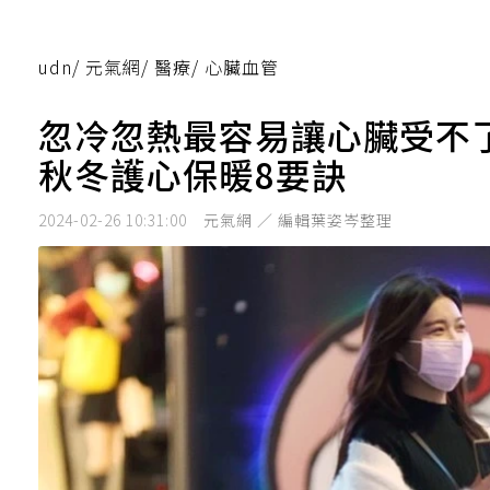
udn
/
元氣網
/
醫療
/
心臟血管
忽冷忽熱最容易讓心臟受不
秋冬護心保暖8要訣
2024-02-26 10:31:00
元氣網 ／ 編輯葉姿岑整理