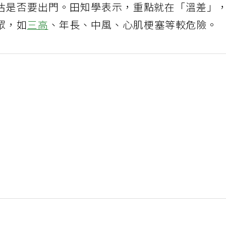
估是否要出門。田知學表示，重點就在「溫差」
眾，如
三高
、年長、中風、心肌梗塞等較危險。