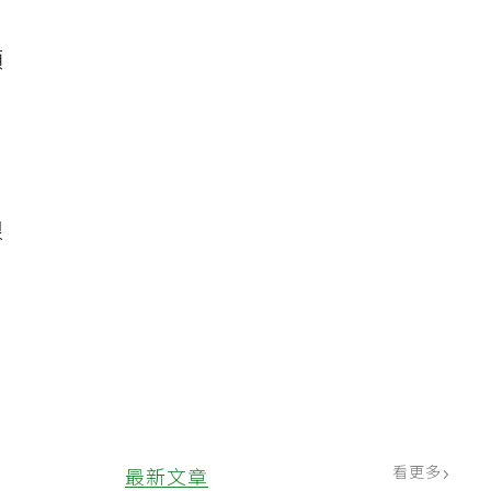
類
很
看更多
最新文章