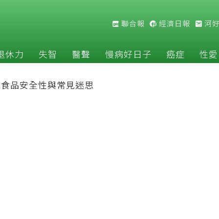
聯合報
經濟日報
河
退休力
失智
醫聲
慢病好日子
癌症
性愛
改食品安全性與常見迷思