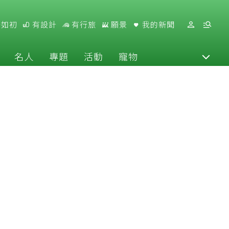
好如初
有設計
有行旅
願景
我的新聞
名人
專題
活動
寵物