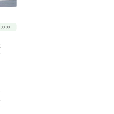
/
00:00
氣
市
是
易
興
頸