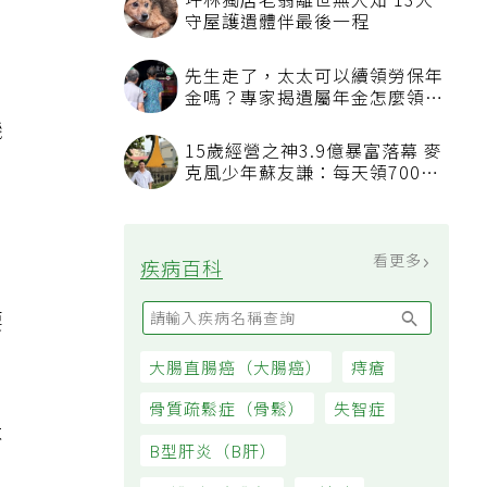
坪林獨居老翁離世無人知 13犬
守屋護遺體伴最後一程
先生走了，太太可以續領勞保年
金嗎？專家揭遺屬年金怎麼領，
看順位還要看資格
機
15歲經營之神3.9億暴富落幕 麥
克風少年蘇友謙：每天領700元
過日子
看更多
疾病百科
要
大腸直腸癌（大腸癌）
痔瘡
骨質疏鬆症（骨鬆）
失智症
不
B型肝炎（B肝）