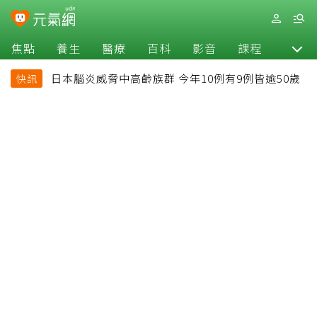
焦點
養生
醫療
百科
影音
課程
退休
日本腦炎威脅中高齡族群 今年10例有9例皆逾50歲
快訊