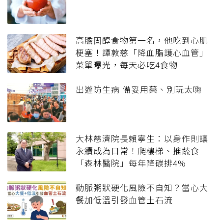
高膽固醇食物第一名，他吃到心肌
梗塞！譚敦慈「降血脂護心血管」
菜單曝光，每天必吃4食物
出遊防生病 備妥用藥、別玩太嗨
大林慈濟院長賴寧生：以身作則讓
永續成為日常！爬樓梯、推蔬食
「森林醫院」每年降碳排4%
動脈粥狀硬化風險不自知？當心大
餐加低溫引發血管土石流