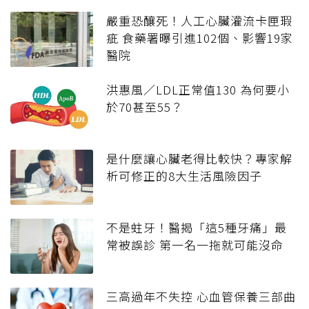
嚴重恐釀死！人工心臟灌流卡匣瑕
疵 食藥署曝引進102個、影響19家
醫院
洪惠風／LDL正常值130 為何要小
於70甚至55？
是什麼讓心臟老得比較快？專家解
析可修正的8大生活風險因子
不是蛀牙！醫揭「這5種牙痛」最
常被誤診 第一名一拖就可能沒命
三高過年不失控 心血管保養三部曲