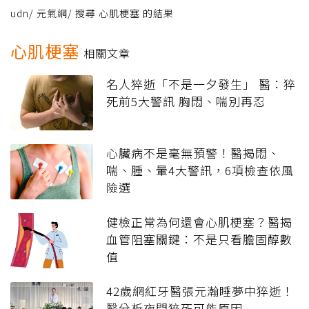
udn
/
元氣網
/
搜尋 心肌梗塞 的結果
心肌梗塞
相關文章
名人猝逝「不是一夕發生」 醫：猝
死前5大警訊 胸悶、喘別再忍
心臟病不是毫無預警！醫揭悶、
喘、腫、暈4大警訊，6項檢查依風
險選
健檢正常為何還會心肌梗塞？醫揭
血管阻塞關鍵：不是只看膽固醇數
值
42歲網紅牙醫張元瀚睡夢中猝逝！
醫分析夜間猝死可能原因