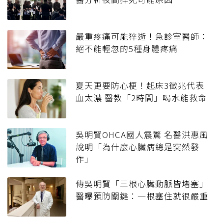
嚴重疼痛可能猝逝！急診室醫師：
絕不能輕忽的5種身體疼痛
夏天更要防心梗！起床3徵兆代表
血太濃 醫教「2時間」喝水能救命
吳明賢OHCA國人震驚 名醫洪惠風
說明「為什麼心臟病總是突然發
作」
傳吳明賢「三根心臟動脈皆堵塞」
醫曝預防關鍵：一根塞住就很嚴重