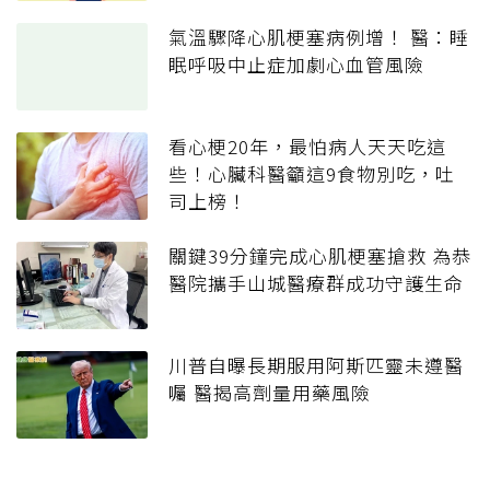
氣溫驟降心肌梗塞病例增！ 醫：睡
眠呼吸中止症加劇心血管風險
看心梗20年，最怕病人天天吃這
些！心臟科醫籲這9食物別吃，吐
司上榜！
關鍵39分鐘完成心肌梗塞搶救 為恭
醫院攜手山城醫療群成功守護生命
川普自曝長期服用阿斯匹靈未遵醫
囑 醫揭高劑量用藥風險