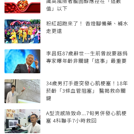
識高風險者膽固醇應控在「這數
值」以下
粉紅超跑來了！ 香燈腳備藥、補水
走更遠
李昌鈺87歲辭世…生前曾說要器捐
專家曝年齡非關鍵「這事」最重要
34歲男打手遊突發心肌梗塞！18年
菸齡「3條血管阻塞」 醫揭救命關
鍵
A型流感險致命...7旬男併發心肌梗
塞 4科聯手7小時救回