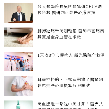
台大醫學院長吳明賢驚傳OHCA送
醫急救 醫研判可能是心腦疾病
腳拇趾痛千萬別輕忽 醫師示警痛風
其實是全身血管在求救
1天收8位心梗病人 新光醫院全救活
耳垂怪怪的、下顎有點痛？醫籲別
輕忽這些心肌梗塞危險訊號
高血脂近半都是中風才知！醫界共