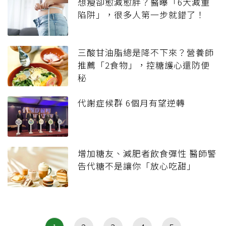
想瘦卻愈減愈胖？醫曝「6大減重
陷阱」，很多人第一步就錯了！
三酸甘油脂總是降不下來？營養師
推薦「2食物」，控糖護心還防便
秘
代謝症候群 6個月有望逆轉
增加糖友、減肥者飲食彈性 醫師警
告代糖不是讓你「放心吃甜」