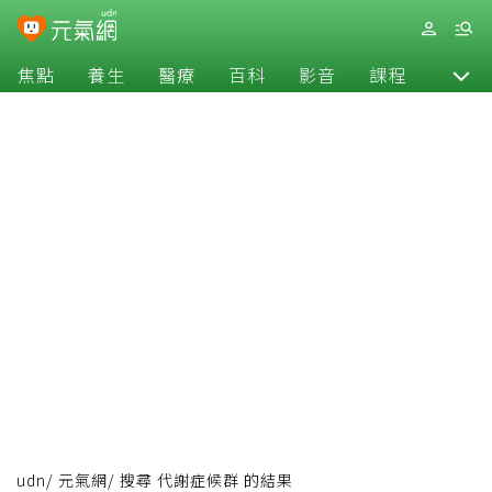
焦點
養生
醫療
百科
影音
課程
退休
udn
/
元氣網
/
搜尋 代謝症候群 的結果