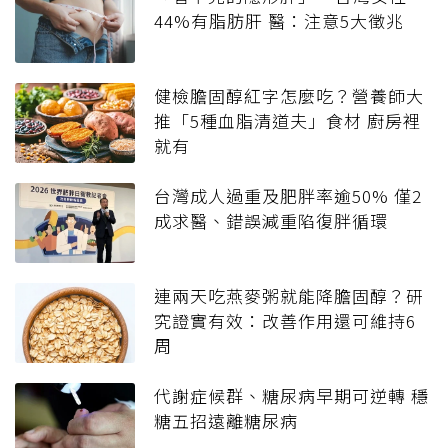
44%有脂肪肝 醫：注意5大徵兆
健檢膽固醇紅字怎麼吃？營養師大
推「5種血脂清道夫」食材 廚房裡
就有
台灣成人過重及肥胖率逾50% 僅2
成求醫、錯誤減重陷復胖循環
連兩天吃燕麥粥就能降膽固醇？研
究證實有效：改善作用還可維持6
周
代謝症候群、糖尿病早期可逆轉 穩
糖五招遠離糖尿病