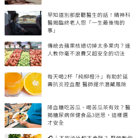
早知道別那麼聽醫生的話！精神科
醫揭臨終老人怨「一生最後悔的
事」
傳統去蘋果核總切掉太多果肉？達
人教你毫不浪費又超安全的切法
每天喝2杯「純柳橙汁」有助於延
壽抗炎控血壓 醫師提示潛藏風險
降血糖吃苦瓜、喝苦瓜茶有效？醫
揭糖尿病保健食品3迷思，這樣選
才安全
🎧｜不吃油比較不會胖？ 醫師教你