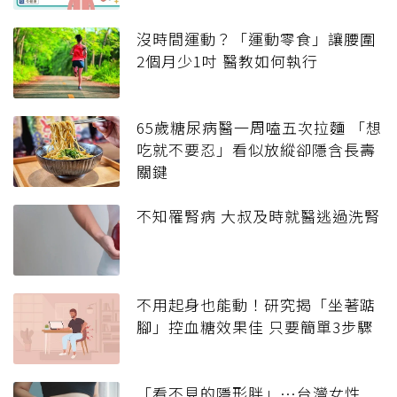
沒時間運動？「運動零食」讓腰圍
2個月少1吋 醫教如何執行
65歲糖尿病醫一周嗑五次拉麵 「想
吃就不要忍」看似放縱卻隱含長壽
關鍵
不知罹腎病 大叔及時就醫逃過洗腎
不用起身也能動！研究揭「坐著踮
腳」控血糖效果佳 只要簡單3步驟
「看不見的隱形胖」…台灣女性