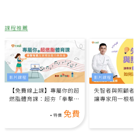
課程推薦
影片課程
影片課程
【免費線上課】專屬你的超
失智者與照顧者
燃脂體育課：超夯「拳擊有
讓專家用一根棍
氧」高壓族在家釋放壓力無
何逆轉退化大腦
免費
負擔
課）
特價