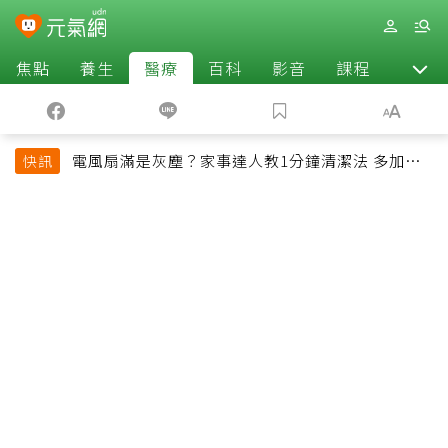
焦點
養生
醫療
百科
影音
課程
退休
電風扇滿是灰塵？家事達人教1分鐘清潔法 多加一
快訊
物還能防髒汙附著