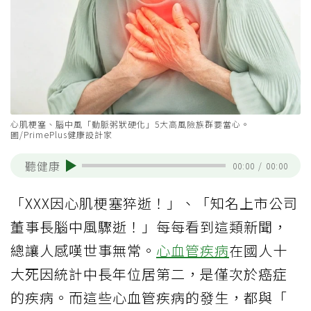
心肌梗塞、腦中風「動脈粥狀硬化」5大高風險族群要當心。
圖/PrimePlus健康設計家
聽健康
00:00
/
00:00
「XXX因心肌梗塞猝逝！」、「知名上市公司
董事長腦中風驟逝！」每每看到這類新聞，
總讓人感嘆世事無常。
心血管疾病
在國人十
大死因統計中長年位居第二，是僅次於癌症
的疾病。而這些心血管疾病的發生，都與「