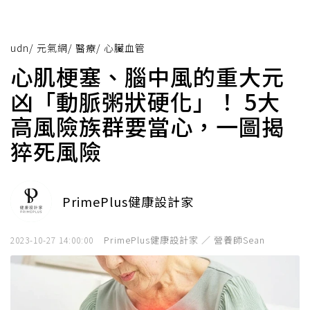
udn
/
元氣網
/
醫療
/
心臟血管
心肌梗塞、腦中風的重大元
凶「動脈粥狀硬化」！ 5大
高風險族群要當心，一圖揭
猝死風險
PrimePlus健康設計家
PrimePlus健康設計家 ／ 營養師Sean
2023-10-27 14:00:00