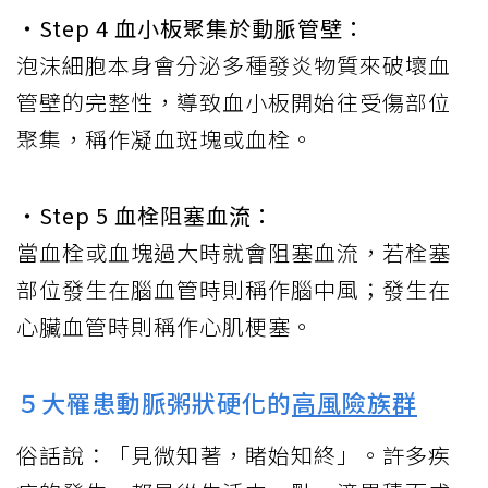
‧Step 4 血小板聚集於動脈管壁：
泡沫細胞本身會分泌多種發炎物質來破壞血
管壁的完整性，導致血小板開始往受傷部位
聚集，稱作凝血斑塊或血栓。
‧Step 5 血栓阻塞血流：
當血栓或血塊過大時就會阻塞血流，若栓塞
部位發生在腦血管時則稱作腦中風；發生在
心臟血管時則稱作心肌梗塞。
５大罹患動脈粥狀硬化的
高風險族群
俗話說：「見微知著，睹始知終」。許多疾