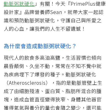
動脈粥狀硬化
」有關！今天『PrimePlus健康
設計家』品牌營養師Sean，就帶大家一起認
識和預防動脈粥狀硬化，守護自己與所愛之
人的心血，讓我們的人生不留遺憾！
為什麼會造成動脈粥狀硬化？
現代人的飲食多高油高鹽，生活習慣也傾向
晨昏顛倒、久坐不動，常常在不知不覺中就
為疾病埋下了爆發的種子。動脈粥狀硬化
（Atherosclerosis），指的是動脈管壁上生
成了由細胞殘渣、蛋白質、脂肪所混合的腫
塊，造成血管直徑變得狹窄、身體其他器官
獲得氧氣與養分的量也會隨之變少，還可能