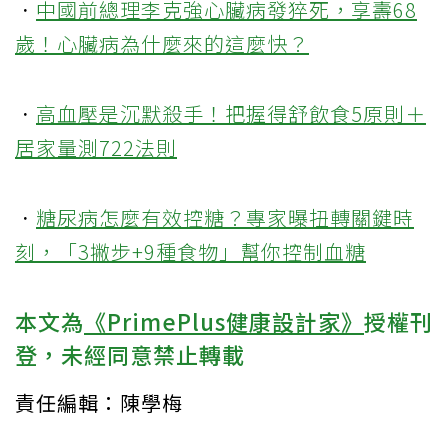
．
中國前總理李克強心臟病發猝死，享壽68
歲！心臟病為什麼來的這麼快？
．
高血壓是沉默殺手！把握得舒飲食5原則＋
居家量測722法則
．
糖尿病怎麼有效控糖？專家曝扭轉關鍵時
刻，「3撇步+9種食物」幫你控制血糖
本文為
《PrimePlus健康設計家》
授權刊
登，未經同意禁止轉載
責任編輯：陳學梅