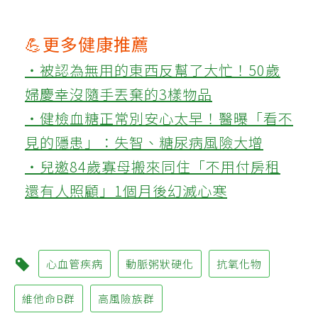
💪更多健康推薦
‧被認為無用的東西反幫了大忙！50歲
婦慶幸沒隨手丟棄的3樣物品
‧健檢血糖正常別安心太早！醫曝「看不
見的隱患」：失智、糖尿病風險大增
‧兒邀84歲寡母搬來同住「不用付房租
還有人照顧」1個月後幻滅心寒
心血管疾病
動脈粥狀硬化
抗氧化物
維他命B群
高風險族群