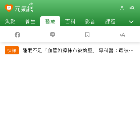
焦點
養生
醫療
百科
影音
課程
退休
睡眠不足「血管如擰抹布被擠壓」 專科醫：最被忽
快訊
略的抗老方法