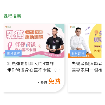
課程推薦
影片課程
影片課程
乳癌運動訓練入門4堂課 -
失智者與照顧者
伴你術後身心靈不卡關（線
讓專家用一根棍
上影音課）
何逆轉退化大腦
免費
課）
特價