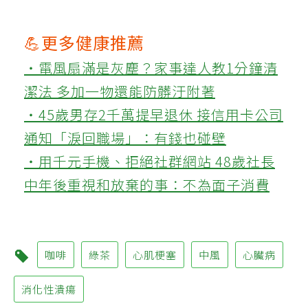
💪更多健康推薦
‧電風扇滿是灰塵？家事達人教1分鐘清
潔法 多加一物還能防髒汙附著
‧45歲男存2千萬提早退休 接信用卡公司
通知「淚回職場」：有錢也碰壁
‧用千元手機、拒絕社群網站 48歲社長
中年後重視和放棄的事：不為面子消費
咖啡
綠茶
心肌梗塞
中風
心臟病
消化性潰瘍