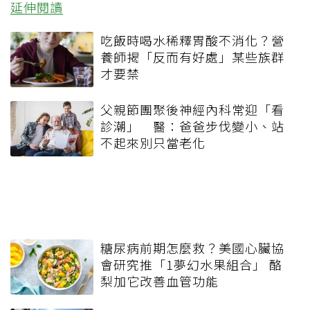
延伸閱讀
吃飯時喝水稀釋胃酸不消化？營
養師揭「反而有好處」某些族群
才要禁
父親節團聚後神經內科常迎「看
診潮」 醫：爸爸步伐變小、站
不起來別只當老化
糖尿病前期怎麼救？美國心臟協
會研究推「1夢幻水果組合」 酪
梨加它改善血管功能