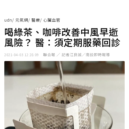
udn
/
元氣網
/
醫療
/
心臟血管
喝綠茶、咖啡改善中風早逝
風險？ 醫：須定期服藥回診
聯合報 ／ 記者江良誠／南投即時報導
2021-04-03 12:28:09