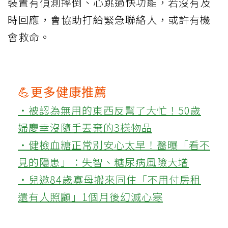
裝置有偵測摔倒、心跳過快功能，若沒有及
時回應，會協助打給緊急聯絡人，或許有機
會救命。
💪更多健康推薦
‧被認為無用的東西反幫了大忙！50歲
婦慶幸沒隨手丟棄的3樣物品
‧健檢血糖正常別安心太早！醫曝「看不
見的隱患」：失智、糖尿病風險大增
‧兒邀84歲寡母搬來同住「不用付房租
還有人照顧」1個月後幻滅心寒