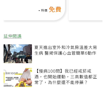
動、增肌、互動元素，0基
氧」高壓族在家
免費
礎也能做！
負擔
特價
延伸閱讀
夏天進出室外和冷氣房溫差大易
生病 醫揭保護心血管簡單6動作
【慢病100問】我已經戒菸戒
酒，也開始運動，三高數值都正
常了，為什麼還不能停藥？