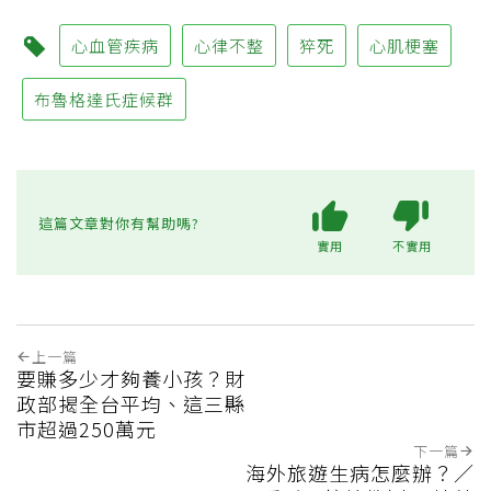
心血管疾病
心律不整
猝死
心肌梗塞
布魯格達氏症候群
這篇文章對你有幫助嗎?
實用
不實用
上一篇
要賺多少才夠養小孩？財
政部揭全台平均、這三縣
市超過250萬元
下一篇
海外旅遊生病怎麼辦？／