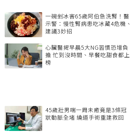
一碗剉冰害65歲阿伯急洗腎！醫
示警：慢性腎病患吃冰藏4危機、
建議3妙招
心臟醫揭早晨5大NG習慣恐增負
擔 忙到沒時間、早餐吃甜食都上
榜
45歲壯男喘一周未癒竟是3條冠
狀動脈全堵 繞道手術重建救回