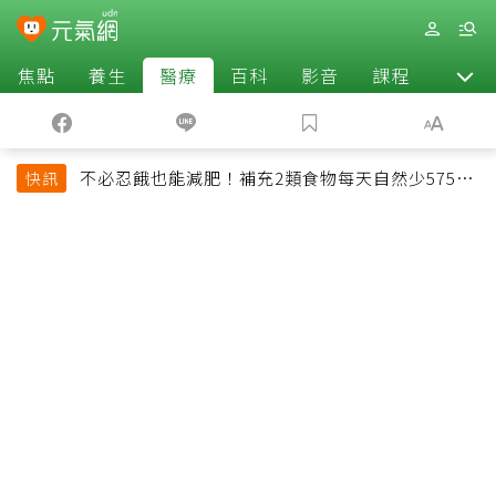
焦點
養生
醫療
百科
影音
課程
退休
不必忍餓也能減肥！補充2類食物每天自然少575大
快訊
卡「還能吃飽飽的」