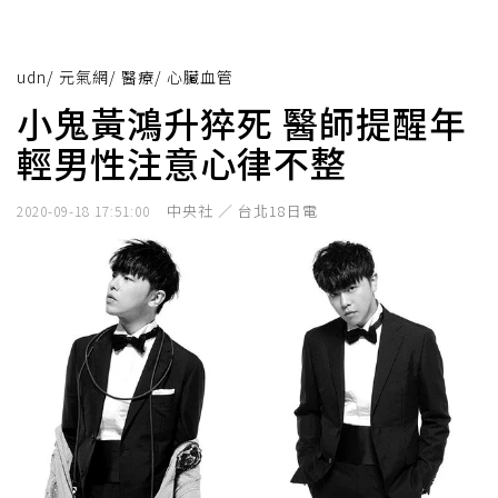
udn
/
元氣網
/
醫療
/
心臟血管
小鬼黃鴻升猝死 醫師提醒年
輕男性注意心律不整
中央社 ／ 台北18日電
2020-09-18 17:51:00