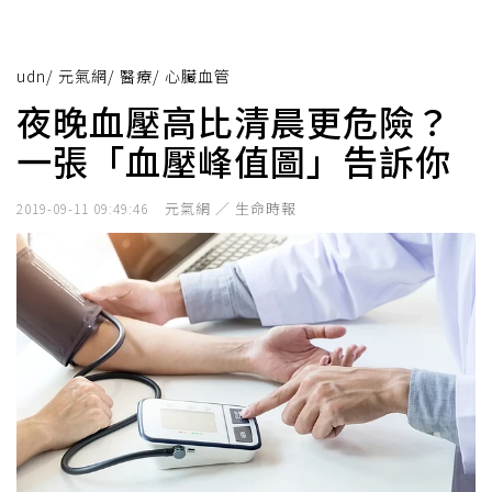
udn
/
元氣網
/
醫療
/
心臟血管
夜晚血壓高比清晨更危險？
一張「血壓峰值圖」告訴你
元氣網 ／ 生命時報
2019-09-11 09:49:46