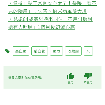
‧健檢血糖正常別安心太早！醫曝「看不
見的隱患」：失智、糖尿病風險大增
‧兒邀84歲寡母搬來同住「不用付房租
還有人照顧」1個月後幻滅心寒
高血壓
腦血管
壓力
收縮壓
米
這篇文章對你有幫助嗎?
實用
不實用