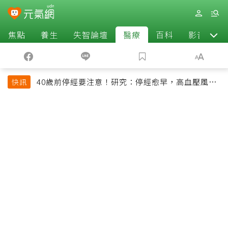
焦點
養生
失智論壇
醫療
百科
影音
40歲前停經要注意！研究：停經愈早，高血壓風險
快訊
恐增加