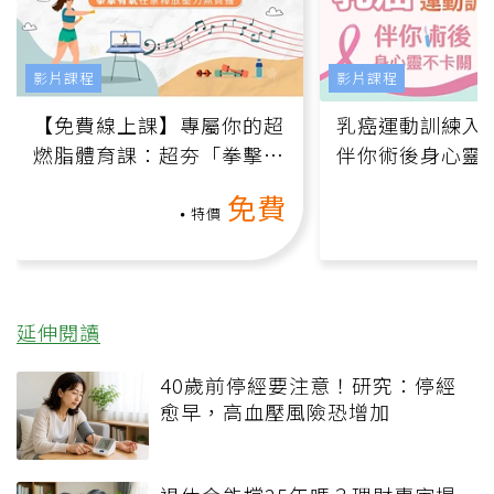
影片課程
影片課程
【免費線上課】專屬你的超
乳癌運動訓練入門
燃脂體育課：超夯「拳擊有
伴你術後身心靈
氧」高壓族在家釋放壓力無
上影音課）
免費
負擔
特價
延伸閱讀
40歲前停經要注意！研究：停經
愈早，高血壓風險恐增加