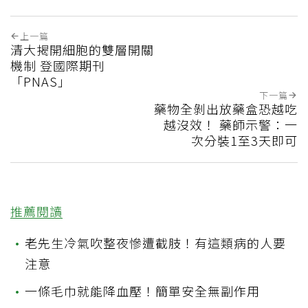
上一篇
清大揭開細胞的雙層開關
機制 登國際期刊
「PNAS」
下一篇
藥物全剝出放藥盒恐越吃
越沒效！ 藥師示警：一
次分裝1至3天即可
推薦閱讀
•
老先生冷氣吹整夜慘遭截肢！有這類病的人要
注意
•
一條毛巾就能降血壓！簡單安全無副作用