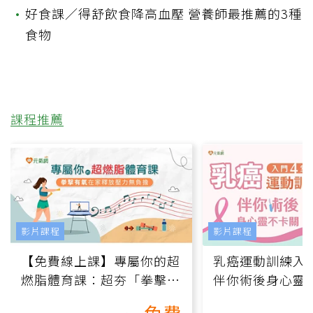
•
好食課／得舒飲食降高血壓 營養師最推薦的3種
食物
課程推薦
影片課程
影片課程
【免費線上課】專屬你的超
乳癌運動訓練入門
燃脂體育課：超夯「拳擊有
伴你術後身心靈
氧」高壓族在家釋放壓力無
上影音課）
免費