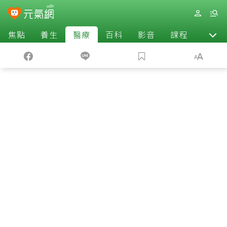
焦點
養生
醫療
百科
影音
課程
退休