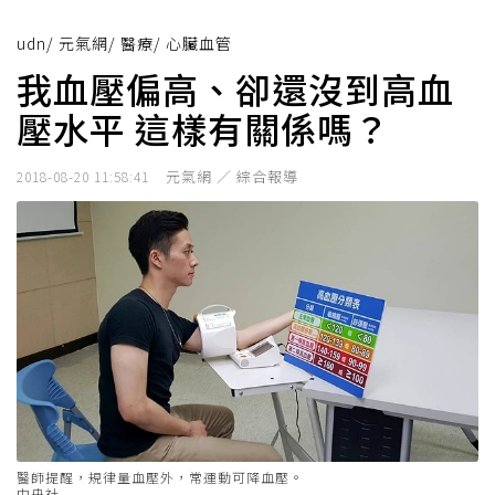
udn
/
元氣網
/
醫療
/
心臟血管
我血壓偏高、卻還沒到高血
壓水平 這樣有關係嗎？
元氣網 ／ 綜合報導
2018-08-20 11:58:41
醫師提醒，規律量血壓外，常運動可降血壓。
中央社