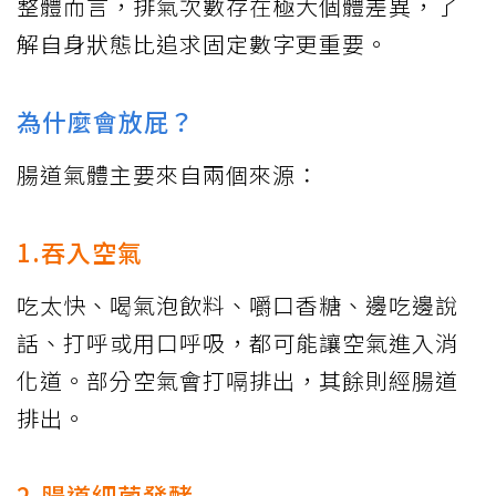
整體而言，排氣次數存在極大個體差異，了
解自身狀態比追求固定數字更重要。
為什麼會放屁？
腸道氣體主要來自兩個來源：
1.吞入空氣
吃太快、喝氣泡飲料、嚼口香糖、邊吃邊說
話、打呼或用口呼吸，都可能讓空氣進入消
化道。部分空氣會打嗝排出，其餘則經腸道
排出。
2.腸道細菌發酵