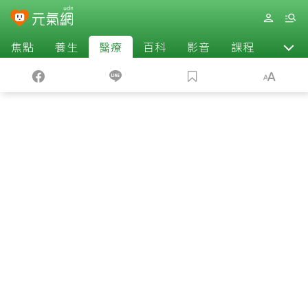
焦點
養生
醫療
百科
影音
課程
退休