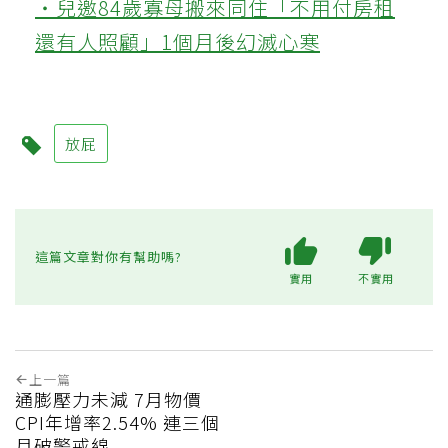
‧兒邀84歲寡母搬來同住「不用付房租
還有人照顧」1個月後幻滅心寒
放屁
這篇文章對你有幫助嗎?
實用
不實用
上一篇
通膨壓力未減 7月物價
CPI年增率2.54% 連三個
月破警戒線