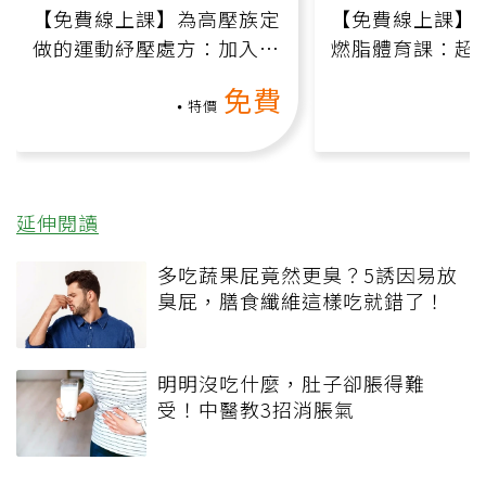
【免費線上課】為高壓族定
【免費線上課】
做的運動紓壓處方：加入行
燃脂體育課：超
動、增肌、互動元素，0基
氧」高壓族在家
免費
礎也能做！
負擔
特價
延伸閱讀
多吃蔬果屁竟然更臭？5誘因易放
臭屁，膳食纖維這樣吃就錯了！
明明沒吃什麼，肚子卻脹得難
受！中醫教3招消脹氣