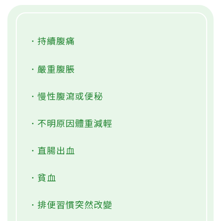
．持續腹痛
．嚴重腹脹
．慢性腹瀉或便秘
．不明原因體重減輕
．直腸出血
．貧血
．排便習慣突然改變