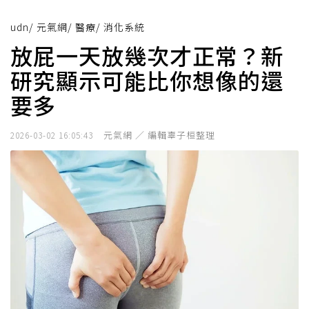
udn
/
元氣網
/
醫療
/
消化系統
放屁一天放幾次才正常？新
研究顯示可能比你想像的還
要多
元氣網 ／ 編輯辜子桓整理
2026-03-02 16:05:43