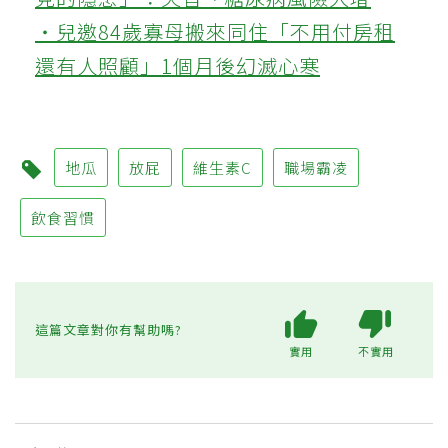
‧兒邀84歲寡母搬來同住「不用付房租
還有人照顧」1個月後幻滅心寒
地瓜
放屁
維生素C
職場霸凌
飲食習慣
這篇文章對你有幫助嗎?
實用
不實用