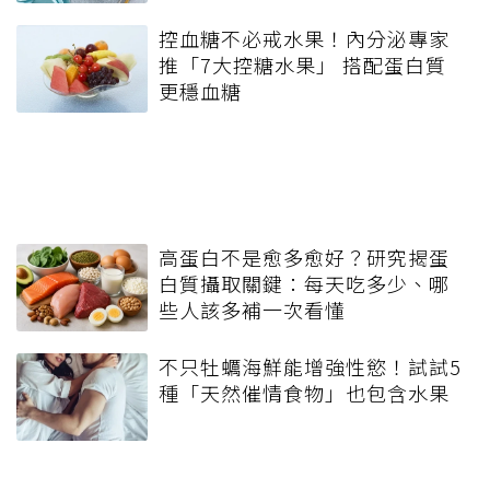
控血糖不必戒水果！內分泌專家
推「7大控糖水果」 搭配蛋白質
更穩血糖
高蛋白不是愈多愈好？研究揭蛋
白質攝取關鍵：每天吃多少、哪
些人該多補一次看懂
不只牡蠣海鮮能增強性慾！試試5
種「天然催情食物」也包含水果