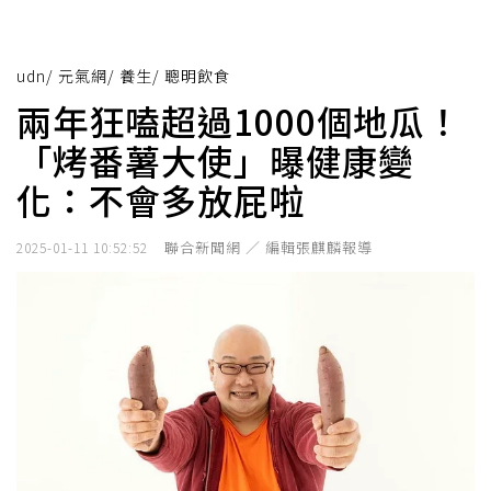
udn
/
元氣網
/
養生
/
聰明飲食
兩年狂嗑超過1000個地瓜！
「烤番薯大使」曝健康變
化：不會多放屁啦
聯合新聞網 ／ 編輯張麒麟報導
2025-01-11 10:52:52