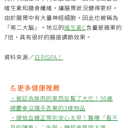
維生素和膳食纖維，讓腸胃狀況變得更好。
由於腸胃中有大量神經細胞，因此也被稱為
「第二大腦」。地瓜的
維生素C
含量是蘋果的
7倍，具有很好的腸道調節效果。
資料來源／
日刊SPA！
💪更多健康推薦
‧被認為無用的東西反幫了大忙！50歲
婦慶幸沒隨手丟棄的3樣物品
‧健檢血糖正常別安心太早！醫曝「看不
見的隱患」：失智、糖尿病風險大增