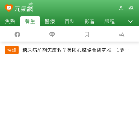
焦點
養生
醫療
百科
影音
課程
退休
糖尿病前期怎麼救？美國心臟協會研究推「1夢幻水
快訊
果組合」 酪梨加它改善血管功能