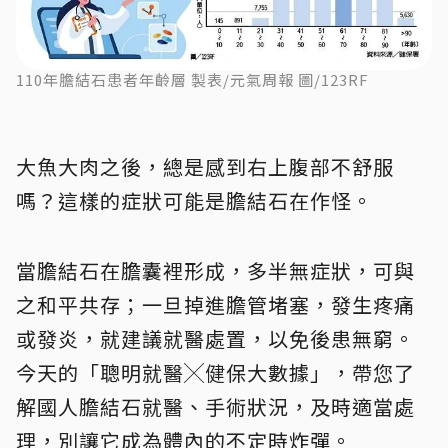
110年膽結石患者年齡層 製表/元氣周報 圖/123RF
大魚大肉之後，總是感到右上腹部不舒服
嗎？這樣的症狀可能是膽結石在作怪。
當膽結石在膽囊裡形成，多半無症狀，可與
之和平共存；一旦掉進膽管堵塞，發生疼痛
或發炎，就建議就醫處置，以免後患無窮。
今天的「聰明就醫╳健保大數據」，帶您了
解國人膽結石就醫、手術狀況，及時適當處
理，別讓它成為體內的不定時炸彈。