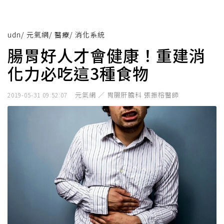
udn
/
元氣網
/
醫療
/
消化系統
腸胃好人才會健康！重建消
化力必吃這3種食物
元氣網 ／ 胃腸肝膽科 張振榕醫師
2019-05-31 09:52:07