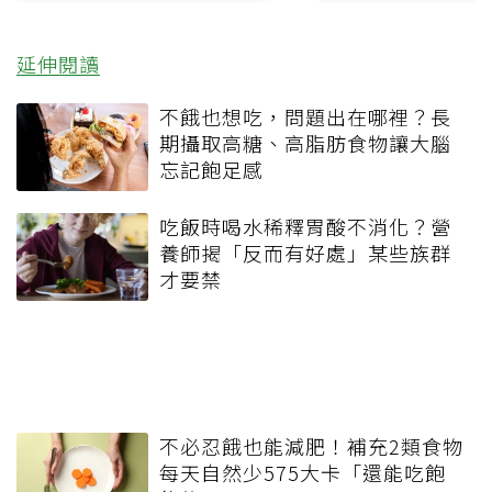
延伸閱讀
不餓也想吃，問題出在哪裡？長
期攝取高糖、高脂肪食物讓大腦
忘記飽足感
吃飯時喝水稀釋胃酸不消化？營
養師揭「反而有好處」某些族群
才要禁
不必忍餓也能減肥！補充2類食物
每天自然少575大卡「還能吃飽