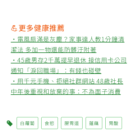
💪更多健康推薦
‧電風扇滿是灰塵？家事達人教1分鐘清
潔法 多加一物還能防髒汙附著
‧45歲男存2千萬提早退休 接信用卡公司
通知「淚回職場」：有錢也碰壁
‧用千元手機、拒絕社群網站 48歲社長
中年後重視和放棄的事：不為面子消費
白蘿蔔
食慾
腸胃道
蓮藕
胃酸