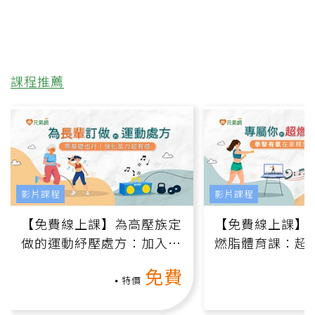
課程推薦
影片課程
影片課程
【免費線上課】為高壓族定
【免費線上課】
做的運動紓壓處方：加入行
燃脂體育課：超
動、增肌、互動元素，0基
氧」高壓族在家
免費
礎也能做！
負擔
特價