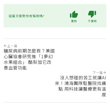
這篇文章對你有幫助嗎?
實用
不實用
上一篇
糖尿病前期怎麼救？美國
心臟協會研究推「1夢幻
水果組合」 酪梨加它改
善血管功能
下一篇
沒人想碰的苦工就讓AI
來！鴻海團隊駐醫院找痛
點 用科技讓醫療更有溫
度