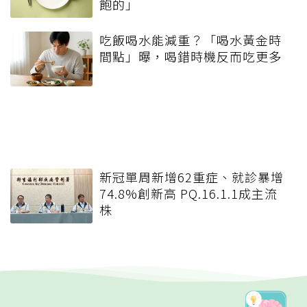
飽的」
吃飯喝水能減重？「喝水黃金時
間點」曝，喝錯時機反而吃更多
新冠單周新增62重症、就診暴增
74.8%創新高 PQ.16.1.1成主流
株