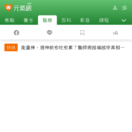
焦點
養生
醫療
百科
影音
課程
退休
能量棒、提神飲愈吃愈累？醫師揭越補越慘真相：
快訊
恐欠下疲勞債