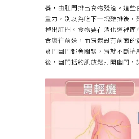
擊來分解食物，讓雞排、飯、蘋
養，由肛門排出食物殘渣。這些
重力，別以為吃下一塊雞排後，
掉出肛門。食物要在消化道裡面
食糜往前送，而胃還設有前面的
賁門幽門都會關緊，胃就不斷擠
後，幽門括約肌放鬆打開幽門，