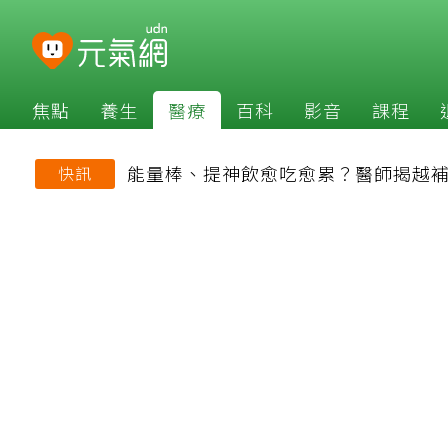
焦點
養生
醫療
百科
影音
課程
能量棒、提神飲愈吃愈累？醫師揭越
快訊