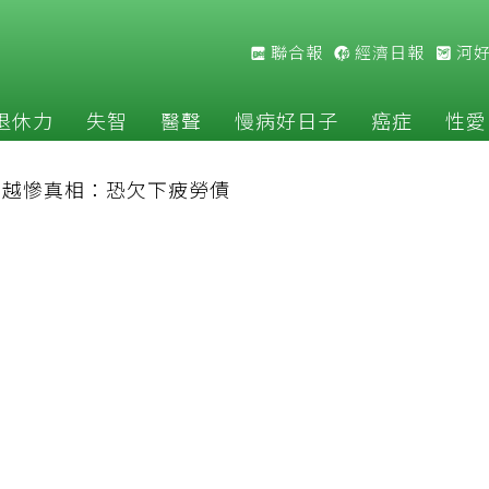
聯合報
經濟日報
河
退休力
失智
醫聲
慢病好日子
癌症
性愛
補越慘真相：恐欠下疲勞債