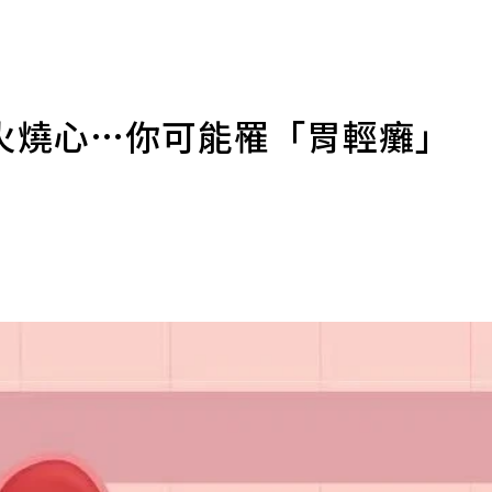
火燒心…你可能罹「胃輕癱」