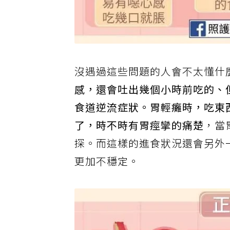
沒遇過這些問題的人會不太懂什
感，還會吐出幾個小時前吃的、
食道逆流症狀。胃輕癱時，吃東
了，時不時有胃痙攣的痛楚
，當
探。而這樣的進食狀況還會另外
更加不穩定。