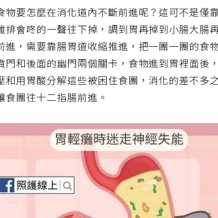
果等食物變成混在一起的食糜，再由小腸吸收營
食物要怎麼在消化道內不斷前進呢？這可不是僅
雞排會咚的一聲往下掉，調到胃再掉到小腸大腸
前進，需要靠腸胃道收縮推進，把一團一團的食
賁門和後面的幽門兩個關卡，食物進到胃裡面後
壓和用胃酸分解這些被困住食團，消化的差不多
讓食團往十二指腸前進。