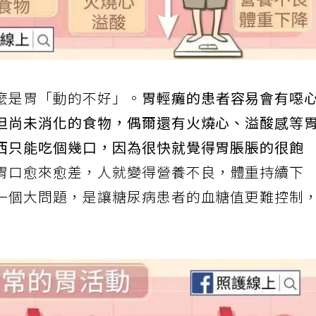
麼是胃「動的不好」。
胃輕癱的患者容易會有噁
但尚未消化的食物，偶爾還有火燒心、溢酸感等
西只能吃個幾口，因為很快就覺得胃脹脹的很飽
胃口愈來愈差，人就變得營養不良，體重持續下
一個大問題，是讓糖尿病患者的血糖值更難控制