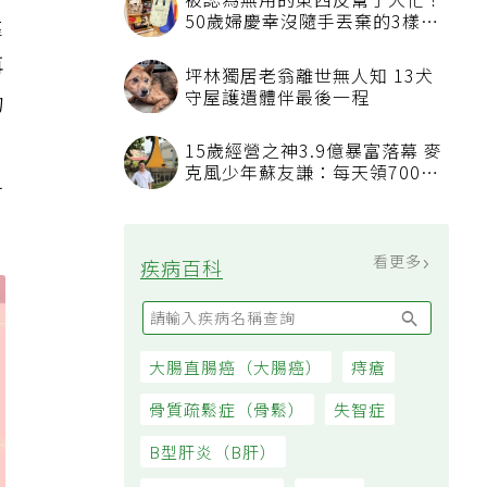
被認為無用的東西反幫了大忙！
50歲婦慶幸沒隨手丟棄的3樣物
靠
品
再
坪林獨居老翁離世無人知 13犬
守屋護遺體伴最後一程
物
，
15歲經營之神3.9億暴富落幕 麥
克風少年蘇友謙：每天領700元
之
過日子
看更多
疾病百科
大腸直腸癌（大腸癌）
痔瘡
骨質疏鬆症（骨鬆）
失智症
B型肝炎（B肝）