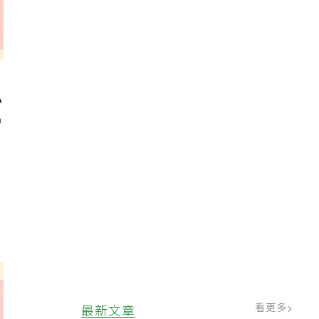
心
胃
，
看更多
最新文章