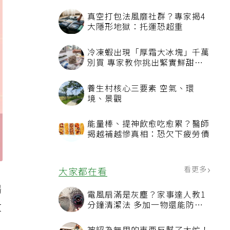
真空打包法風靡社群？專家揭4
大隱形地獄：托運恐超重
冷凍蝦出現「厚霜大冰塊」千萬
別買 專家教你挑出緊實鮮甜蝦
子
養生村核心三要素 空氣、環
境、景觀
能量棒、提神飲愈吃愈累？醫師
揭越補越慘真相：恐欠下疲勞債
看更多
大家都在看
腸
電風扇滿是灰塵？家事達人教1
分鐘清潔法 多加一物還能防髒
攻
汙附著