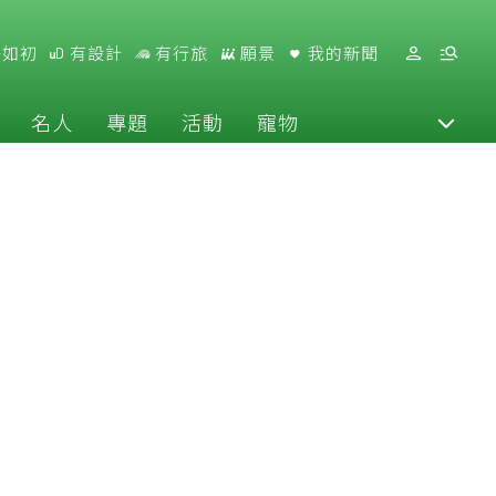
好如初
有設計
有行旅
願景
我的新聞
名人
專題
活動
寵物