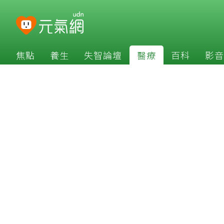
焦點
養生
失智論壇
醫療
百科
影音