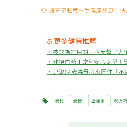
◎ 隨時掌握第一手健康訊息，
💪更多健康推薦
‧被認為無用的東西反幫了大
‧健檢血糖正常別安心太早！
‧兒邀84歲寡母搬來同住「
便秘
憂鬱
止痛藥
軟便