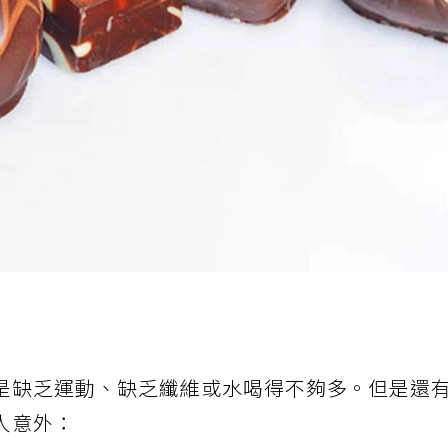
是缺乏運動、缺乏纖維或水喝得不夠多。但是還
人意外：