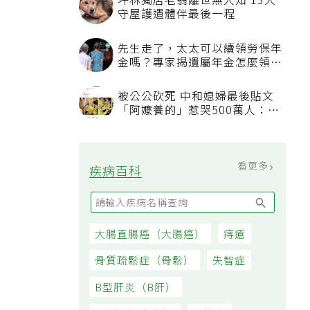
坪林獨居老翁離世無人知 13犬
守屋護遺體伴最後一程
先生走了，太太可以續領勞保年
金嗎？專家揭遺屬年金怎麼領，
看順位還要看資格
被公公砍死 中和媳婦最後貼文
「阿嬤養的」惹哭500萬人：下
輩子要幸福
看更多
疾病百科
大腸直腸癌（大腸癌）
痔瘡
骨質疏鬆症（骨鬆）
失智症
B型肝炎（B肝）