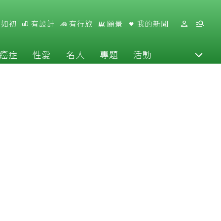
好如初
有設計
有行旅
願景
我的新聞
癌症
性愛
名人
專題
活動