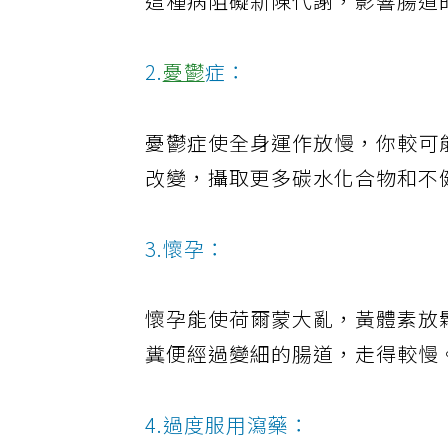
這種病阻礙新陳代謝，影響腸道
2.
憂鬱
症：
憂鬱症使全身運作放慢，你較可
改變，攝取更多碳水化合物和不
3.懷孕：
懷孕能使荷爾蒙大亂，黃體素放
糞便經過變細的腸道，走得較慢
4.過度服用瀉藥：