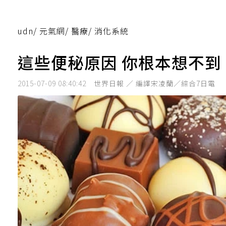
udn
/
元氣網
/
醫療
/
消化系統
這些便秘原因 你根本想不到
2015-07-09 08:40:42
世界日報 ／ 編譯宋凌蘭／綜合7日電