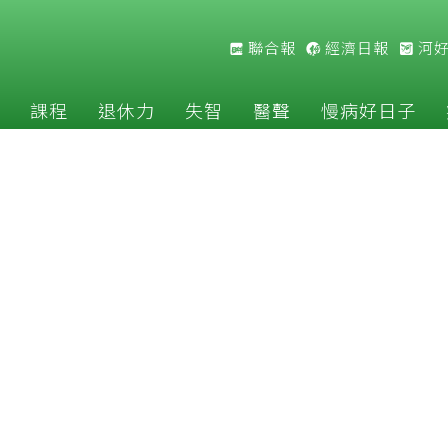
聯合報
經濟日報
河
課程
退休力
失智
醫聲
慢病好日子