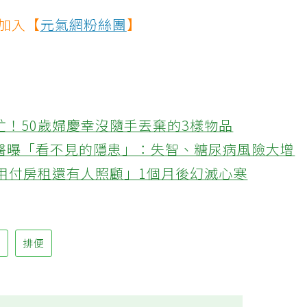
快加入【
元氣網粉絲團
】
忙！50歲婦慶幸沒隨手丟棄的3樣物品
醫曝「看不見的隱患」：失智、糖尿病風險大增
不用付房租還有人照顧」1個月後幻滅心寒
劑
排便