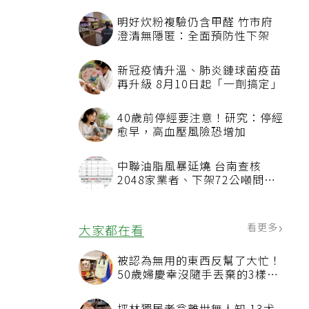
明好炊粉複驗仍含甲醛 竹市府
澄清無隱匿：全面預防性下架
新冠疫情升溫、肺炎鏈球菌疫苗
再升級 8月10日起「一劑搞定」
40歲前停經要注意！研究：停經
愈早，高血壓風險恐增加
中聯油脂風暴延燒 台南查核
2048家業者、下架72公噸問題
油品
看更多
大家都在看
被認為無用的東西反幫了大忙！
50歲婦慶幸沒隨手丟棄的3樣物
品