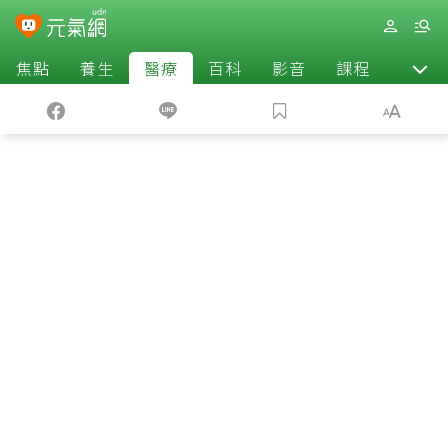
焦點
養生
醫療
百科
影音
課程
退休