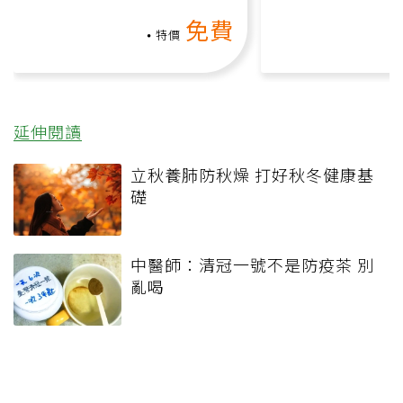
氧」高壓族在家釋放壓力無
何逆轉退化大腦
免費
負擔
課）
特價
延伸閱讀
立秋養肺防秋燥 打好秋冬健康基
礎
中醫師：清冠一號不是防疫茶 別
亂喝