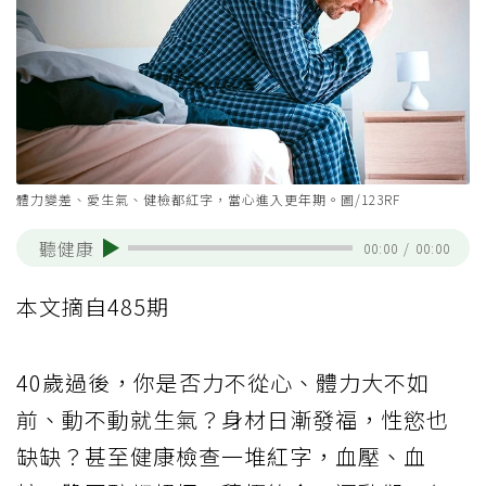
體力變差、愛生氣、健檢都紅字，當心進入更年期。圖/123RF
聽健康
00:00
/
00:00
本文摘自485期
40歲過後，你是否力不從心、體力大不如
前、動不動就生氣？身材日漸發福，性慾也
缺缺？甚至健康檢查一堆紅字，血壓、血