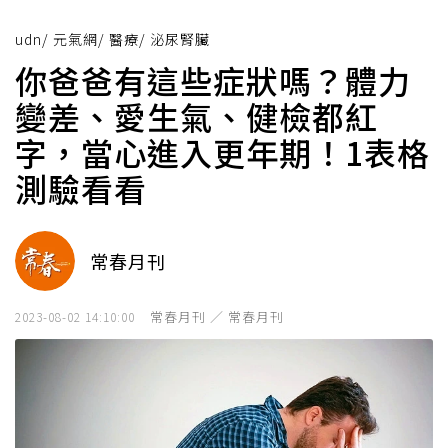
udn
/
元氣網
/
醫療
/
泌尿腎臟
你爸爸有這些症狀嗎？體力
變差、愛生氣、健檢都紅
字，當心進入更年期！1表格
測驗看看
常春月刊
常春月刊 ／ 常春月刊
2023-08-02 14:10:00