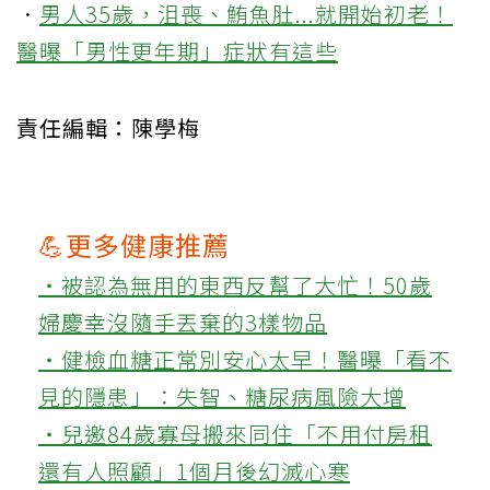
．
男人35歲，沮喪、鮪魚肚...就開始初老！
醫曝「男性更年期」症狀有這些
責任編輯：陳學梅
💪更多健康推薦
‧被認為無用的東西反幫了大忙！50歲
婦慶幸沒隨手丟棄的3樣物品
‧健檢血糖正常別安心太早！醫曝「看不
見的隱患」：失智、糖尿病風險大增
‧兒邀84歲寡母搬來同住「不用付房租
還有人照顧」1個月後幻滅心寒