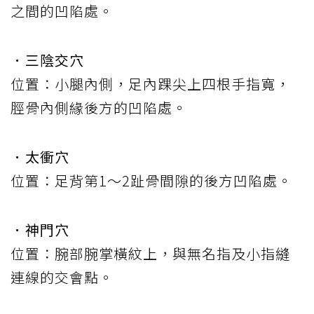
之間的凹陷處。
．三陰交穴
位置：小腿內側，足內踝尖上四根手指寬，
脛骨內側緣後方的凹陷處。
．太衝穴
位置：足背第1～2趾骨間隙的後方凹陷處。
．神門穴
位置：腕部腕掌橫紋上，與無名指及小指縫
連線的交會點。