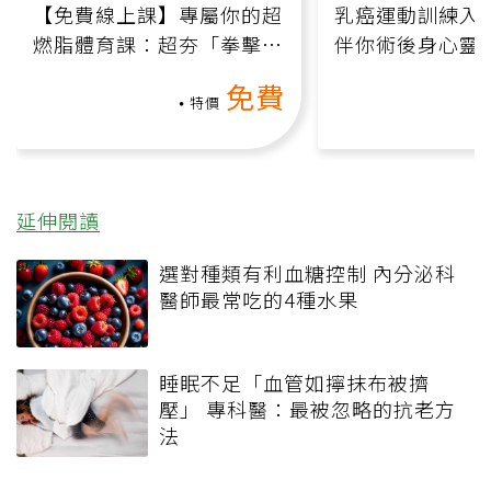
【免費線上課】專屬你的超
乳癌運動訓練入門
燃脂體育課：超夯「拳擊有
伴你術後身心靈
氧」高壓族在家釋放壓力無
上影音課）
免費
負擔
特價
延伸閱讀
選對種類有利血糖控制 內分泌科
醫師最常吃的4種水果
睡眠不足「血管如擰抹布被擠
壓」 專科醫：最被忽略的抗老方
法