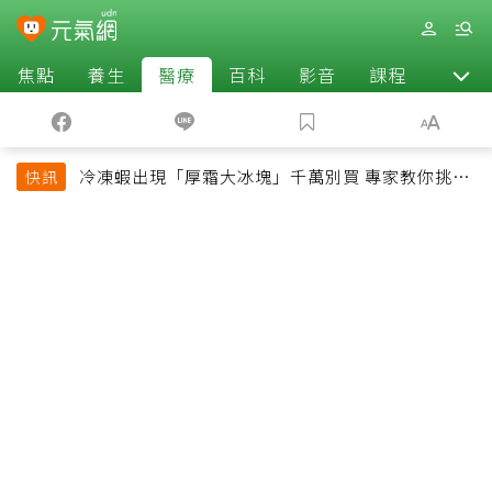
焦點
養生
醫療
百科
影音
課程
退休
冷凍蝦出現「厚霜大冰塊」千萬別買 專家教你挑出
快訊
緊實鮮甜蝦子