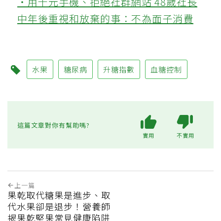
‧用千元手機、拒絕社群網站 48歲社長
中年後重視和放棄的事：不為面子消費
水果
糖尿病
升糖指數
血糖控制
這篇文章對你有幫助嗎?
實用
不實用
上一篇
果乾取代糖果是進步、取
代水果卻是退步！營養師
揭果乾堅果常見健康陷阱