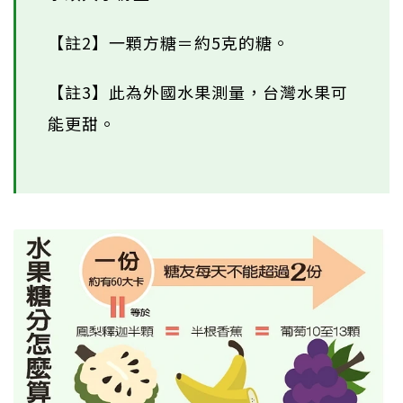
【註2】一顆方糖＝約5克的糖。
【註3】此為外國水果測量，台灣水果可
能更甜。