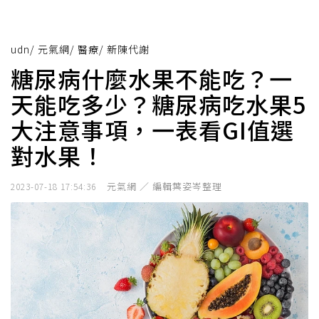
udn
/
元氣網
/
醫療
/
新陳代謝
糖尿病什麼水果不能吃？一
天能吃多少？糖尿病吃水果5
大注意事項，一表看GI值選
對水果！
元氣網 ／ 編輯葉姿岑整理
2023-07-18 17:54:36