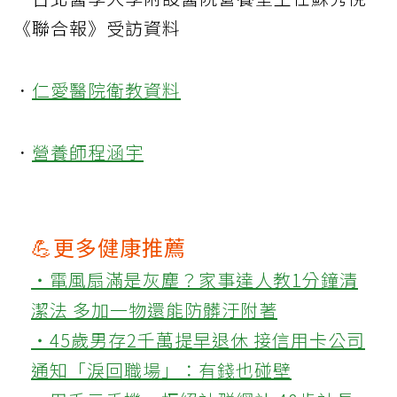
《聯合報》受訪資料
．
仁愛醫院衛教資料
．
營養師程涵宇
💪更多健康推薦
‧電風扇滿是灰塵？家事達人教1分鐘清
潔法 多加一物還能防髒汙附著
‧45歲男存2千萬提早退休 接信用卡公司
通知「淚回職場」：有錢也碰壁