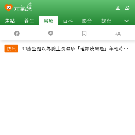
焦點
養生
醫療
百科
影音
課程
退休
30歲空姐以為臉上長濕疹「確診皮膚癌」年輕時一
快訊
習慣釀惡果超後悔