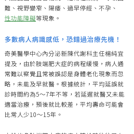
難、視野變窄、陽痿、過早停經、不孕、
性功能障礙
等現象。
多數病人病識感低，恐錯過治療先機！
奇美醫學中心內分泌新陳代謝科主任楊純宜
提及，由於肢端肥大症的病程緩慢，病人通
常難以察覺且常被誤認是身體老化現象而忽
略，未能及早就醫。根據統計，平均延誤就
診時間約為5～7年不等，若延遲就醫又未能
適當治療，預後就比較差，平均壽命可能會
比常人少10～15年。