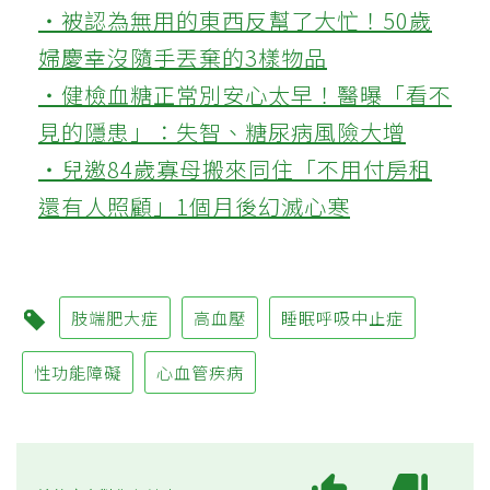
‧被認為無用的東西反幫了大忙！50歲
婦慶幸沒隨手丟棄的3樣物品
‧健檢血糖正常別安心太早！醫曝「看不
見的隱患」：失智、糖尿病風險大增
‧兒邀84歲寡母搬來同住「不用付房租
還有人照顧」1個月後幻滅心寒
肢端肥大症
高血壓
睡眠呼吸中止症
性功能障礙
心血管疾病