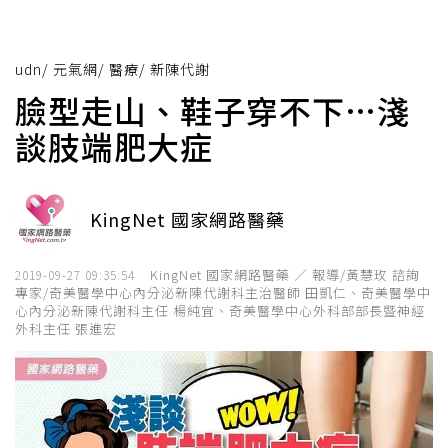
udn
/
元氣網
/
醫療
/
新陳代謝
臉型走山、鞋子穿不下…淺
談肢端肥大症
KingNet 國家網路醫藥
KingNet 國家網路醫藥 ／ 報導/黃慧玫 諮詢
2019-09-27 09:35:54
專家/奇美醫學中心內分泌新陳代謝科主治醫師 田凱仁、奇美醫學中
心內分泌新陳代謝科主任 楊純宜、奇美醫學中心外科部部長暨神經
外科主任 張進宏