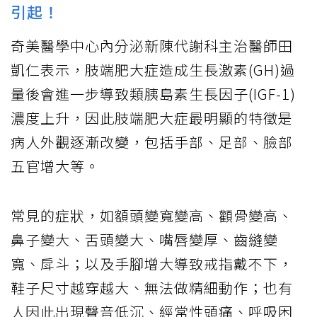
引起！
奇美醫學中心內分泌新陳代謝科主治醫師田
凱仁表示，肢端肥大症造成生長激素(GH)過
量後會進一步導致類胰島素生長因子(IGF-1)
濃度上升，因此肢端肥大症最明顯的特徵是
病人外觀逐漸改變，包括手部、足部、臉部
五官增大等。
常見的症狀，如額頭變寬變高、顴骨變高、
鼻子變大、舌頭變大、嘴唇變厚、齒縫變
寬、戽斗；以及手腳增大導致戒指戴不下，
鞋子尺寸越穿越大、無法做精細動作；也有
人因此出現聲音低沉、經常性頭痛、呼吸困