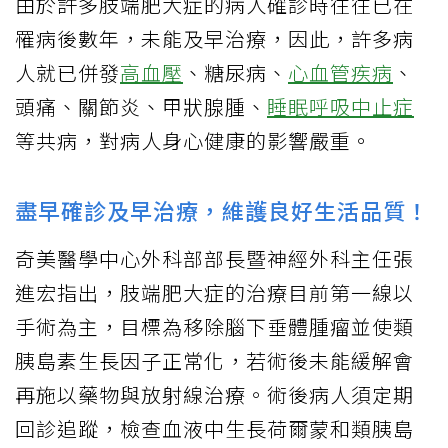
由於許多肢端肥大症的病人確診時往往已在
罹病後數年，未能及早治療，因此，許多病
人就已併發
高血壓
、糖尿病、
心血管疾病
、
頭痛、關節炎、甲狀腺腫、
睡眠呼吸中止症
等共病，對病人身心健康的影響嚴重。
盡早確診及早治療，維護良好生活品質！
奇美醫學中心外科部部長暨神經外科主任張
進宏指出，肢端肥大症的治療目前第一線以
手術為主，目標為移除腦下垂體腫瘤並使類
胰島素生長因子正常化，若術後未能緩解會
再施以藥物與放射線治療。術後病人須定期
回診追蹤，檢查血液中生長荷爾蒙和類胰島