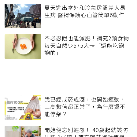
夏天進出室外和冷氣房溫差大易
生病 醫揭保護心血管簡單6動作
不必忍餓也能減肥！補充2類食物
每天自然少575大卡「還能吃飽
飽的」
我已經戒菸戒酒，也開始運動，
三高數值都正常了，為什麼還不
能停藥？
開始健忘別輕忽！ 40歲起就該防
失智 2成國人帶有阿茲海默症相