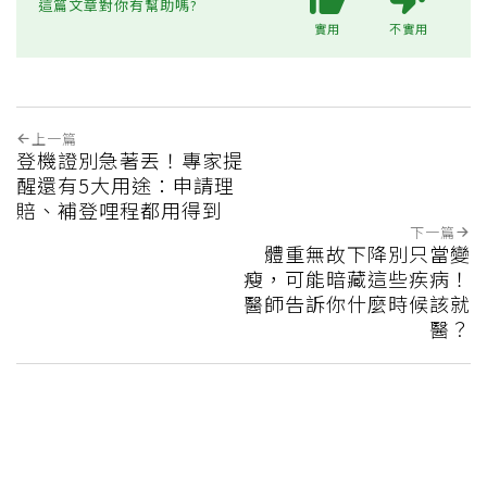
這篇文章對你有幫助嗎?
實用
不實用
上一篇
登機證別急著丟！專家提
醒還有5大用途：申請理
賠、補登哩程都用得到
下一篇
體重無故下降別只當變
瘦，可能暗藏這些疾病！
醫師告訴你什麼時候該就
醫？