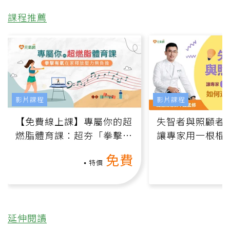
課程推薦
影片課程
影片課程
【免費線上課】專屬你的超
失智者與照顧者
燃脂體育課：超夯「拳擊有
讓專家用一根棍
氧」高壓族在家釋放壓力無
何逆轉退化大腦
免費
負擔
課）
特價
延伸閱讀