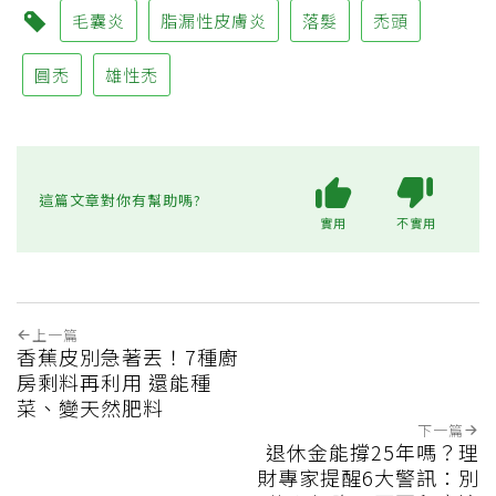
毛囊炎
脂漏性皮膚炎
落髮
禿頭
圓禿
雄性禿
這篇文章對你有幫助嗎?
實用
不實用
上一篇
香蕉皮別急著丟！7種廚
房剩料再利用 還能種
菜、變天然肥料
下一篇
退休金能撐25年嗎？理
財專家提醒6大警訊：別