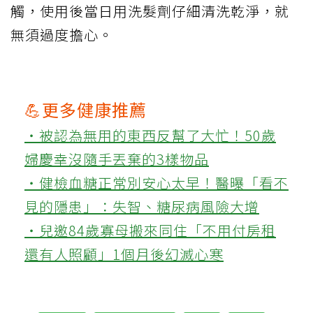
觸，使用後當日用洗髮劑仔細清洗乾淨，就
無須過度擔心。
💪更多健康推薦
‧被認為無用的東西反幫了大忙！50歲
婦慶幸沒隨手丟棄的3樣物品
‧健檢血糖正常別安心太早！醫曝「看不
見的隱患」：失智、糖尿病風險大增
‧兒邀84歲寡母搬來同住「不用付房租
還有人照顧」1個月後幻滅心寒