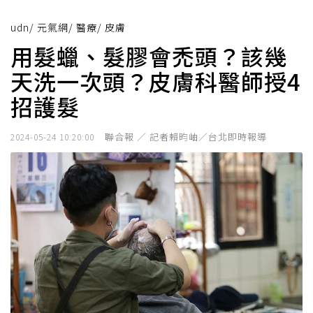
udn
/
元氣網
/
醫療
/
皮膚
用髮蠟、髮膠會禿頭？該幾
天洗一次頭？皮膚科醫師授4
招護髮
聯合報 ／ 記者賴昀岫／台北即時報導
2024-05-24 10:20:00