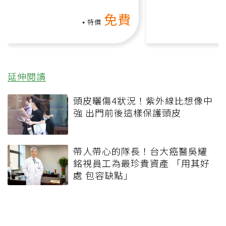
動、增肌、互動元素，0基
氧」高壓族在家
免費
礎也能做！
負擔
特價
延伸閱讀
頭皮曬傷4狀況！紫外線比想像中
強 出門前後這樣保護頭皮
帶人帶心的隊長！台大癌醫吳耀
銘視員工為最珍貴資產 「用其好
處 包容缺點」