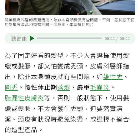
開業皮膚科醫師周宛儀說，除非本身頭皮就有些問題，否則一般狀態下使
用髮蠟等產品和禿頭無關。示意圖，本報資料照片
聽健康
00:00
/
00:00
為了固定好看的髮型，不少人會選擇使用髮
蠟或髮膠，卻又怕變成禿頭，皮膚科醫師指
出，除非本身頭皮就有些問題，如
雄性禿
、
圓禿
、慢性休止期
落髮
、嚴重
毛囊炎
、
脂漏性皮膚炎
等，否則一般狀態下，使用髮
蠟或髮膠，不太會發生禿頭，但要落實清
潔、頭皮有狀況時避免染燙，或選擇不適合
的造型產品。