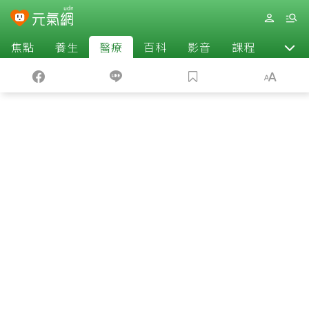
焦點
養生
醫療
百科
影音
課程
退休