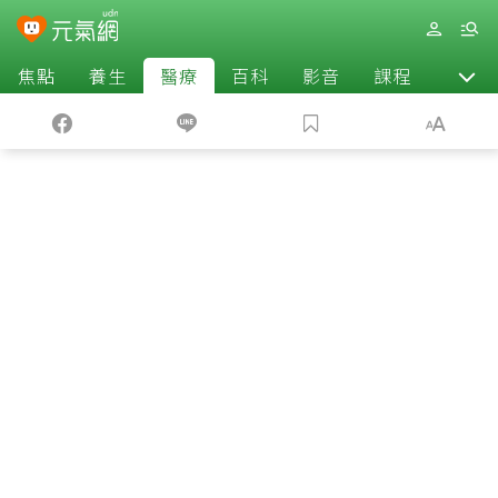
焦點
養生
醫療
百科
影音
課程
退休