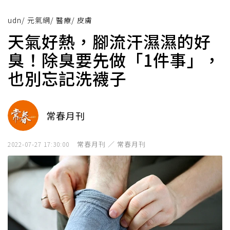
udn
/
元氣網
/
醫療
/
皮膚
天氣好熱，腳流汗濕濕的好
臭！除臭要先做「1件事」，
也別忘記洗襪子
常春月刊
常春月刊 ／ 常春月刊
2022-07-27 17:30:00