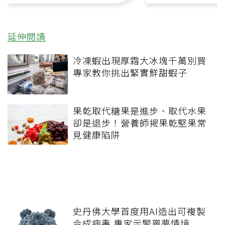
延伸閱讀
冷凍蝦出現厚霜大冰塊千萬別買
專家教你挑出緊實鮮甜蝦子
果乾取代糖果是進步、取代水果
卻是退步！營養師揭果乾堅果常
見健康陷阱
史丹佛大學首度用AI造出可複製
合成病毒 專家示警噩夢情境