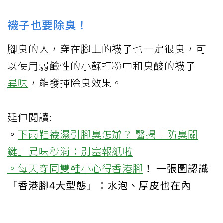
襪子也要除臭！
腳臭的人，穿在腳上的襪子也一定很臭，可
以使用弱鹼性的小蘇打粉中和臭酸的襪子
異味
，能發揮除臭效果。
延伸閱讀:
。
下雨鞋襪濕引腳臭怎辦？ 醫揭「防臭關
鍵」異味秒消：別塞報紙啦
。
每天穿同雙鞋小心得
香港腳
！ 一張圖認識
「香港腳4大型態」：水泡、厚皮也在內