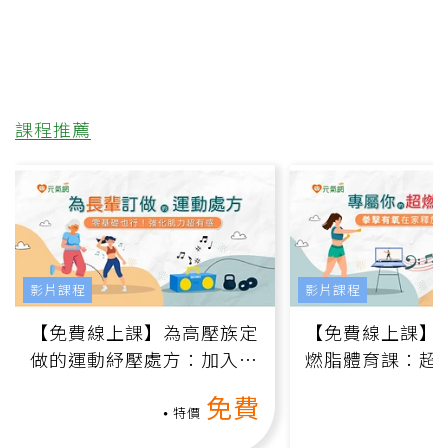
課程推薦
影片課程
影片課程
【免費線上課】為高壓族定
【免費線上課】
做的運動紓壓處方：加入行
燃脂體育課：超
動、增肌、互動元素，0基
氧」高壓族在家
免費
礎也能做！
負擔
特價