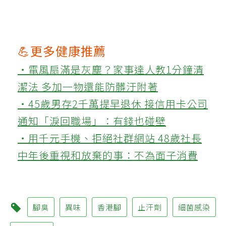
💪更多健康推薦
‧電風扇滿是灰塵？家事達人教1分鐘清
潔法 多加一物還能防髒汙附著
‧45歲男存2千萬提早退休 接信用卡公司
通知「淚回職場」：有錢也碰壁
‧用千元手機、拒絕社群網站 48歲社長
中年後重視和放棄的事：不為面子消費
腳臭
異味
香港腳
止汗劑
細菌感染