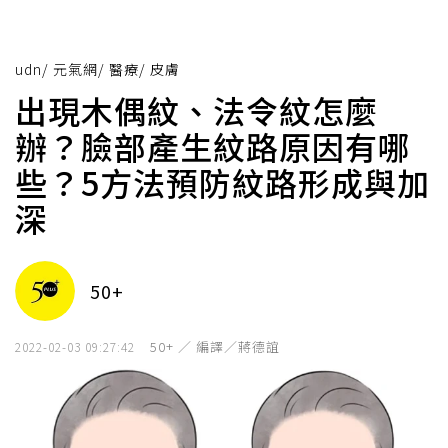
udn
/
元氣網
/
醫療
/
皮膚
出現木偶紋、法令紋怎麼
辦？臉部產生紋路原因有哪
些？5方法預防紋路形成與加
深
50+
50+ ／ 編譯／蔣德誼
2022-02-03 09:27:42