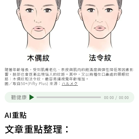
隨著年齡增長，受到肌膚老化、表皮與肌肉的飽滿度與彈性降低等因素影
響，臉部也會逐漸出現惱人的紋路。其中，又以兩種在口鼻處的顯眼紋
路：木偶紋和法令紋，最容易讓視覺年齡增加。
圖／取自50+(Fifty Plus) 來源：
ハルメク
聽健康
00:00
/
00:00
AI重點
文章重點整理：