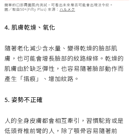
簡單的口部周圍肌肉測試，可看出未來是否可能會出現法令紋。
圖／取自50+(Fifty Plus) 來源：
ハルメク
4. 肌膚乾燥、氧化
隨著老化減少含水量、變得乾燥的臉部肌
膚，也可能會增長臉部的紋路線條。乾燥的
肌膚由於缺乏彈性，也容易隨著臉部動作而
產生「摺痕」、增加紋路。
5. 姿勢不正確
人的全身皮膚都會相互牽引，習慣駝背或是
低頭脊椎前彎的人，除了顎骨容易隨著前