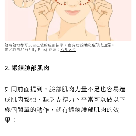
隨時隨地都可以自己做的臉部按摩，也有助減緩紋路形成加深。
圖／取自50+(Fifty Plus) 來源：
ハルメク
2. 鍛鍊臉部肌肉
如同前面提到，臉部肌肉力量不足也容易造
成肌肉鬆弛、缺乏支撐力。平常可以做以下
幾個簡單的動作，就有鍛鍊臉部肌肉的效
果：