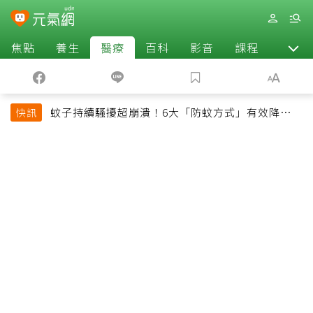
焦點
養生
醫療
百科
影音
課程
退休
蚊子持續騷擾超崩潰！6大「防蚊方式」有效降低被
快訊
叮機率