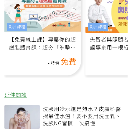
影片課程
影片課程
【免費線上課】專屬你的超
失智者與照顧者
燃脂體育課：超夯「拳擊有
讓專家用一根棍
氧」高壓族在家釋放壓力無
何逆轉退化大腦
免費
負擔
課）
特價
延伸閱讀
洗臉用冷水還是熱水？皮膚科醫
揭最佳水溫！要不要用洗面乳、
洗臉NG習慣一次搞懂