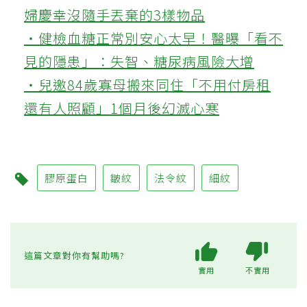
婦慶幸沒隨手丟棄的3樣物品
‧健檢血糖正常別安心太早！醫曝「看不
見的隱患」：失智、糖尿病風險大增
‧兒邀84歲寡母搬來同住「不用付房租
還有人照顧」1個月後幻滅心寒
膠原蛋白
皺紋
法令紋
細紋
這篇文章對你有幫助嗎?
實用
不實用