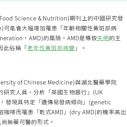
 Science & Nutrition)期刊上的中國研究發
 coffee)可能會大幅增加罹患「年齡相關性黃斑部病
degeneration，AMD)的風險，AMD是導致
失明
的主
因此俗稱「
老年性黃斑部病變
」。
因
sity of Chinese Medicine)與湖北醫藥學院
edicine)的研究人員，分析「英國生物銀行」(UK
據，發現具特定「遺傳易發病傾向」(genetic
飲用即溶咖啡而罹患「乾式AMD」(dry AMD)的機率高
見且尚無藥可醫的形式。