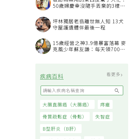
被認為無用的東西反幫了大忙！
50歲婦慶幸沒隨手丟棄的3樣物
品
坪林獨居老翁離世無人知 13犬
守屋護遺體伴最後一程
15歲經營之神3.9億暴富落幕 麥
克風少年蘇友謙：每天領700元
過日子
看更多
疾病百科
大腸直腸癌（大腸癌）
痔瘡
骨質疏鬆症（骨鬆）
失智症
B型肝炎（B肝）