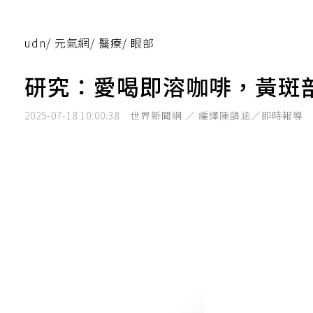
udn
/
元氣網
/
醫療
/
眼部
研究：愛喝即溶咖啡，黃斑
2025-07-18 10:00:38
世界新聞網 ／ 編譯陳韻涵／即時報導