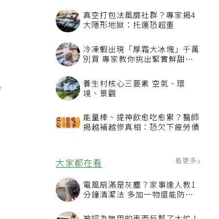
真空打包法風靡社群？專家揭4
大隱形地獄：托運恐超重
冷凍蝦出現「厚霜大冰塊」千萬
別買 專家教你挑出緊實鮮甜蝦
子
具
養生村核心三要素 空氣、環
境、景觀
能量棒、提神飲愈吃愈累？醫師
揭越補越慘真相：恐欠下疲勞債
看更多
大家都在看
電風扇滿是灰塵？家事達人教1
分鐘清潔法 多加一物還能防髒
汙附著