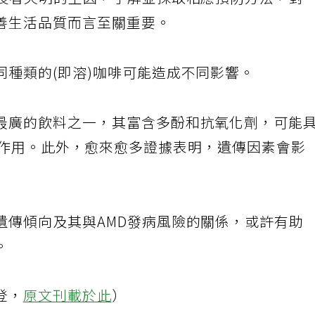
家長者失明的主因，了解並採取相應預防方法，對
善生活品質而言至關重要。
同種類的(即溶)咖啡可能造成不同影響。
最廣的飲料之一，其富含多酚和抗氧化劑，可能
tive)的作用。此外，愈來愈多證據表明，遺傳因素會影
遺傳傾向及其與AMD發病風險的關係，或許有助
。
登，
原文刊載於此
）