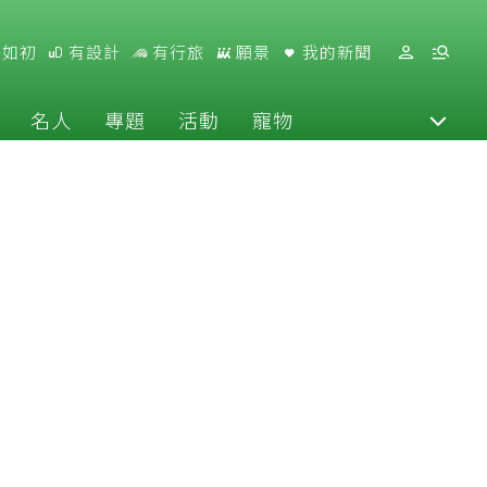
好如初
有設計
有行旅
願景
我的新聞
名人
專題
活動
寵物