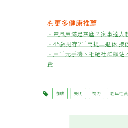
💪更多健康推薦
‧電風扇滿是灰塵？家事達人
‧45歲男存2千萬提早退休 
‧用千元手機、拒絕社群網站 
費
咖啡
失明
視力
老年性