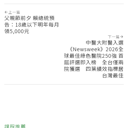
上一篇
父親節前夕 賴總統預
告：18歲以下明年每月
領5,000元
下一篇
中醫大附醫入選
《Newsweek》2026全
球最佳綠色醫院250強 首
屆評選即入榜 全台僅兩
院獲選 四葉績效指標居
台灣最佳
課程推薦