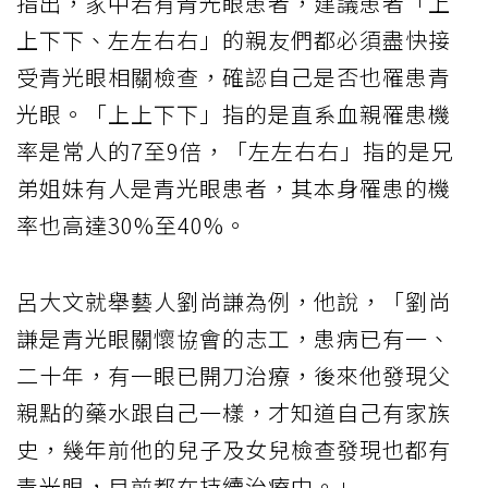
指出，家中若有青光眼患者，建議患者「上
上下下、左左右右」的親友們都必須盡快接
受青光眼相關檢查，確認自己是否也罹患青
光眼。「上上下下」指的是直系血親罹患機
率是常人的7至9倍，「左左右右」指的是兄
弟姐妹有人是青光眼患者，其本身罹患的機
率也高達30%至40%。
呂大文就舉藝人劉尚謙為例，他說，「劉尚
謙是青光眼關懷協會的志工，患病已有一、
二十年，有一眼已開刀治療，後來他發現父
親點的藥水跟自己一樣，才知道自己有家族
史，幾年前他的兒子及女兒檢查發現也都有
青光眼，目前都在持續治療中。」