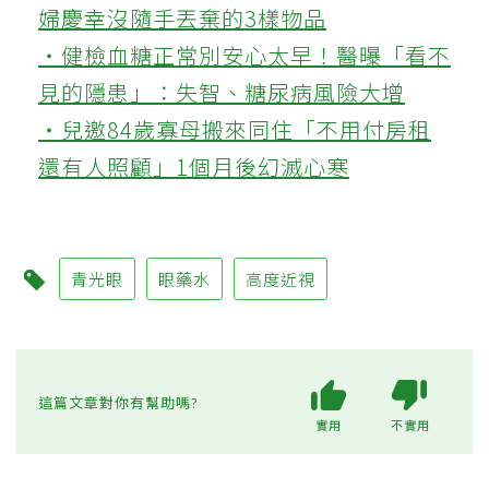
婦慶幸沒隨手丟棄的3樣物品
‧健檢血糖正常別安心太早！醫曝「看不
見的隱患」：失智、糖尿病風險大增
‧兒邀84歲寡母搬來同住「不用付房租
還有人照顧」1個月後幻滅心寒
青光眼
眼藥水
高度近視
這篇文章對你有幫助嗎?
實用
不實用