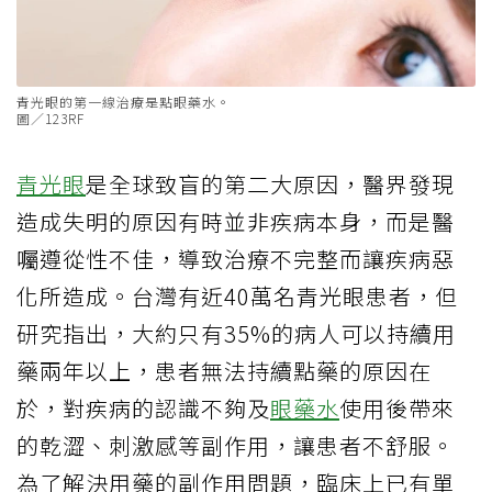
青光眼的第一線治療是點眼藥水。
圖／123RF
青光眼
是全球致盲的第二大原因，醫界發現
造成失明的原因有時並非疾病本身，而是醫
囑遵從性不佳，導致治療不完整而讓疾病惡
化所造成。台灣有近40萬名青光眼患者，但
研究指出，大約只有35%的病人可以持續用
藥兩年以上，患者無法持續點藥的原因在
於，對疾病的認識不夠及
眼藥水
使用後帶來
的乾澀、刺激感等副作用，讓患者不舒服。
為了解決用藥的副作用問題，臨床上已有單