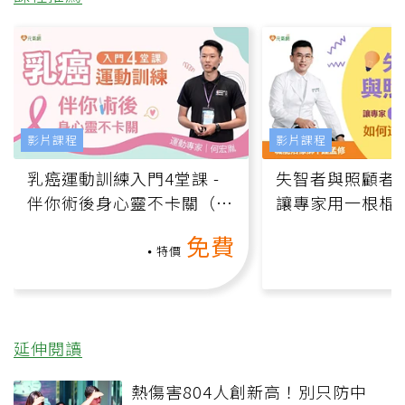
影片課程
影片課程
乳癌運動訓練入門4堂課 -
失智者與照顧者
伴你術後身心靈不卡關（線
讓專家用一根棍
上影音課）
何逆轉退化大腦
免費
課）
特價
延伸閱讀
熱傷害804人創新高！別只防中