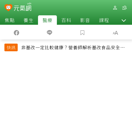
焦點
養生
醫療
百科
影音
課程
退休
非基改一定比較健康？營養師解析基改食品安全性
快訊
與常見迷思