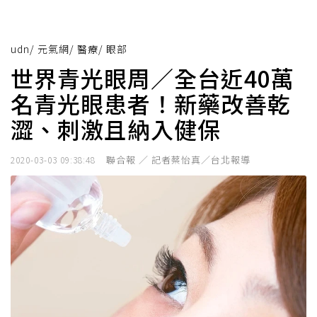
udn
/
元氣網
/
醫療
/
眼部
世界青光眼周／全台近40萬
名青光眼患者！新藥改善乾
澀、刺激且納入健保
聯合報 ／ 記者蔡怡真／台北報導
2020-03-03 09:38:48