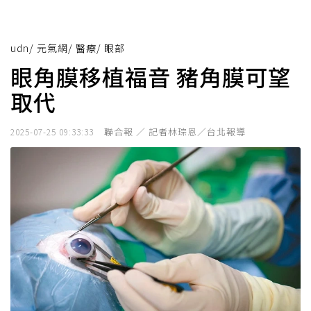
udn
/
元氣網
/
醫療
/
眼部
眼角膜移植福音 豬角膜可望
取代
聯合報 ／ 記者林琮恩／台北報導
2025-07-25 09:33:33