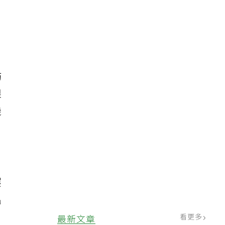
防
限
機
展
出
看更多
最新文章