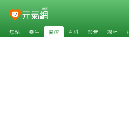
焦點
養生
醫療
百科
影音
課程