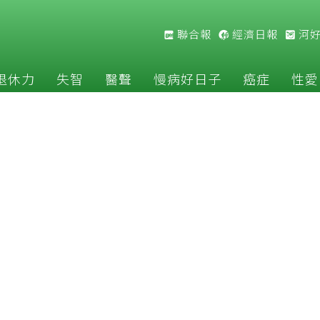
聯合報
經濟日報
河
退休力
失智
醫聲
慢病好日子
癌症
性愛