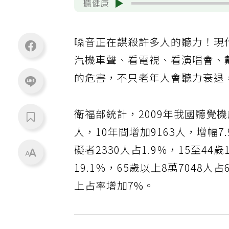
聽健康
噪音正在謀殺許多人的聽力！現
汽機車聲、看電視、看演唱會、
的危害，不只老年人會聽力衰退
衛福部統計，2009年我國聽覺機能
人，10年間增加9163人，增幅7
礙者2330人占1.9％，15至44歲
19.1％，65歲以上8萬7048
上占率增加7%。