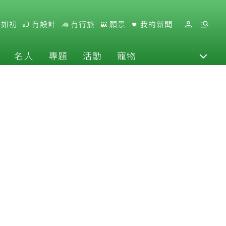
好如初
有設計
有行旅
願景
我的新聞
名人
專題
活動
寵物