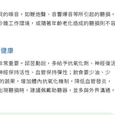
貝的噪音，如鞭炮聲、音響爆音等所引起的聽損
吵雜工作環境，或隨著年齡老化造成的聽損則不
管健康
非常重要。邱昱勳說，多給予抗氧化劑、神經復
神經保持活性、血管保持彈性；飲食要少油、少
C的蔬果，增加體內抗氧化機制，降低血管發炎，
出現聽損時，建議佩戴助聽器，並多與外界溝通