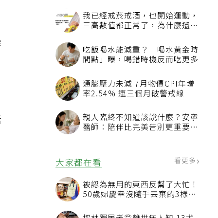
我已經戒菸戒酒，也開始運動，
，
三高數值都正常了，為什麼還不
能停藥？
容
吃飯喝水能減重？「喝水黃金時
間點」曝，喝錯時機反而吃更多
通膨壓力未減 7月物價CPI年增
率2.54% 連三個月破警戒線
親人臨終不知道該說什麼？安寧
活
醫師：陪伴比完美告別更重要，
4句話值得及早說出口
看更多
大家都在看
，
被認為無用的東西反幫了大忙！
50歲婦慶幸沒隨手丟棄的3樣物
品