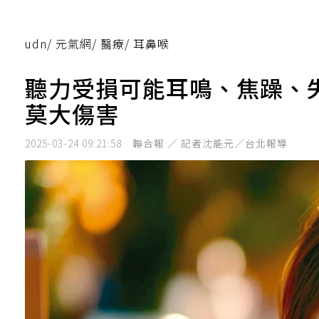
udn
/
元氣網
/
醫療
/
耳鼻喉
聽力受損可能耳鳴、焦躁、
莫大傷害
2025-03-24 09:21:58
聯合報 ／ 記者沈能元／台北報導