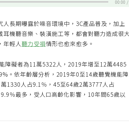
00:00
代人長期曝露於噪音環境中，3C產品普及，加上
戴耳機聽音樂、裝潢施工等，都會對聽力造成很
，年輕人
聽力受損
情形也愈來愈多。
障礙者為11萬5322人，2019年增至12萬4485
.9%。依年齡層分析，2019年0至14歲聽覺機能
1萬1330人占9.1％，45至64歲2萬3777人占
人占69.9％最多，受人口高齡化影響，10年間65歲以