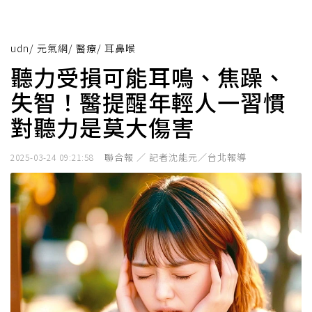
udn
/
元氣網
/
醫療
/
耳鼻喉
聽力受損可能耳鳴、焦躁、
失智！醫提醒年輕人一習慣
對聽力是莫大傷害
聯合報 ／ 記者沈能元／台北報導
2025-03-24 09:21:58