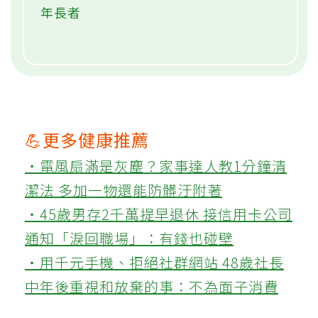
年長者
💪更多健康推薦
‧電風扇滿是灰塵？家事達人教1分鐘清
潔法 多加一物還能防髒汙附著
‧45歲男存2千萬提早退休 接信用卡公司
通知「淚回職場」：有錢也碰壁
‧用千元手機、拒絕社群網站 48歲社長
中年後重視和放棄的事：不為面子消費