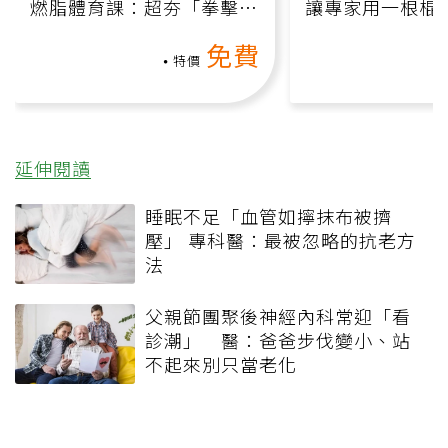
燃脂體育課：超夯「拳擊有
讓專家用一根棍
氧」高壓族在家釋放壓力無
何逆轉退化大腦
免費
負擔
課）
特價
延伸閱讀
睡眠不足「血管如擰抹布被擠
壓」 專科醫：最被忽略的抗老方
法
父親節團聚後神經內科常迎「看
診潮」 醫：爸爸步伐變小、站
不起來別只當老化