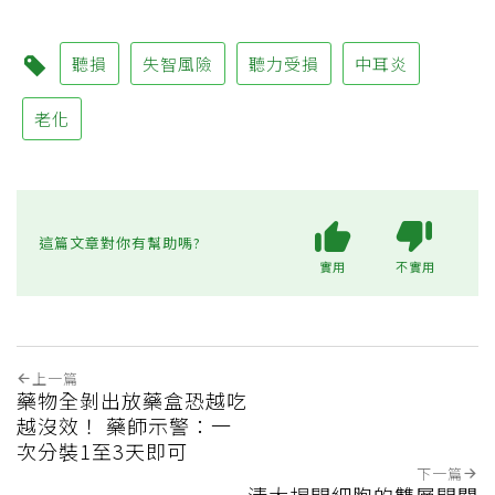
聽損
失智風險
聽力受損
中耳炎
老化
這篇文章對你有幫助嗎?
實用
不實用
上一篇
藥物全剝出放藥盒恐越吃
越沒效！ 藥師示警：一
次分裝1至3天即可
下一篇
清大揭開細胞的雙層開關