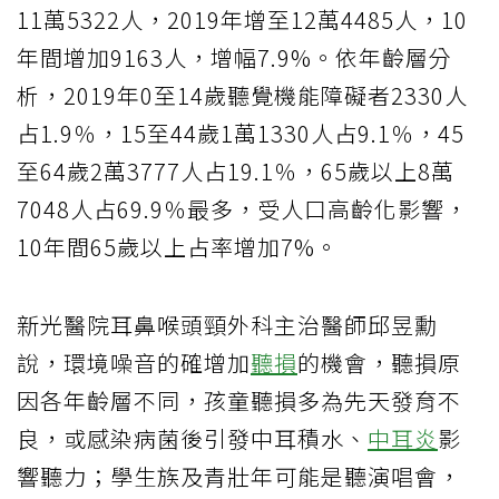
11萬5322人，2019年增至12萬4485人，10
年間增加9163人，增幅7.9%。依年齡層分
析，2019年0至14歲聽覺機能障礙者2330人
占1.9％，15至44歲1萬1330人占9.1％，45
至64歲2萬3777人占19.1％，65歲以上8萬
7048人占69.9％最多，受人口高齡化影響，
10年間65歲以上占率增加7%。
新光醫院耳鼻喉頭頸外科主治醫師邱昱勳
說，環境噪音的確增加
聽損
的機會，聽損原
因各年齡層不同，孩童聽損多為先天發育不
良，或感染病菌後引發中耳積水、
中耳炎
影
響聽力；學生族及青壯年可能是聽演唱會，