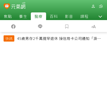
焦點
養生
醫療
百科
影音
課程
退休
45歲男存2千萬提早退休 接信用卡公司通知「淚回
快訊
職場」：有錢也碰壁