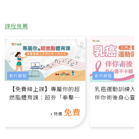
課程推薦
影片課程
影片課程
【免費線上課】專屬你的超
乳癌運動訓練入門
燃脂體育課：超夯「拳擊有
伴你術後身心靈
氧」高壓族在家釋放壓力無
上影音課）
免費
負擔
特價