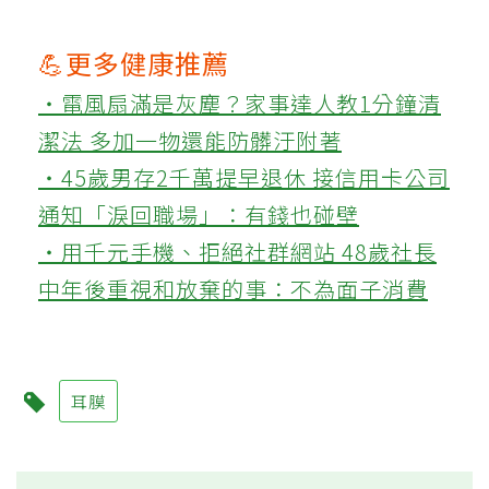
💪更多健康推薦
‧電風扇滿是灰塵？家事達人教1分鐘清
潔法 多加一物還能防髒汙附著
‧45歲男存2千萬提早退休 接信用卡公司
通知「淚回職場」：有錢也碰壁
‧用千元手機、拒絕社群網站 48歲社長
中年後重視和放棄的事：不為面子消費
耳膜