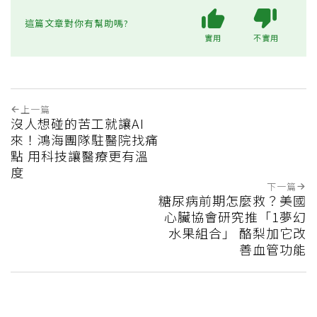
這篇文章對你有幫助嗎?
實用
不實用
上一篇
沒人想碰的苦工就讓AI
來！鴻海團隊駐醫院找痛
點 用科技讓醫療更有溫
度
下一篇
糖尿病前期怎麼救？美國
心臟協會研究推「1夢幻
水果組合」 酪梨加它改
善血管功能