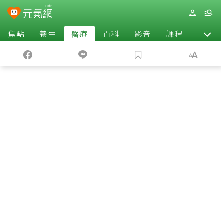
焦點
養生
醫療
百科
影音
課程
退休