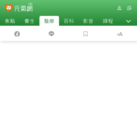
焦點
養生
醫療
百科
影音
課程
退休