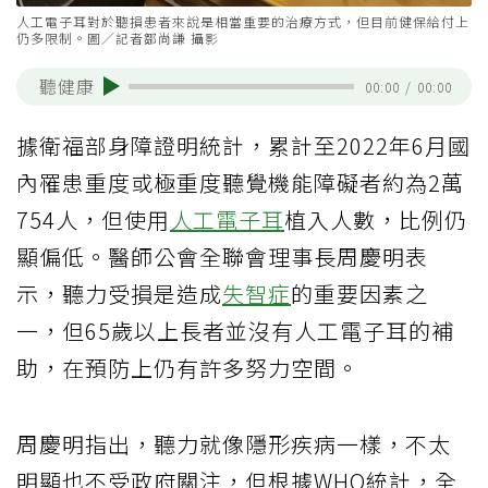
人工電子耳對於聽損患者來說是相當重要的治療方式，但目前健保給付上
仍多限制。圖／記者鄒尚謙 攝影
聽健康
00:00
/
00:00
據衛福部身障證明統計，累計至2022年6月國
內罹患重度或極重度聽覺機能障礙者約為2萬
754人，但使用
人工電子耳
植入人數，比例仍
顯偏低。醫師公會全聯會理事長周慶明表
示，聽力受損是造成
失智症
的重要因素之
一，但65歲以上長者並沒有人工電子耳的補
助，在預防上仍有許多努力空間。
周慶明指出，聽力就像隱形疾病一樣，不太
明顯也不受政府關注，但根據WHO統計，全