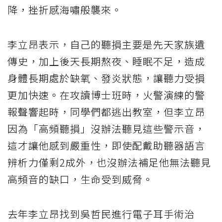
降，挫折感海嘯般襲來。
李立昂表示，自己的聽損主要是先天家族遺
傳史，加上後天長期熬夜、睡眠不足，造成
身體長期處於缺氧、發炎狀態，讓聽力受損
更加快速。在攻讀博士班時，火警演練的警
報聲響起時，同學們都逃出教室，但李立昂
因為「高頻聽損」沒辦法聽見這些警示音，
這才讓他感到嚴重性，即使配戴助聽器語言
辨析力僅剩2成外，也沒辦法補足他無法聽見
高頻音的缺口，生命受到威脅。
去年李立昂找到吳哲民進行電子耳手術治