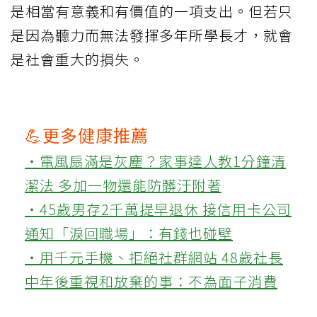
是相當有意義和有價值的一項支出。但若只
是因為聽力而無法發揮多年所學長才，就會
是社會重大的損失。
💪更多健康推薦
‧電風扇滿是灰塵？家事達人教1分鐘清
潔法 多加一物還能防髒汙附著
‧45歲男存2千萬提早退休 接信用卡公司
通知「淚回職場」：有錢也碰壁
‧用千元手機、拒絕社群網站 48歲社長
中年後重視和放棄的事：不為面子消費