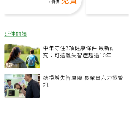
負擔
特價
延伸閱讀
中年守住3項健康條件 最新研
究：可遠離失智症超過10年
聽損增失智風險 長輩量六力揪警
訊