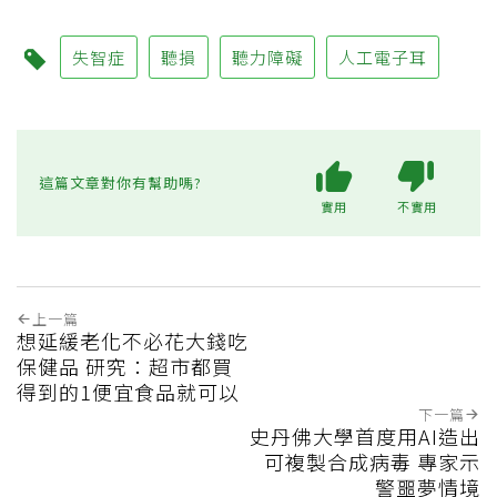
失智症
聽損
聽力障礙
人工電子耳
這篇文章對你有幫助嗎?
實用
不實用
上一篇
想延緩老化不必花大錢吃
保健品 研究：超市都買
得到的1便宜食品就可以
下一篇
史丹佛大學首度用AI造出
可複製合成病毒 專家示
警噩夢情境