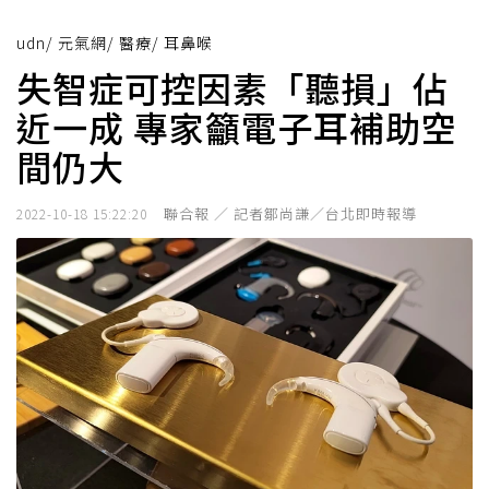
udn
/
元氣網
/
醫療
/
耳鼻喉
失智症可控因素「聽損」佔
近一成 專家籲電子耳補助空
間仍大
聯合報 ／ 記者鄒尚謙／台北即時報導
2022-10-18 15:22:20