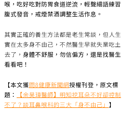
喉，吃好吃對防胃食道逆流，輕聲細語練習
腹式發音，戒煙禁酒調整生活作息。
其實正確的養生方法都是老生常談，但人生
實在太多身不由己，不然醫生早就失業吃土
去了，
身體不舒服，勿信偏方，還是找醫生
看看吧！
【本文獲
問8健康新聞網
授權刊登，原文標
題：
【余昊璋醫師】明知挖耳朵不好卻控制
不了？談耳鼻喉科的三大「身不由己」
】