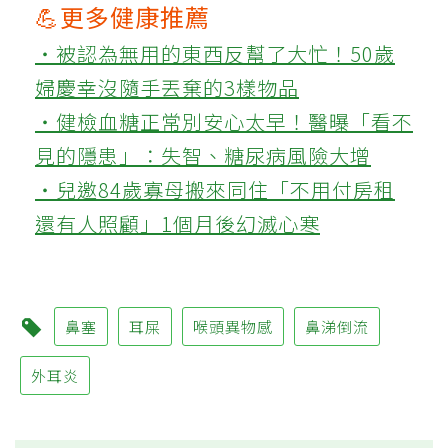
💪更多健康推薦
‧被認為無用的東西反幫了大忙！50歲
婦慶幸沒隨手丟棄的3樣物品
‧健檢血糖正常別安心太早！醫曝「看不
見的隱患」：失智、糖尿病風險大增
‧兒邀84歲寡母搬來同住「不用付房租
還有人照顧」1個月後幻滅心寒
鼻塞
耳屎
喉頭異物感
鼻涕倒流
外耳炎