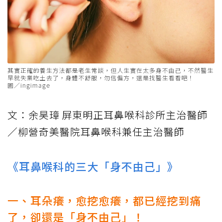
其實正確的養生方法都是老生常談，但人生實在太多身不由己，不然醫生
早就失業吃土去了，身體不舒服，勿信偏方，還是找醫生看看吧！
圖／ingimage
文：余昊璋 屏東明正耳鼻喉科診所主治醫師
／柳營奇美醫院耳鼻喉科兼任主治醫師
《耳鼻喉科的三大「身不由己」》
一、耳朵癢，愈挖愈癢，都已經挖到痛
了，卻還是「身不由己」！