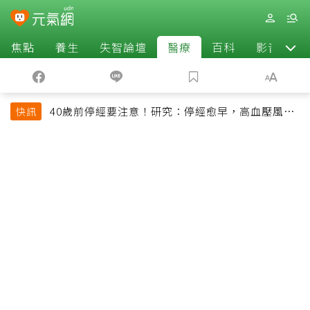
焦點
養生
失智論壇
醫療
百科
影音
40歲前停經要注意！研究：停經愈早，高血壓風險
快訊
恐增加