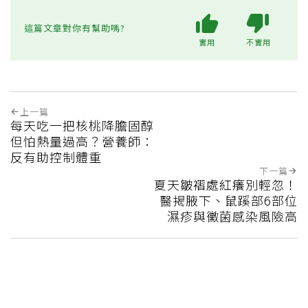
這篇文章對你有幫助嗎?
實用
不實用
上一篇
每天吃一把核桃降膽固醇
但怕熱量過高？營養師：
反有助控制體重
下一篇
夏天皺褶處紅癢別輕忽！
醫揭腋下、鼠蹊部6部位
濕疹與黴菌感染風險高