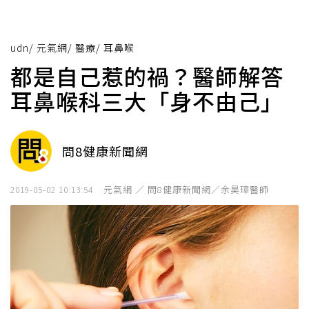
udn
/
元氣網
/
醫療
/
耳鼻喉
都是自己惹的禍？醫師解答
耳鼻喉科三大「身不由己」
問8健康新聞網
元氣網 ／ 問8健康新聞網／余昊璋醫師
2019-05-02 10:13:54