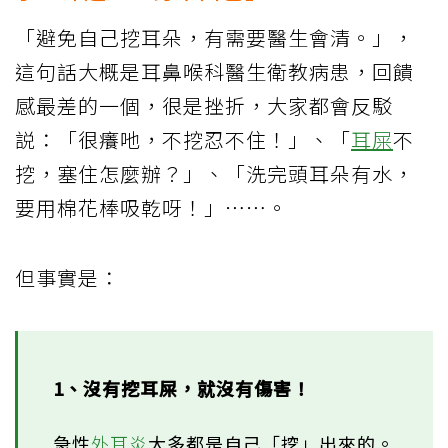
「避免自己挖耳朵，有需要醫生會清。」，
這句話大概是耳鼻喉科醫生衛教病患，回饋
感最差的一個，很是挫折，大家都會反駁
説：「很癢吔，不挖忍不住！」、「
耳屎
不
挖，塞住怎麼辦？」、「洗完頭耳朵有水，
要用棉花棒吸乾呀！」⋯⋯。
但事實是：
1、沒有挖耳屎，就沒有傷害！
急性
外耳炎
大多都是自己「挖」出來的。