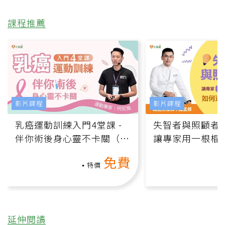
課程推薦
影片課程
影片課程
乳癌運動訓練入門4堂課 -
失智者與照顧者
伴你術後身心靈不卡關（線
讓專家用一根棍
上影音課）
何逆轉退化大腦
免費
課）
特價
延伸閱讀