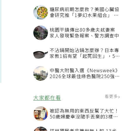
糖尿病前期怎麼救？美國心臟協
會研究推「1夢幻水果組合」 酪
梨加它改善血管功能
桃園平鎮傳出80多歲夫弒妻案
家人發現緊急報案、警方調查中
不沾鍋開始沾鍋怎麼辦？日本專
家教1招有望「起死回生」，5情
況該換新
中醫大附醫入選《Newsweek》
2026全球最佳綠色醫院250強
首屆評選即入榜 全台僅兩院獲
選 四葉績效指標居台灣最佳
看更多
大家都在看
被認為無用的東西反幫了大忙！
50歲婦慶幸沒隨手丟棄的3樣物
品