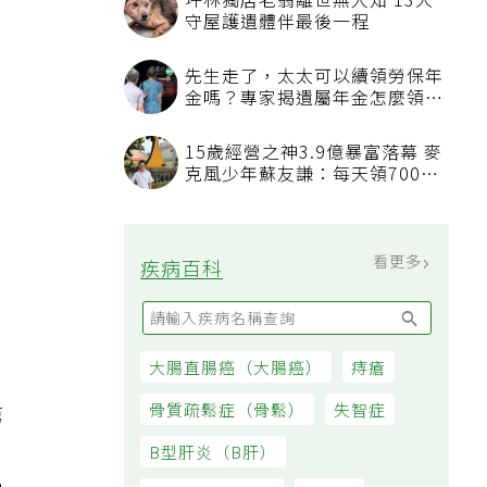
坪林獨居老翁離世無人知 13犬
守屋護遺體伴最後一程
先生走了，太太可以續領勞保年
金嗎？專家揭遺屬年金怎麼領，
看順位還要看資格
2
15歲經營之神3.9億暴富落幕 麥
克風少年蘇友謙：每天領700元
過日子
看更多
疾病百科
大腸直腸癌（大腸癌）
痔瘡
骨質疏鬆症（骨鬆）
失智症
第
。
B型肝炎（B肝）