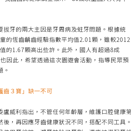
，我國國民健康調查顯示，80歲以上國人只有不
要拔牙的兩大主因是牙周病及蛀牙問題。根據統
學童的恆齒齲齒經驗指數平均值2.01顆，雖較201
值的1.67顆高出些許。此外，國人有超過8成
病。也因此，希望透過這次園遊會活動，指導民眾預
題。
護齒３寶」缺一不可
委盧威利指出，不管任何年齡層，維護口腔健康
然後，再因應牙齒健康狀況不同，搭配不同工具