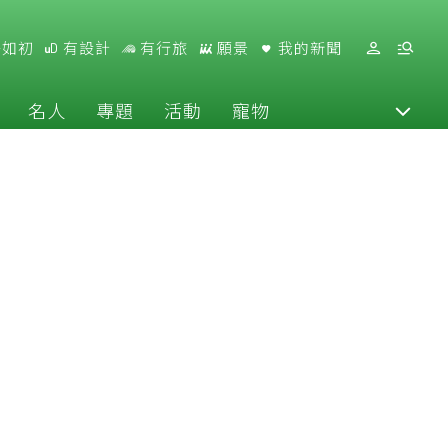
好如初
有設計
有行旅
願景
我的新聞
名人
專題
活動
寵物