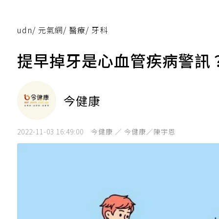
udn
/
元氣網
/
醫療
/
牙科
提早掉牙是心血管疾病警訊
今健康
2022-11-03 16:49:00
今健康 ／ 今健康／陳宇恩