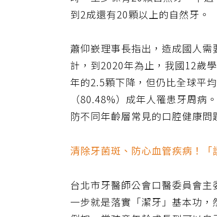
時，至少保有20顆自然牙，不過
到2成還有20顆以上的自然牙。
蕭仰嶔理事長指出，造成國人需
計，到2020年為止，我國12歲
年的2.5顆下降，但仍比全球平均
（80.48%）成年人罹患牙周
防不同年齡層常見的口腔健康問
清除牙菌斑、防心血管疾病！「
台北市牙醫師公會口醫委員會主
一步就是落實「潔牙」基本功，