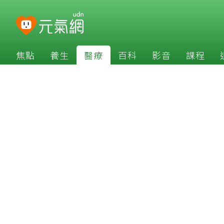
焦點
養生
醫療
百科
影音
課程