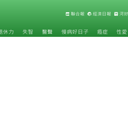
聯合報
經濟日報
河
退休力
失智
醫聲
慢病好日子
癌症
性愛