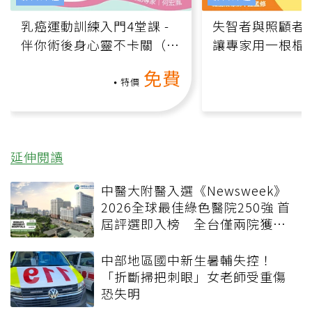
乳癌運動訓練入門4堂課 -
失智者與照顧者
伴你術後身心靈不卡關（線
讓專家用一根棍
上影音課）
何逆轉退化大腦
免費
課）
特價
延伸閱讀
中醫大附醫入選《Newsweek》
2026全球最佳綠色醫院250強 首
屆評選即入榜 全台僅兩院獲
選 四葉績效指標居台灣最佳
中部地區國中新生暑輔失控！
「折斷掃把刺眼」女老師受重傷
恐失明