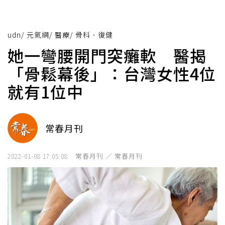
udn
/
元氣網
/
醫療
/
骨科．復健
她一彎腰開門突癱軟 醫揭
「骨鬆幕後」：台灣女性4位
就有1位中
常春月刊
常春月刊 ／ 常春月刊
2022-01-08 17:05:08