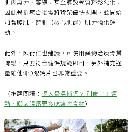
肌肉無力、萎縮，甚至導致骨質疏鬆惡化，
因此骨折癒合後需將背架儘快拋開，並開始
加強腹肌、背肌（核心肌群）肌力強化運
動。
此外，陳衍仁也建議，可使用藥物治療骨質
疏鬆，只要符合健保規範即可，另外補充適
量維他命D跟鈣片也非常重要。
（推薦閱讀：
喝大骨湯補鈣？ 別傻了！運
動、曬太陽還要多吃這些食物
）