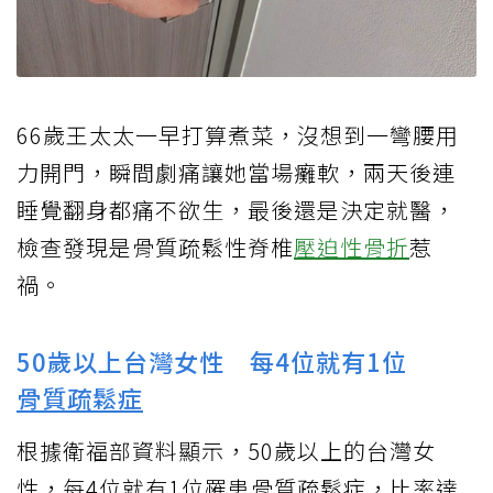
66歲王太太一早打算煮菜，沒想到一彎腰用
力開門，瞬間劇痛讓她當場癱軟，兩天後連
睡覺翻身都痛不欲生，最後還是決定就醫，
檢查發現是骨質疏鬆性脊椎
壓迫性骨折
惹
禍。
50歲以上台灣女性 每4位就有1位
骨質疏鬆症
根據衛福部資料顯示，50歲以上的台灣女
性，每4位就有1位罹患骨質疏鬆症，比率達