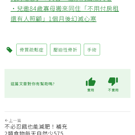
‧兒邀84歲寡母搬來同住「不用付房租
還有人照顧」1個月後幻滅心寒
骨質疏鬆症
壓迫性骨折
手術
這篇文章對你有幫助嗎?
實用
不實用
上一篇
不必忍餓也能減肥！補充
2類食物每天自然少575