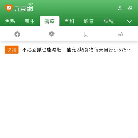
焦點
養生
醫療
百科
影音
課程
退休
不必忍餓也能減肥！補充2類食物每天自然少575大
快訊
卡「還能吃飽飽的」