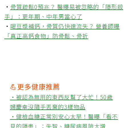
·
骨質疏鬆0預兆？ 醫曝易被忽略的「隱形殺
手」：更年期、中年男當心了
·
喝豆漿補鈣，骨質仍快速流失？ 營養師曝
「真正高鈣食物」防骨鬆、骨折
💪更多健康推薦
‧被認為無用的東西反幫了大忙！50歲
婦慶幸沒隨手丟棄的3樣物品
‧健檢血糖正常別安心太早！醫曝「看不
見的隱患」：失智、糖尿病風險大增